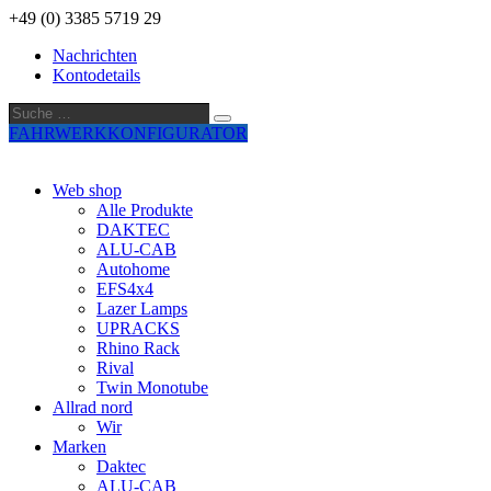
+49 (0) 3385 5719 29
Nachrichten
Kontodetails
Suche
Suche
…
FAHRWERKKONFIGURATOR
Web shop
Alle Produkte
DAKTEC
ALU-CAB
Autohome
EFS4x4
Lazer Lamps
UPRACKS
Rhino Rack
Rival
Twin Monotube
Allrad nord
Wir
Marken
Daktec
ALU-CAB