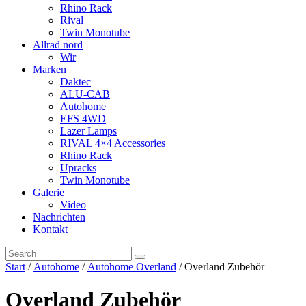
Rhino Rack
Rival
Twin Monotube
Allrad nord
Wir
Marken
Daktec
ALU-CAB
Autohome
EFS 4WD
Lazer Lamps
RIVAL 4×4 Accessories
Rhino Rack
Upracks
Twin Monotube
Galerie
Video
Nachrichten
Kontakt
Start
/
Autohome
/
Autohome Overland
/ Overland Zubehör
Overland Zubehör