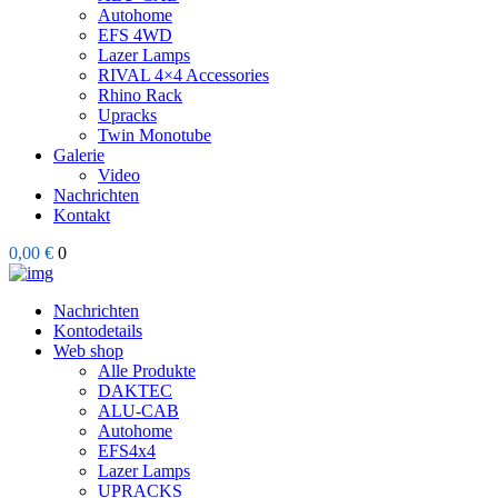
Autohome
EFS 4WD
Lazer Lamps
RIVAL 4×4 Accessories
Rhino Rack
Upracks
Twin Monotube
Galerie
Video
Nachrichten
Kontakt
0,00 €
0
Nachrichten
Kontodetails
Web shop
Alle Produkte
DAKTEC
ALU-CAB
Autohome
EFS4x4
Lazer Lamps
UPRACKS