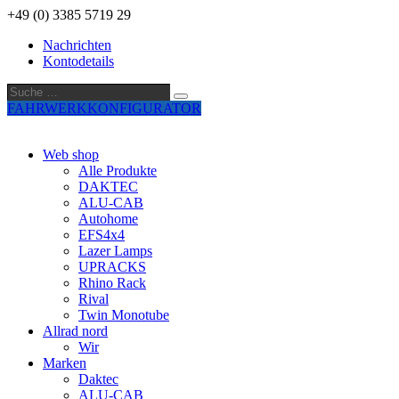
+49 (0) 3385 5719 29
Nachrichten
Kontodetails
Suche
Suche
…
FAHRWERKKONFIGURATOR
Web shop
Alle Produkte
DAKTEC
ALU-CAB
Autohome
EFS4x4
Lazer Lamps
UPRACKS
Rhino Rack
Rival
Twin Monotube
Allrad nord
Wir
Marken
Daktec
ALU-CAB