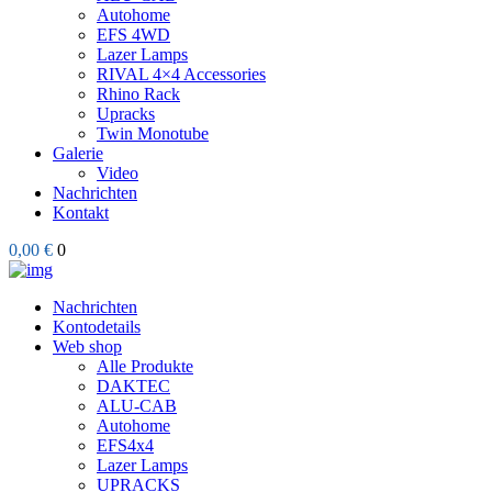
Autohome
EFS 4WD
Lazer Lamps
RIVAL 4×4 Accessories
Rhino Rack
Upracks
Twin Monotube
Galerie
Video
Nachrichten
Kontakt
0,00 €
0
Nachrichten
Kontodetails
Web shop
Alle Produkte
DAKTEC
ALU-CAB
Autohome
EFS4x4
Lazer Lamps
UPRACKS