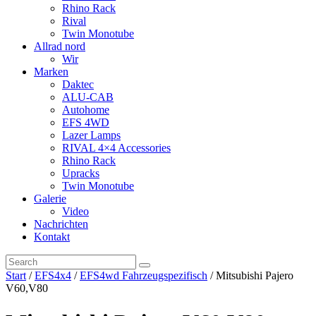
Rhino Rack
Rival
Twin Monotube
Allrad nord
Wir
Marken
Daktec
ALU-CAB
Autohome
EFS 4WD
Lazer Lamps
RIVAL 4×4 Accessories
Rhino Rack
Upracks
Twin Monotube
Galerie
Video
Nachrichten
Kontakt
Start
/
EFS4x4
/
EFS4wd Fahrzeugspezifisch
/ Mitsubishi Pajero
V60,V80