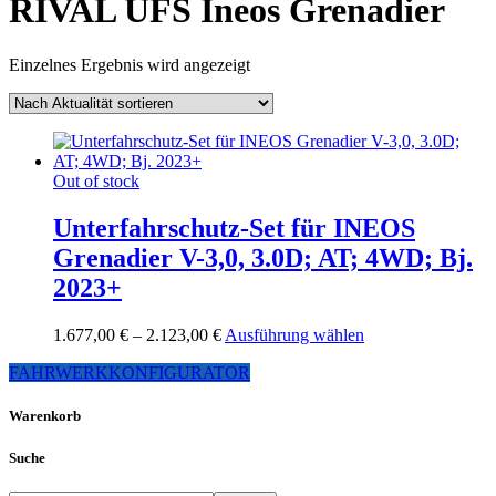
RIVAL UFS Ineos Grenadier
Einzelnes Ergebnis wird angezeigt
Out of stock
Unterfahrschutz-Set für INEOS
Grenadier V-3,0, 3.0D; AT; 4WD; Bj.
2023+
Preisspanne:
Dieses
1.677,00
€
–
2.123,00
€
Ausführung wählen
1.677,00 €
Produkt
FAHRWERKKONFIGURATOR
bis
weist
2.123,00 €
mehrere
Varianten
Warenkorb
auf.
Die
Suche
Optionen
können