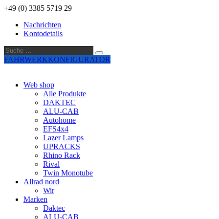
+49 (0) 3385 5719 29
Nachrichten
Kontodetails
Suche
Suche
…
FAHRWERKKONFIGURATOR
Web shop
Alle Produkte
DAKTEC
ALU-CAB
Autohome
EFS4x4
Lazer Lamps
UPRACKS
Rhino Rack
Rival
Twin Monotube
Allrad nord
Wir
Marken
Daktec
ALU-CAB