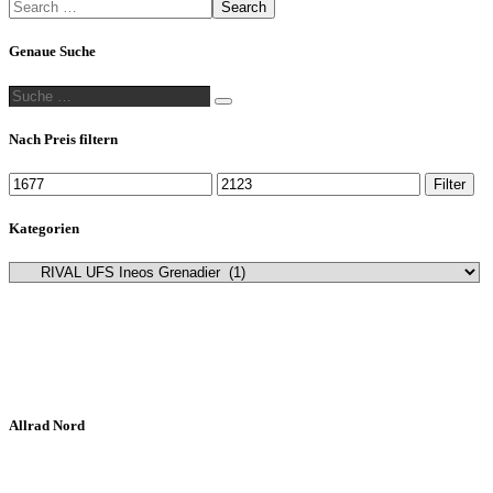
Search
auf
der
Genaue Suche
Produktseite
gewählt
Suche
werden
Suche
…
Nach Preis filtern
Min.
Max.
Filter
Preis
Preis
Kategorien
Allrad Nord