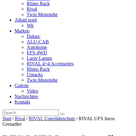
Rhino Rack
Rival
Twin Monotube
Allrad nord
Wir
Marken
Daktec
ALU-CAB
Autohome
EFS 4WD
Lazer Lamps
RIVAL 4×4 Accessories
Rhino Rack
Upracks
Twin Monotube
Galerie
Video
Nachrichten
Kontakt
Start
/
Rival
/
RIVAL Unterfahrschutz
/ RIVAL UFS Ineos
Grenadier