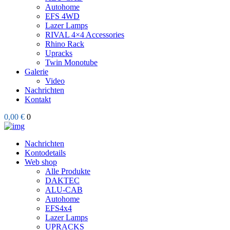
Autohome
EFS 4WD
Lazer Lamps
RIVAL 4×4 Accessories
Rhino Rack
Upracks
Twin Monotube
Galerie
Video
Nachrichten
Kontakt
0,00 €
0
Nachrichten
Kontodetails
Web shop
Alle Produkte
DAKTEC
ALU-CAB
Autohome
EFS4x4
Lazer Lamps
UPRACKS