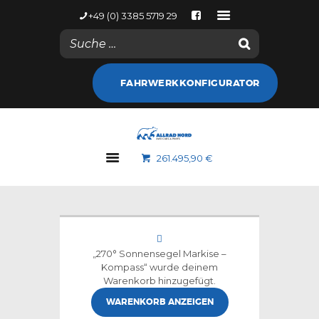
+49 (0) 3385 5719 29
NACHRICHTEN
FAHRWERKKONFIGURATOR
KONTODETAILS
WEB SHOP
ALLRAD NORD
261.495,90 €
MARKEN
GALERIE
NACHRICHTEN
KONTAKT
„270° Sonnensegel Markise –
Kompass“ wurde deinem
Warenkorb hinzugefügt.
WARENKORB ANZEIGEN