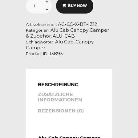
Alu-
Cab
BUY NOW
Canopy
Camper
Isuzu
D-
Max
AC-CC-X-BT-IZ12
Artikelnummer:
X/Cab
Alu Cab Canopy Camper
Kategorien:
ab
& Zubehör
ALU-CAB
2012+
,
in
Alu Cab
Canopy
Schlagwörter:
,
schwarz
Camper
Menge
13893
Product ID:
BESCHREIBUNG
ZUSÄTZLICHE
INFORMATIONEN
REZENSIONEN (0)