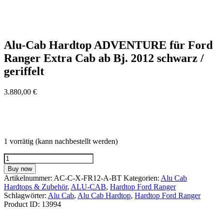
Alu-Cab Hardtop ADVENTURE für Ford
Ranger Extra Cab ab Bj. 2012 schwarz /
geriffelt
3.880,00
€
1 vorrätig (kann nachbestellt werden)
Alu-
Cab
Buy now
Hardtop
Artikelnummer:
AC-C-X-FR12-A-BT
Kategorien:
Alu Cab
ADVENTURE
Hardtops & Zubehör
,
ALU-CAB
,
Hardtop Ford Ranger
für
Schlagwörter:
Alu Cab
,
Alu Cab Hardtop
,
Hardtop Ford Ranger
Ford
Product ID:
13994
Ranger