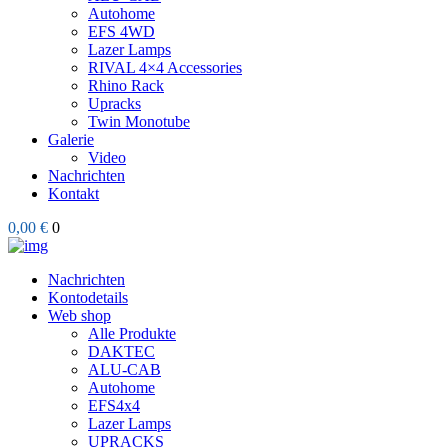
Autohome
EFS 4WD
Lazer Lamps
RIVAL 4×4 Accessories
Rhino Rack
Upracks
Twin Monotube
Galerie
Video
Nachrichten
Kontakt
0,00 €
0
Nachrichten
Kontodetails
Web shop
Alle Produkte
DAKTEC
ALU-CAB
Autohome
EFS4x4
Lazer Lamps
UPRACKS