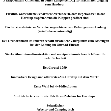
3 Klappen zum Öffnen und in voller Länge (bei DC) für maximalen Zugang
zum Hardtop.
Flexible, wasserdichte Scharniere, verhindern, dass Regenwasser in das
Hardtop tropfen, wenn die Klappen geöffnet sind
Dachstrebe als interne Verankerungsschiene zum Befestigen von Ladung
(kein Bohren notwendig)
Der Grundrahmen im Inneren schafft zusätzliche Zurrpunkte zum Befestigen
bei der Ladung im Offroad-Einsatz
Starke Aluminium-Konstruktion und manipulationssichere Schlösser für
mehr Sicherheit
Bewährt sei 1999
Innovatives Design und allererstes Alu-Hardtop auf dem Markt
Erste Wahl bei 4×4-Mietflotten
Alu-Cab bietet eine breite Palette an
Zubehör für Hardtops:
Seitenfächer
Arbeits- und Campingtisch