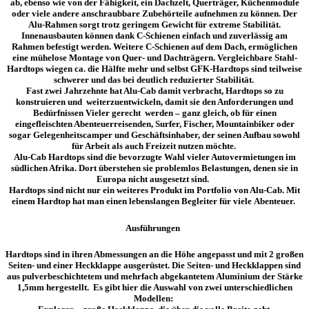
ab, ebenso wie von der Fähigkeit, ein Dachzelt, Querträger, Küchenmodule
oder viele andere anschraubbare
Zubehörteile
aufnehmen zu können. Der
Alu-Rahmen sorgt
trotz geringem Gewicht für extreme Stabilität
.
Innenausbauten können dank C-Schienen einfach und zuverlässig am
Rahmen befestigt werden. Weitere C-Schienen auf dem Dach, ermöglichen
eine mühelose Montage von Quer- und Dachträgern. Vergleichbare Stahl-
Hardtops wiegen ca. die Hälfte mehr und selbst GFK-Hardtops sind teilweise
schwerer und das bei deutlich reduzierter Stabilität.
Fast zwei Jahrzehnte hat Alu-Cab damit verbracht, Hardtops so zu
konstruieren und weiterzuentwickeln, damit sie den Anforderungen und
Bedürfnissen Vieler gerecht werden – ganz gleich, ob für einen
eingefleischten Abenteuerreisenden, Surfer, Fischer, Mountainbiker oder
sogar Gelegenheitscamper und Geschäftsinhaber, der seinen Aufbau sowohl
für Arbeit als auch Freizeit nutzen möchte.
Alu-Cab Hardtops sind die
bevorzugte Wahl vieler Autovermietungen
im
südlichen Afrika. Dort
überstehen sie problemlos Belastungen
, denen sie in
Europa nicht ausgesetzt sind.
Hardtops sind nicht nur ein weiteres Produkt im Portfolio von Alu-Cab. Mit
einem Hardtop hat man einen
lebenslangen Begleiter
für viele
Abenteuer
.
Ausführungen
Hardtops sind
in ihren Abmessungen an die Höhe angepasst und mit 2 großen
Seiten- und einer Heckklappe ausgerüstet. Die Seiten- und Heckklappen sind
aus pulverbeschichtetem und mehrfach abgekantetem Aluminium der Stärke
1,5mm hergestellt. Es gibt hier die Auswahl von zwei unterschiedlichen
Modellen: