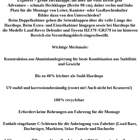
Explorer – große Heckklappe, die über die volle Breite geht
Adventure – schmale Heckklappe (Breite 90 cm), daher rechts und links
Platz für die Montage von Leiter, Kanister- oder Gasflaschenhalter
Bilder dazu von den Unterschieden?
Beim Doppelkabiner gehen die Seitenklappen über die volle Länge des
Hardtops. Beim Extra- und Einzelkabiner hingegen sowie bei Hardtops für
die Modelle Land Rover Defender und Toyota HZJ79 /GRJ79 ist im hinteren
Bereich ein Versteifungsblech eingeschweißt.
Wichtige Merkmale:
Konstruktion aus Aluminiumlegierung für beste Kombination aus Stabilität
und Gewicht
Bis zu 40% leichter als Stahl-Hardtops
UV-stabil und korrosionsbeständig (rostet nie! Auch nicht bei Kratzern!)
100% recyclebar
Erfordert keine Bohrungen am Fahrzeug für die Montage
Enthält eingebaute C-Schienen für die Anbringung von Zubehör (Load Bars,
Dachträger, Markisen, Solar Paneele und Dachzelte