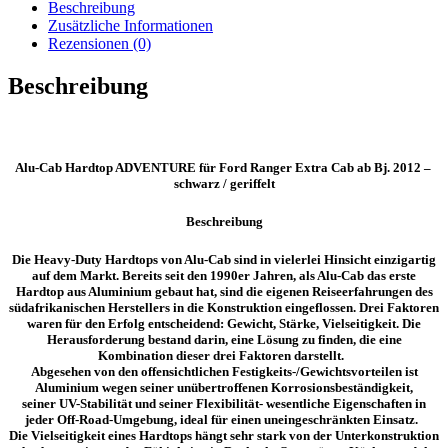
Extra
Beschreibung
Cab
Zusätzliche Informationen
ab
Rezensionen (0)
Bj.
2012
Beschreibung
schwarz
/
geriffelt
Menge
Alu-Cab Hardtop ADVENTURE für Ford Ranger Extra Cab ab Bj. 2012 –
schwarz / geriffelt
Beschreibung
Die Heavy-Duty Hardtops von Alu-Cab sind in vielerlei Hinsicht einzigartig
auf dem Markt. Bereits seit den 1990er Jahren, als Alu-Cab das erste
Hardtop aus Aluminium gebaut hat, sind die eigenen Reiseerfahrungen des
südafrikanischen Herstellers in die Konstruktion eingeflossen. Drei Faktoren
waren für den Erfolg entscheidend:
Gewicht, Stärke, Vielseitigkeit
. Die
Herausforderung bestand darin, eine Lösung zu finden, die eine
Kombination dieser drei Faktoren darstellt.
Abgesehen von den offensichtlichen
Festigkeits-/Gewichtsvorteilen
ist
Aluminium wegen seiner unübertroffenen
Korrosionsbeständigkeit
,
seiner
UV-Stabilität
und seiner Flexibilität- wesentliche Eigenschaften in
jeder Off-Road-Umgebung, ideal für einen uneingeschränkten Einsatz.
Die Vielseitigkeit eines Hardtops hängt sehr stark von der Unterkonstruktion