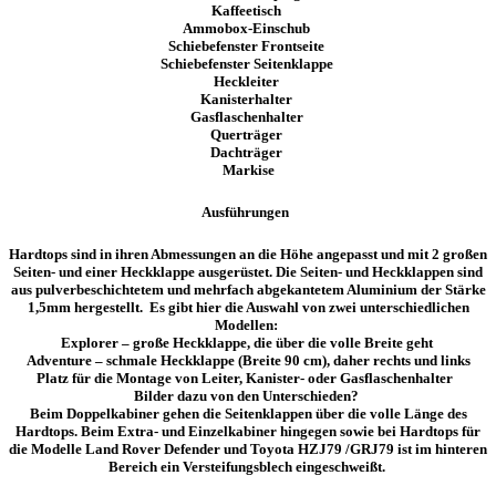
Kaffeetisch
Ammobox-Einschub
Schiebefenster Frontseite
Schiebefenster Seitenklappe
Heckleiter
Kanisterhalter
Gasflaschenhalter
Querträger
Dachträger
Markise
Ausführungen
Hardtops sind
in ihren Abmessungen an die Höhe angepasst und mit 2 großen
Seiten- und einer Heckklappe ausgerüstet. Die Seiten- und Heckklappen sind
aus pulverbeschichtetem und mehrfach abgekantetem Aluminium der Stärke
1,5mm hergestellt. Es gibt hier die Auswahl von zwei unterschiedlichen
Modellen:
Explorer – große Heckklappe, die über die volle Breite geht
Adventure – schmale Heckklappe (Breite 90 cm), daher rechts und links
Platz für die Montage von Leiter, Kanister- oder Gasflaschenhalter
Bilder dazu von den Unterschieden?
Beim Doppelkabiner gehen die Seitenklappen über die volle Länge des
Hardtops. Beim Extra- und Einzelkabiner hingegen sowie bei Hardtops für
die Modelle Land Rover Defender und Toyota HZJ79 /GRJ79 ist im hinteren
Bereich ein Versteifungsblech eingeschweißt.