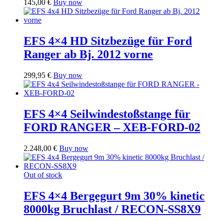
145,00
€
Buy now
EFS 4×4 HD Sitzbezüge für Ford
Ranger ab Bj. 2012 vorne
299,95
€
Buy now
EFS 4×4 Seilwindestoßstange für
FORD RANGER – XEB-FORD-02
2.248,00
€
Buy now
Out of stock
EFS 4×4 Bergegurt 9m 30% kinetic
8000kg Bruchlast / RECON-SS8X9