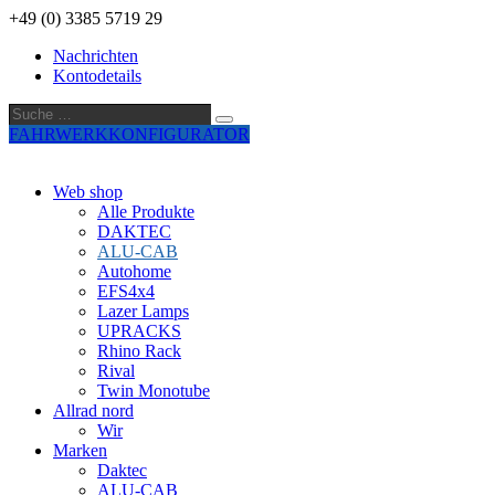
+49 (0) 3385 5719 29
Nachrichten
Kontodetails
Suche
Suche
…
FAHRWERKKONFIGURATOR
Web shop
Alle Produkte
DAKTEC
ALU-CAB
Autohome
EFS4x4
Lazer Lamps
UPRACKS
Rhino Rack
Rival
Twin Monotube
Allrad nord
Wir
Marken
Daktec
ALU-CAB