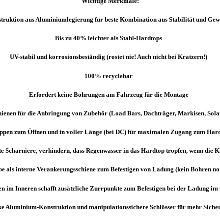
Wichtige Merkmale:
truktion aus Aluminiumlegierung für beste Kombination aus Stabilität und Ge
Bis zu 40% leichter als Stahl-Hardtops
UV-stabil und korrosionsbeständig (rostet nie! Auch nicht bei Kratzern!)
100% recyclebar
Erfordert keine Bohrungen am Fahrzeug für die Montage
hienen für die Anbringung von Zubehör (Load Bars, Dachträger, Markisen, Sol
ppen zum Öffnen und in voller Länge (bei DC) für maximalen Zugang zum Har
te Scharniere, verhindern, dass Regenwasser in das Hardtop tropfen, wenn die K
be als interne Verankerungsschiene zum Befestigen von Ladung (kein Bohren n
 im Inneren schafft zusätzliche Zurrpunkte zum Befestigen bei der Ladung im
ke Aluminium-Konstruktion und manipulationssichere Schlösser für mehr Siche