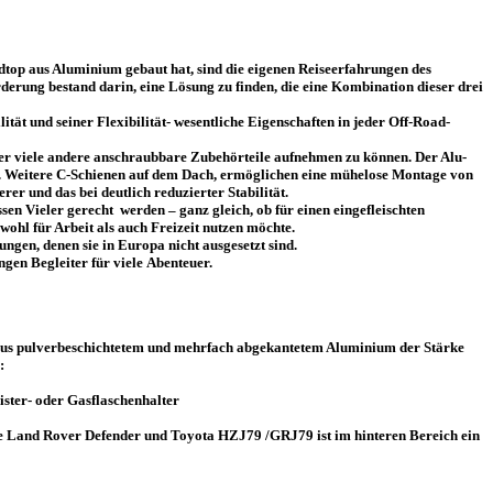
rdtop aus Aluminium gebaut hat, sind die eigenen Reiseerfahrungen des
rderung bestand darin, eine Lösung zu finden, die eine Kombination dieser drei
lität
und seiner Flexibilität- wesentliche Eigenschaften in jeder Off-Road-
der viele andere anschraubbare
Zubehörteile
aufnehmen zu können. Der Alu-
. Weitere C-Schienen auf dem Dach, ermöglichen eine mühelose Montage von
er und das bei deutlich reduzierter Stabilität.
en Vieler gerecht werden – ganz gleich, ob für einen eingefleischten
ohl für Arbeit als auch Freizeit nutzen möchte.
tungen
, denen sie in Europa nicht ausgesetzt sind.
ngen Begleiter
für viele
Abenteuer
.
d aus pulverbeschichtetem und mehrfach abgekantetem Aluminium der Stärke
n:
nister- oder Gasflaschenhalter
le Land Rover Defender und Toyota HZJ79 /GRJ79 ist im hinteren Bereich ein