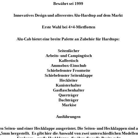
Bewährt sei 1999
Innovatives Design und allererstes Alu-Hardtop auf dem Markt
Erste Wahl bei 4×4-Mietflotten
Alu-Cab bietet eine breite Palette an
Zubehör für Hardtops:
Seitenfächer
Arbeits- und Campingtisch
Kaffeetisch
Ammobox-Einschub
Schiebefenster Frontseite
Schiebefenster Seitenklappe
Heckleiter
Kanisterhalter
Gasflaschenhalter
Querträger
Dachträger
Markise
Ausführungen
en Seiten- und einer Heckklappe ausgerüstet. Die Seiten- und Heckklappen sin
,5mm hergestellt. Es gibt hier die Auswahl von zwei unterschiedlichen Modelle