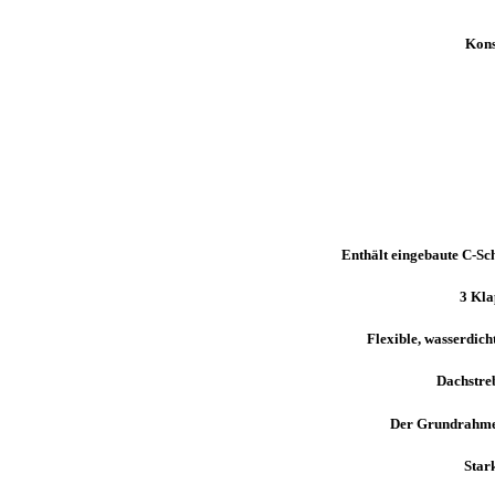
Kons
Enthält eingebaute C-Sc
3 Kla
Flexible, wasserdich
Dachstre
Der Grundrahmen
Star