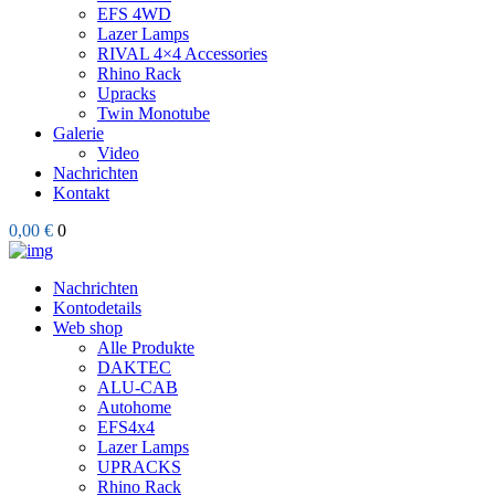
EFS 4WD
Lazer Lamps
RIVAL 4×4 Accessories
Rhino Rack
Upracks
Twin Monotube
Galerie
Video
Nachrichten
Kontakt
0,00 €
0
Nachrichten
Kontodetails
Web shop
Alle Produkte
DAKTEC
ALU-CAB
Autohome
EFS4x4
Lazer Lamps
UPRACKS
Rhino Rack