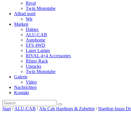
Rival
Twin Monotube
Allrad nord
Wir
Marken
Daktec
ALU-CAB
Autohome
EFS 4WD
Lazer Lamps
RIVAL 4×4 Accessories
Rhino Rack
Upracks
Twin Monotube
Galerie
Video
Nachrichten
Kontakt
Start
/
ALU-CAB
/
Alu Cab Hardtops & Zubehör
/
Hardtop Isuzu D