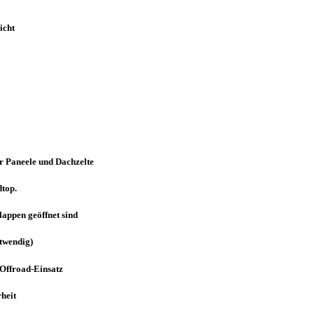
wicht
ar Paneele und Dachzelte
dtop.
lappen geöffnet sind
otwendig)
 Offroad-Einsatz
rheit