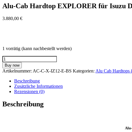
Alu-Cab Hardtop EXPLORER für Isuzu Dma
3.880,00
€
1 vorrätig (kann nachbestellt werden)
Alu-
Cab
Buy now
Hardtop
Artikelnummer:
AC-C-X-IZ12-E-BS
Kategorien:
Alu Cab Hardtops 
EXPLORER
für
Beschreibung
Isuzu
Zusätzliche Informationen
Dmax
Rezensionen (0)
Space
Cab
Beschreibung
ab
Bj.
2012
schwarz
/
Alu