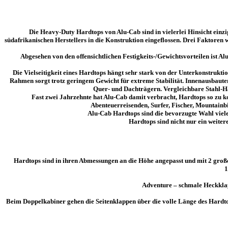
glatt
Menge
Die Heavy-Duty Hardtops von Alu-Cab sind in vielerlei Hinsicht einzi
südafrikanischen Herstellers in die Konstruktion eingeflossen. Drei Faktoren
Abgesehen von den offensichtlichen
Festigkeits-/Gewichtsvorteilen
ist Al
Die Vielseitigkeit eines Hardtops hängt sehr stark von der Unterkonstrukt
Rahmen sorgt
trotz geringem Gewicht für extreme Stabilität
. Innenausbaute
Quer- und Dachträgern. Vergleichbare Stahl-Har
Fast zwei Jahrzehnte hat Alu-Cab damit verbracht, Hardtops so zu ko
Abenteuerreisenden, Surfer, Fischer, Mountainb
Alu-Cab Hardtops sind die
bevorzugte Wahl viel
Hardtops sind nicht nur ein weite
Hardtops sind
in ihren Abmessungen an die Höhe angepasst und mit 2 groß
1
Adventure – schmale Heckklapp
Beim Doppelkabiner gehen die Seitenklappen über die volle Länge des Hardt