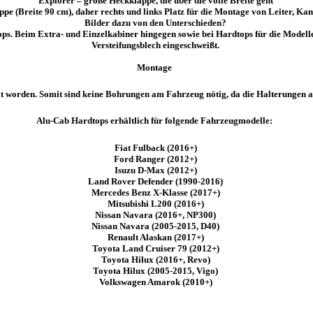
Explorer – große Heckklappe, die über die volle Breite geht
e (Breite 90 cm), daher rechts und links Platz für die Montage von Leiter, Ka
Bilder dazu von den Unterschieden?
ops. Beim Extra- und Einzelkabiner hingegen sowie bei Hardtops für die Model
Versteifungsblech eingeschweißt.
Montage
elt worden. Somit sind keine Bohrungen am Fahrzeug nötig, da die Halterunge
Alu-Cab Hardtops erhältlich für folgende Fahrzeugmodelle:
Fiat Fulback (2016+)
Ford Ranger (2012+)
Isuzu D-Max (
2012+)
Land Rover Defender (1990-2016)
Mercedes Benz X-Klasse (2017+)
Mitsubishi L200 (2016+)
Nissan Navara (2016+, NP300)
Nissan Navara (2005-2015, D40)
Renault Alaskan (2017+)
Toyota Land Cruiser 79 (2012+)
Toyota Hilux (2016+, Revo)
Toyota Hilux (2005-2015, Vigo)
Volkswagen Amarok (2010+)