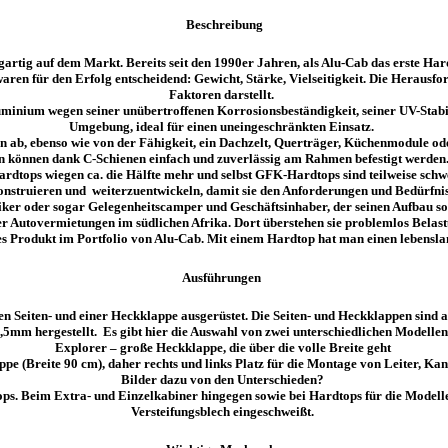
Beschreibung
gartig auf dem Markt. Bereits seit den 1990er Jahren, als Alu-Cab das erste Ha
 waren für den Erfolg entscheidend:
Gewicht, Stärke, Vielseitigkeit
. Die Herausfo
Faktoren darstellt.
uminium wegen seiner unübertroffenen
Korrosionsbeständigkeit
, seiner
UV-Stabi
Umgebung, ideal für einen uneingeschränkten Einsatz.
ion ab, ebenso wie von der Fähigkeit, ein Dachzelt, Querträger, Küchenmodule o
n können dank C-Schienen einfach und zuverlässig am Rahmen befestigt werden
dtops wiegen ca. die Hälfte mehr und selbst GFK-Hardtops sind teilweise schwer
nstruieren und weiterzuentwickeln, damit sie den Anforderungen und Bedürfniss
iker oder sogar Gelegenheitscamper und Geschäftsinhaber, der seinen Aufbau sow
er Autovermietungen
im südlichen Afrika. Dort
überstehen sie problemlos Belas
res Produkt im Portfolio von Alu-Cab. Mit einem Hardtop hat man einen
lebensla
Ausführungen
en Seiten- und einer Heckklappe ausgerüstet. Die Seiten- und Heckklappen sin
,5mm hergestellt. Es gibt hier die Auswahl von zwei unterschiedlichen Modelle
Explorer – große Heckklappe, die über die volle Breite geht
e (Breite 90 cm), daher rechts und links Platz für die Montage von Leiter, Ka
Bilder dazu von den Unterschieden?
ops. Beim Extra- und Einzelkabiner hingegen sowie bei Hardtops für die Model
Versteifungsblech eingeschweißt.