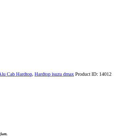
Alu Cab Hardtop
,
Hardtop isuzu dmax
Product ID:
14012
att.