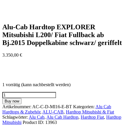
Alu-Cab Hardtop EXPLORER
Mitsubishi L200/ Fiat Fullback ab
Bj.2015 Doppelkabine schwarz/ geriffelt
3.350,00
€
1 vorrätig (kann nachbestellt werden)
Alu-
Cab
Buy now
Hardtop
Artikelnummer:
AC-C-D-MI16-E-BT
Kategorien:
Alu Cab
EXPLORER
Hardtops & Zubehör
,
ALU-CAB
,
Hardtop Mitsubishi & Fiat
Mitsubishi
Schlagwörter:
Alu Cab
,
Alu Cab Hardtop
,
Hardtop Fiat
,
Hardtop
L200/
Mitsubishi
Product ID:
13963
Fiat