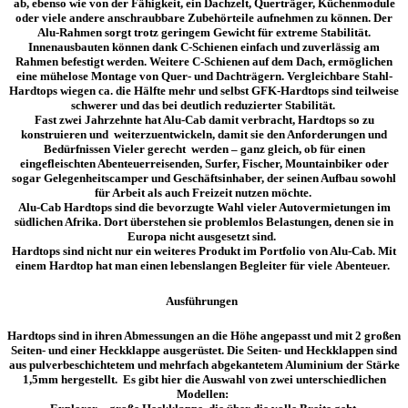
ab, ebenso wie von der Fähigkeit, ein Dachzelt, Querträger, Küchenmodule
oder viele andere anschraubbare
Zubehörteile
aufnehmen zu können. Der
Alu-Rahmen sorgt
trotz geringem Gewicht für extreme Stabilität
.
Innenausbauten können dank C-Schienen einfach und zuverlässig am
Rahmen befestigt werden. Weitere C-Schienen auf dem Dach, ermöglichen
eine mühelose Montage von Quer- und Dachträgern. Vergleichbare Stahl-
Hardtops wiegen ca. die Hälfte mehr und selbst GFK-Hardtops sind teilweise
schwerer und das bei deutlich reduzierter Stabilität.
Fast zwei Jahrzehnte hat Alu-Cab damit verbracht, Hardtops so zu
konstruieren und weiterzuentwickeln, damit sie den Anforderungen und
Bedürfnissen Vieler gerecht werden – ganz gleich, ob für einen
eingefleischten Abenteuerreisenden, Surfer, Fischer, Mountainbiker oder
sogar Gelegenheitscamper und Geschäftsinhaber, der seinen Aufbau sowohl
für Arbeit als auch Freizeit nutzen möchte.
Alu-Cab Hardtops sind die
bevorzugte Wahl vieler Autovermietungen
im
südlichen Afrika. Dort
überstehen sie problemlos Belastungen
, denen sie in
Europa nicht ausgesetzt sind.
Hardtops sind nicht nur ein weiteres Produkt im Portfolio von Alu-Cab. Mit
einem Hardtop hat man einen
lebenslangen Begleiter
für viele
Abenteuer
.
Ausführungen
Hardtops sind
in ihren Abmessungen an die Höhe angepasst und mit 2 großen
Seiten- und einer Heckklappe ausgerüstet. Die Seiten- und Heckklappen sind
aus pulverbeschichtetem und mehrfach abgekantetem Aluminium der Stärke
1,5mm hergestellt. Es gibt hier die Auswahl von zwei unterschiedlichen
Modellen: