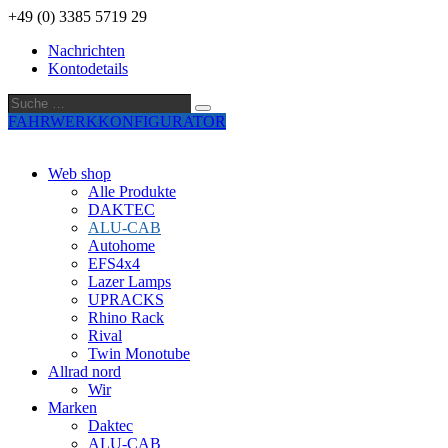
+49 (0) 3385 5719 29
Nachrichten
Kontodetails
Suche
Suche
…
FAHRWERKKONFIGURATOR
Web shop
Alle Produkte
DAKTEC
ALU-CAB
Autohome
EFS4x4
Lazer Lamps
UPRACKS
Rhino Rack
Rival
Twin Monotube
Allrad nord
Wir
Marken
Daktec
ALU-CAB