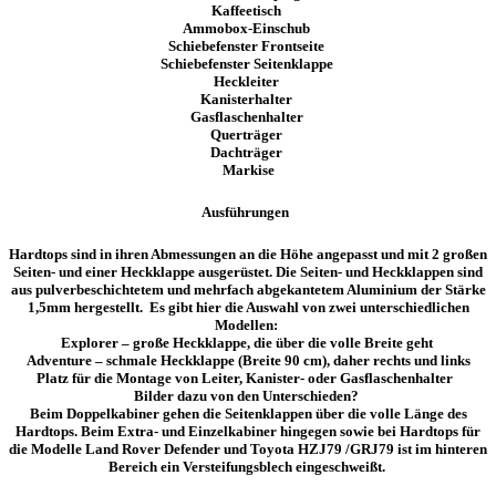
Kaffeetisch
Ammobox-Einschub
Schiebefenster Frontseite
Schiebefenster Seitenklappe
Heckleiter
Kanisterhalter
Gasflaschenhalter
Querträger
Dachträger
Markise
Ausführungen
Hardtops sind
in ihren Abmessungen an die Höhe angepasst und mit 2 großen
Seiten- und einer Heckklappe ausgerüstet. Die Seiten- und Heckklappen sind
aus pulverbeschichtetem und mehrfach abgekantetem Aluminium der Stärke
1,5mm hergestellt. Es gibt hier die Auswahl von zwei unterschiedlichen
Modellen:
Explorer – große Heckklappe, die über die volle Breite geht
Adventure – schmale Heckklappe (Breite 90 cm), daher rechts und links
Platz für die Montage von Leiter, Kanister- oder Gasflaschenhalter
Bilder dazu von den Unterschieden?
Beim Doppelkabiner gehen die Seitenklappen über die volle Länge des
Hardtops. Beim Extra- und Einzelkabiner hingegen sowie bei Hardtops für
die Modelle Land Rover Defender und Toyota HZJ79 /GRJ79 ist im hinteren
Bereich ein Versteifungsblech eingeschweißt.