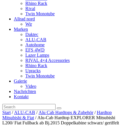
Rhino Rack
Rival
Twin Monotube
Allrad nord
Wir
Marken
Daktec
ALU-CAB
Autohome
EFS 4WD
Lazer Lamps
RIVAL 4×4 Accessories
Rhino Rack
Upracks
Twin Monotube
Galerie
Video
Nachrichten
Kontakt
Start
/
ALU-CAB
/
Alu Cab Hardtops & Zubehör
/
Hardtop
Mitsubishi & Fiat
/ Alu-Cab Hardtop EXPLORER Mitsubishi
L200/ Fiat Fullback ab Bj.2015 Doppelkabine schwarz/ geriffelt