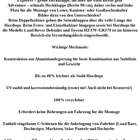
Explorer – große Heckklappe, die über die volle Breite geht
Adventure – schmale Heckklappe (Breite 90 cm), daher rechts und links
Platz für die Montage von Leiter, Kanister- oder Gasflaschenhalter
Bilder dazu von den Unterschieden?
Beim Doppelkabiner gehen die Seitenklappen über die volle Länge des
Hardtops. Beim Extra- und Einzelkabiner hingegen sowie bei Hardtops für
die Modelle Land Rover Defender und Toyota HZJ79 /GRJ79 ist im hinteren
Bereich ein Versteifungsblech eingeschweißt.
Wichtige Merkmale:
Konstruktion aus Aluminiumlegierung für beste Kombination aus Stabilität
und Gewicht
Bis zu 40% leichter als Stahl-Hardtops
UV-stabil und korrosionsbeständig (rostet nie! Auch nicht bei Kratzern!)
100% recyclebar
Erfordert keine Bohrungen am Fahrzeug für die Montage
Enthält eingebaute C-Schienen für die Anbringung von Zubehör (Load Bars,
Dachträger, Markisen, Solar Paneele und Dachzelte