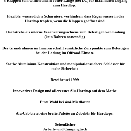
3 Klappen zum Öffnen und in voller Länge (bei DC) für maximalen Zugang
zum Hardtop.
Flexible, wasserdichte Scharniere, verhindern, dass Regenwasser in das
Hardtop tropfen, wenn die Klappen geöffnet sind
Dachstrebe als interne Verankerungsschiene zum Befestigen von Ladung
(kein Bohren notwendig)
Der Grundrahmen im Inneren schafft zusätzliche Zurrpunkte zum Befestigen
bei der Ladung im Offroad-Einsatz
Starke Aluminium-Konstruktion und manipulationssichere Schlösser für
mehr Sicherheit
Bewährt sei 1999
Innovatives Design und allererstes Alu-Hardtop auf dem Markt
Erste Wahl bei 4×4-Mietflotten
Alu-Cab bietet eine breite Palette an
Zubehör für Hardtops:
Seitenfächer
Arbeits- und Campingtisch