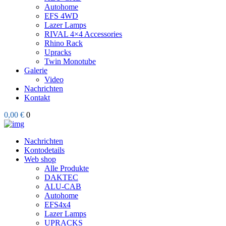
Autohome
EFS 4WD
Lazer Lamps
RIVAL 4×4 Accessories
Rhino Rack
Upracks
Twin Monotube
Galerie
Video
Nachrichten
Kontakt
0,00 €
0
Nachrichten
Kontodetails
Web shop
Alle Produkte
DAKTEC
ALU-CAB
Autohome
EFS4x4
Lazer Lamps
UPRACKS