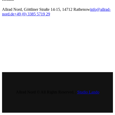
Allrad Nord, Göttliner Straße 14-15, 14712 Rathenow
info@allrad-
nord.de
+49 (0) 3385 5719 29
Allrad Nord © All Rights Reserved. |
Studio Lando