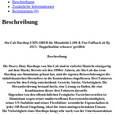
Fullback
Beschreibung
ab
Zusätzliche Informationen
Bj.2015
Rezensionen (0)
Doppelkabine
schwarz/
Beschreibung
geriffelt
Menge
Alu-Cab Hardtop EXPLORER für Mitsubishi L200 & Fiat Fullback ab Bj.
2015 / Doppelkabine schwarz/ geriffelt
Beschreibung
Die Heavy-Duty Hardtops von Alu-Cab sind in vielerlei Hinsicht einzigartig
auf dem Markt. Bereits seit den 1990er Jahren, als Alu-Cab das erste
Hardtop aus Aluminium gebaut hat, sind die eigenen Reiseerfahrungen des
südafrikanischen Herstellers in die Konstruktion eingeflossen. Drei Faktoren
waren für den Erfolg entscheidend:
Gewicht, Stärke, Vielseitigkeit
. Die
Herausforderung bestand darin, eine Lösung zu finden, die eine
Kombination dieser drei Faktoren darstellt.
Abgesehen von den offensichtlichen
Festigkeits-/Gewichtsvorteilen
ist
Aluminium wegen seiner unübertroffenen
Korrosionsbeständigkeit
,
seiner
UV-Stabilität
und seiner Flexibilität- wesentliche Eigenschaften in
jeder Off-Road-Umgebung, ideal für einen uneingeschränkten Einsatz.
Die Vielseitigkeit eines Hardtops hängt sehr stark von der Unterkonstruktion