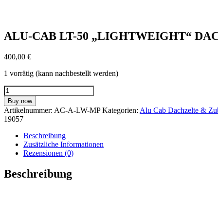
ALU-CAB LT-50 „LIGHTWEIGHT“ D
400,00
€
1 vorrätig (kann nachbestellt werden)
ALU-
CAB
Buy now
LT-
Artikelnummer:
AC-A-LW-MP
Kategorien:
Alu Cab Dachzelte & Zu
50
19057
"LIGHTWEIGHT"
DACHZELT
Beschreibung
MOLLE
Zusätzliche Informationen
PLATTE
Rezensionen (0)
Menge
Beschreibung