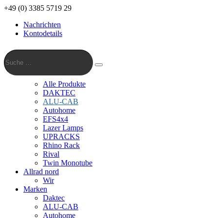
+49 (0) 3385 5719 29
Nachrichten
Kontodetails
Suche
…
Suche
Alle Produkte
DAKTEC
ALU-CAB
Autohome
EFS4x4
Lazer Lamps
UPRACKS
Rhino Rack
Rival
Twin Monotube
Allrad nord
Wir
Marken
Daktec
ALU-CAB
Autohome