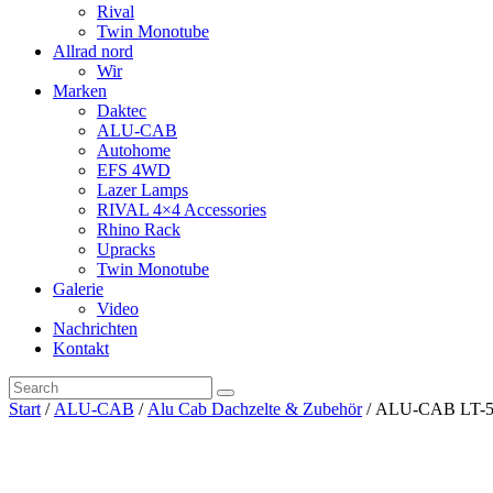
Rival
Twin Monotube
Allrad nord
Wir
Marken
Daktec
ALU-CAB
Autohome
EFS 4WD
Lazer Lamps
RIVAL 4×4 Accessories
Rhino Rack
Upracks
Twin Monotube
Galerie
Video
Nachrichten
Kontakt
Start
/
ALU-CAB
/
Alu Cab Dachzelte & Zubehör
/ ALU-CAB LT