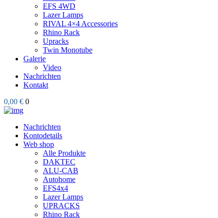
EFS 4WD
Lazer Lamps
RIVAL 4×4 Accessories
Rhino Rack
Upracks
Twin Monotube
Galerie
Video
Nachrichten
Kontakt
0,00 €
0
Nachrichten
Kontodetails
Web shop
Alle Produkte
DAKTEC
ALU-CAB
Autohome
EFS4x4
Lazer Lamps
UPRACKS
Rhino Rack