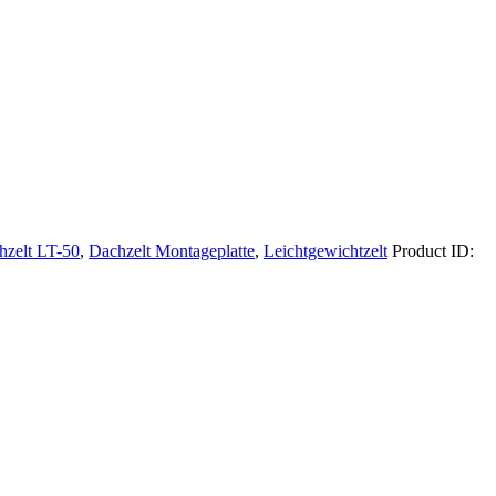
hzelt LT-50
,
Dachzelt Montageplatte
,
Leichtgewichtzelt
Product ID: