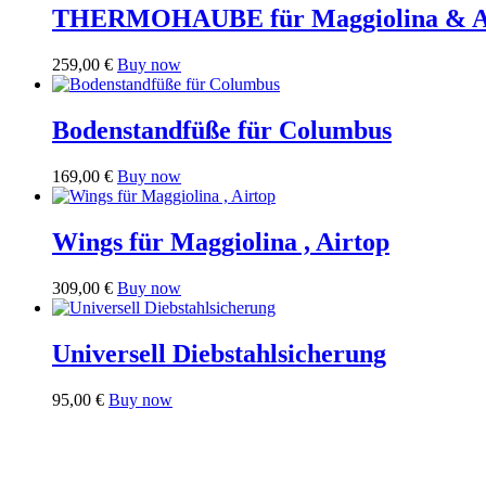
THERMOHAUBE für Maggiolina & A
Dieses
259,00
€
Buy now
Produkt
weist
mehrere
Bodenstandfüße für Columbus
Varianten
auf.
169,00
€
Buy now
Die
Optionen
können
Wings für Maggiolina , Airtop
auf
der
Produktseite
Dieses
309,00
€
Buy now
gewählt
Produkt
werden
weist
mehrere
Universell Diebstahlsicherung
Varianten
auf.
95,00
€
Buy now
Die
Optionen
können
auf
der