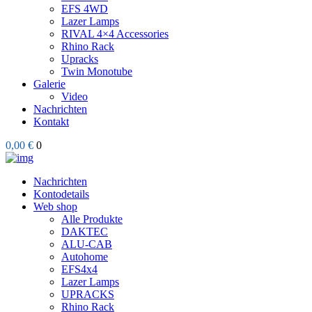
EFS 4WD
Lazer Lamps
RIVAL 4×4 Accessories
Rhino Rack
Upracks
Twin Monotube
Galerie
Video
Nachrichten
Kontakt
0,00 €
0
Nachrichten
Kontodetails
Web shop
Alle Produkte
DAKTEC
ALU-CAB
Autohome
EFS4x4
Lazer Lamps
UPRACKS
Rhino Rack