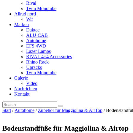
Rival
Twin Monotube
Allrad nord
Wir
Marken
Daktec
ALU-CAB
Autohome
EFS 4WD
Lazer Lamps
RIVAL 4×4 Accessories
Rhino Rack
Upracks
Twin Monotube
Galerie
Video
Nachrichten
Kontakt
Start
/
Autohome
/
Zubehör für Maggiolina & AirTop
/ Bodenstandfüß
Bodenstandfüße für Maggiolina & Airtop