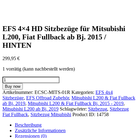
EFS 4×4 HD Sitzbezüge für Mitsubishi
L200, Fiat Fullback ab Bj. 2015 /
HINTEN
299,95
€
1 vorrätig (kann nachbestellt werden)
EFS
4x4
Buy now
HD
Artikelnummer:
ECSC-MITS-01R
Kategorien:
EFS 4x4
Sitzbezüge
Sitzbezüge
,
EFS Offroad Zubehör
,
Mitsubishi L200 & Fiat Fullback
für
ab Bj. 2019
,
Mitsubishi L200 & Fiat Fullback Bj. 2015 - 2019
,
Mitsubishi
Mitsubishi L200 ab Bj. 2019
Schlagwörter:
Sitzbezug
,
Sitzbezug
L200,
Fiat Fullback
,
Sitzbezug Mitsubishi
Product ID:
14758
Fiat
Fullback
Beschreibung
ab
Zusätzliche Informationen
Bj.
Rezensionen (0)