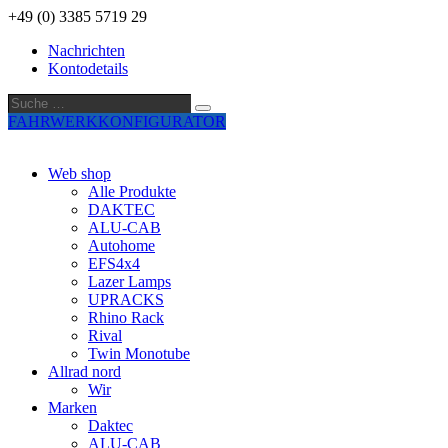
+49 (0) 3385 5719 29
Nachrichten
Kontodetails
Suche
Suche
…
FAHRWERKKONFIGURATOR
Web shop
Alle Produkte
DAKTEC
ALU-CAB
Autohome
EFS4x4
Lazer Lamps
UPRACKS
Rhino Rack
Rival
Twin Monotube
Allrad nord
Wir
Marken
Daktec
ALU-CAB