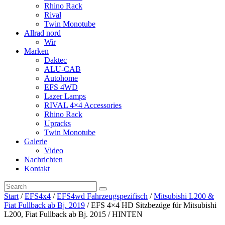
Rhino Rack
Rival
Twin Monotube
Allrad nord
Wir
Marken
Daktec
ALU-CAB
Autohome
EFS 4WD
Lazer Lamps
RIVAL 4×4 Accessories
Rhino Rack
Upracks
Twin Monotube
Galerie
Video
Nachrichten
Kontakt
Start
/
EFS4x4
/
EFS4wd Fahrzeugspezifisch
/
Mitsubishi L200 &
Fiat Fullback ab Bj. 2019
/ EFS 4×4 HD Sitzbezüge für Mitsubishi
L200, Fiat Fullback ab Bj. 2015 / HINTEN