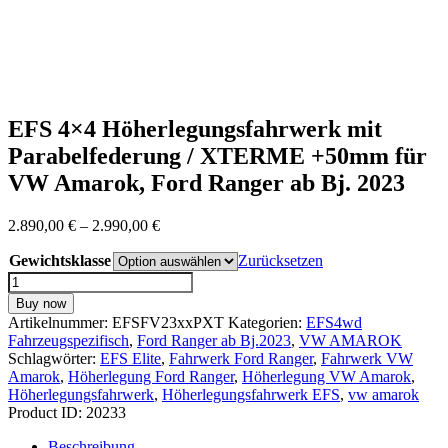
EFS 4×4 Höherlegungsfahrwerk mit
Parabelfederung / XTERME +50mm für
VW Amarok, Ford Ranger ab Bj. 2023
Preisspanne:
2.890,00
€
–
2.990,00
€
2.890,00 €
Gewichtsklasse
bis
Zurücksetzen
2.990,00 €
EFS
4x4
Buy now
Höherlegungsfahrwerk
Artikelnummer:
EFSFV23xxPXT
Kategorien:
EFS4wd
mit
Fahrzeugspezifisch
,
Ford Ranger ab Bj.2023
,
VW AMAROK
Parabelfederung
Schlagwörter:
EFS Elite
,
Fahrwerk Ford Ranger
,
Fahrwerk VW
/
Amarok
,
Höherlegung Ford Ranger
,
Höherlegung VW Amarok
,
XTERME
Höherlegungsfahrwerk
,
Höherlegungsfahrwerk EFS
,
vw amarok
+50mm
Product ID:
20233
für
VW
Beschreibung