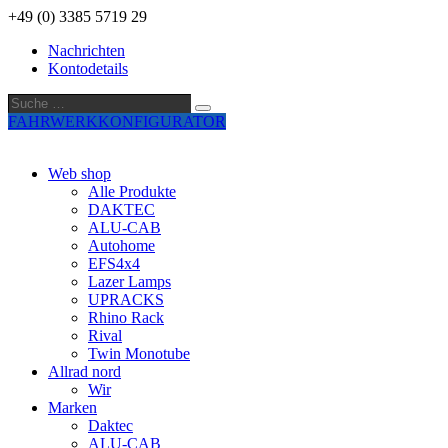
+49 (0) 3385 5719 29
Nachrichten
Kontodetails
Suche
Suche
…
FAHRWERKKONFIGURATOR
Web shop
Alle Produkte
DAKTEC
ALU-CAB
Autohome
EFS4x4
Lazer Lamps
UPRACKS
Rhino Rack
Rival
Twin Monotube
Allrad nord
Wir
Marken
Daktec
ALU-CAB