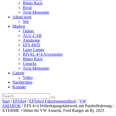
Rhino Rack
Rival
Twin Monotube
Allrad nord
Wir
Marken
Daktec
ALU-CAB
Autohome
EFS 4WD
Lazer Lamps
RIVAL 4×4 Accessories
Rhino Rack
Upracks
Twin Monotube
Galerie
Video
Nachrichten
Kontakt
Start
/
EFS4x4
/
EFS4wd Fahrzeugspezifisch
/
VW
AMAROK
/ EFS 4×4 Höherlegungsfahrwerk mit Parabelfederung /
XTERME +50mm für VW Amarok, Ford Ranger ab Bj. 2023