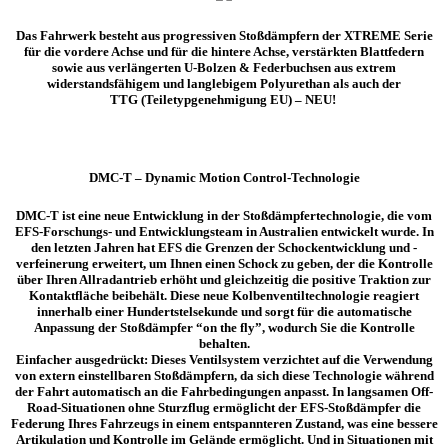
Das Fahrwerk besteht aus progressiven
Stoßdämpfern der XTREME Serie
für die vordere Achse und
für die hintere Achse, verstärkten Blattfedern
sowie aus verlängerten U-Bolzen & Federbuchsen aus extrem
widerstandsfähigem und langlebigem Polyurethan als auch der
TTG
(Teiletypgenehmigung EU) – NEU!
DMC-T – Dynamic Motion Control-Technologie
DMC-T ist eine neue Entwicklung in der Stoßdämpfertechnologie, die vom
EFS-Forschungs- und Entwicklungsteam in Australien entwickelt wurde. In
den letzten Jahren hat EFS die Grenzen der Schockentwicklung und -
verfeinerung erweitert, um Ihnen einen Schock zu geben, der die Kontrolle
über Ihren Allradantrieb erhöht und gleichzeitig die positive Traktion zur
Kontaktfläche beibehält. Diese neue Kolbenventiltechnologie reagiert
innerhalb einer Hundertstelsekunde und sorgt für die automatische
Anpassung der Stoßdämpfer “on the fly”, wodurch Sie die Kontrolle
behalten.
Einfacher ausgedrückt: Dieses Ventilsystem verzichtet auf die Verwendung
von extern einstellbaren Stoßdämpfern, da sich diese Technologie während
der Fahrt automatisch an die Fahrbedingungen anpasst. In langsamen Off-
Road-Situationen ohne Sturzflug ermöglicht der EFS-Stoßdämpfer die
Federung Ihres Fahrzeugs in einem entspannteren Zustand, was eine bessere
Artikulation und Kontrolle im Gelände ermöglicht. Und in Situationen mit