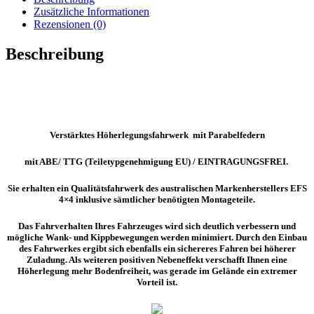
Amarok,
Zusätzliche Informationen
Ford
Rezensionen (0)
Ranger
ab
Beschreibung
Bj.
2023
Menge
Verstärktes Höherlegungsfahrwerk mit Parabelfedern
mit ABE/ TTG (Teiletypgenehmigung EU) / EINTRAGUNGSFREI.
Sie erhalten ein Qualitätsfahrwerk des australischen Markenherstellers EFS
4×4 inklusive sämtlicher benötigten Montageteile.
Das Fahrverhalten Ihres Fahrzeuges wird sich deutlich verbessern und
mögliche Wank- und Kippbewegungen werden minimiert. Durch den Einbau
des Fahrwerkes ergibt sich ebenfalls ein sichereres Fahren bei höherer
Zuladung. Als weiteren positiven Nebeneffekt verschafft Ihnen eine
Höherlegung mehr Bodenfreiheit, was gerade im Gelände ein extremer
Vorteil ist.