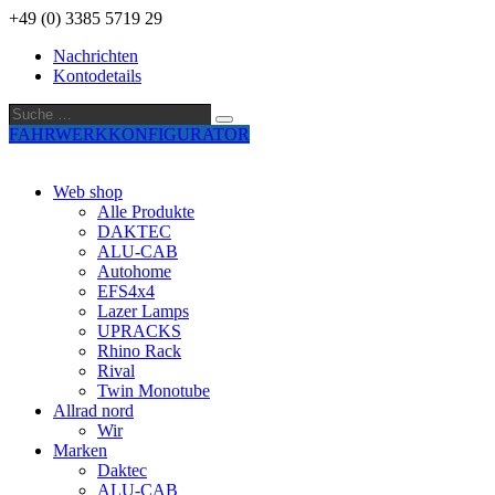
+49 (0) 3385 5719 29
Nachrichten
Kontodetails
Suche
Suche
…
FAHRWERKKONFIGURATOR
Web shop
Alle Produkte
DAKTEC
ALU-CAB
Autohome
EFS4x4
Lazer Lamps
UPRACKS
Rhino Rack
Rival
Twin Monotube
Allrad nord
Wir
Marken
Daktec
ALU-CAB