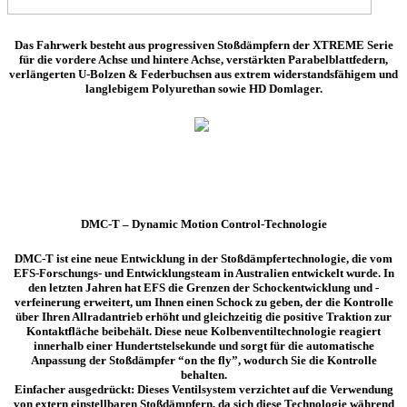
Das Fahrwerk besteht aus progressiven Stoßdämpfern der
XTREME Serie
für die vordere Achse und hintere Achse, verstärkten
Parabelblattfedern
,
verlängerten U-Bolzen & Federbuchsen aus extrem widerstandsfähigem und
langlebigem Polyurethan sowie HD Domlager.
DMC-T – Dynamic Motion Control-Technologie
DMC-T ist eine neue Entwicklung in der Stoßdämpfertechnologie, die vom
EFS-Forschungs- und Entwicklungsteam in Australien entwickelt wurde. In
den letzten Jahren hat EFS die Grenzen der Schockentwicklung und -
verfeinerung erweitert, um Ihnen einen Schock zu geben, der die Kontrolle
über Ihren Allradantrieb erhöht und gleichzeitig die positive Traktion zur
Kontaktfläche beibehält. Diese neue Kolbenventiltechnologie reagiert
innerhalb einer Hundertstelsekunde und sorgt für die automatische
Anpassung der Stoßdämpfer “on the fly”, wodurch Sie die Kontrolle
behalten.
Einfacher ausgedrückt: Dieses Ventilsystem verzichtet auf die Verwendung
von extern einstellbaren Stoßdämpfern, da sich diese Technologie während