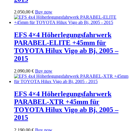
Dieses
2.050,00
€
Buy now
Produkt
weist
mehrere
Varianten
EFS 4×4 Höherlegungsfahrwerk
auf.
PARABEL-ELITE +45mm für
Die
Optionen
TOYOTA Hilux Vigo ab Bj. 2005 –
können
2015
auf
der
Produktseite
Dieses
2.090,00
€
Buy now
gewählt
Produkt
werden
weist
mehrere
Varianten
EFS 4×4 Höherlegungsfahrwerk
auf.
PARABEL-XTR +45mm für
Die
Optionen
TOYOTA Hilux Vigo ab Bj. 2005 –
können
2015
auf
der
Produktseite
Dieses
2.190,00
€
Buy now