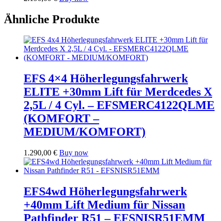
gewählt
Produkt
werden
weist
Ähnliche Produkte
mehrere
Varianten
auf.
Die
Optionen
können
EFS 4×4 Höherlegungsfahrwerk
auf
der
ELITE +30mm Lift für Merdcedes X
Produktseite
2,5L / 4 Cyl. – EFSMERC4122QLME
gewählt
werden
(KOMFORT –
MEDIUM/KOMFORT)
1.290,00
€
Buy now
EFS4wd Höherlegungsfahrwerk
+40mm Lift Medium für Nissan
Pathfinder R51 – EFSNISR51EMM