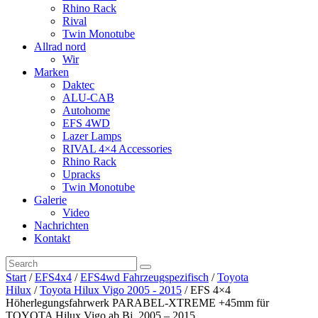
Rhino Rack
Rival
Twin Monotube
Allrad nord
Wir
Marken
Daktec
ALU-CAB
Autohome
EFS 4WD
Lazer Lamps
RIVAL 4×4 Accessories
Rhino Rack
Upracks
Twin Monotube
Galerie
Video
Nachrichten
Kontakt
Start
/
EFS4x4
/
EFS4wd Fahrzeugspezifisch
/
Toyota
Hilux
/
Toyota Hilux Vigo 2005 - 2015
/ EFS 4×4
Höherlegungsfahrwerk PARABEL-XTREME +45mm für
TOYOTA Hilux Vigo ab Bj. 2005 – 2015