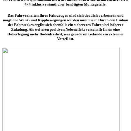
4×4 inklusive sämtlicher benötigten Montageteile.
Das Fahrverhalten Ihres Fahrzeuges wird sich deutlich verbessern und
mögliche Wank- und Kippbewegungen werden minimiert. Durch den Einbau
des Fahrwerkes ergibt sich ebenfalls ein sichereres Fahren bei höherer
Zuladung. Als weiteren positiven Nebeneffekt verschafft Ihnen eine
Höherlegung mehr Bodenfreiheit, was gerade im Gelände ein extremer
Vorteil ist.