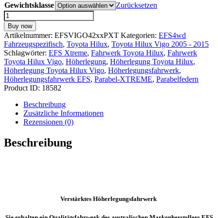
Gewichtsklasse
Zurücksetzen
EFS
4x4
Buy now
Höherlegungsfahrwerk
Artikelnummer:
EFSVIGO42xxPXT
Kategorien:
EFS4wd
PARABEL-
Fahrzeugspezifisch
,
Toyota Hilux
,
Toyota Hilux Vigo 2005 - 2015
XTREME
Schlagwörter:
EFS Xtreme
,
Fahrwerk Toyota Hilux
,
Fahrwerk
+45mm
Toyota Hilux Vigo
,
Höherlegung
,
Höherlegung Toyota Hilux
,
für
Höherlegung Toyota Hilux Vigo
,
Höherlegungsfahrwerk
,
TOYOTA
Höherlegungsfahrwerk EFS
,
Parabel-XTREME
,
Parabelfedern
Hilux
Product ID:
18582
Vigo
ab
Beschreibung
Bj.
Zusätzliche Informationen
2005
Rezensionen (0)
-
2015
Beschreibung
Menge
Verstärktes Höherlegungsfahrwerk
Sie erhalten ein Qualitätsfahrwerk des australischen Markenherstellers EFS