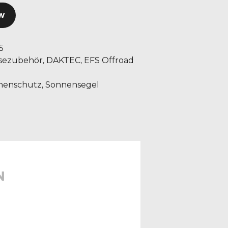
W
5
isezubehör
DAKTEC
EFS Offroad
,
,
nenschutz
Sonnensegel
,
N