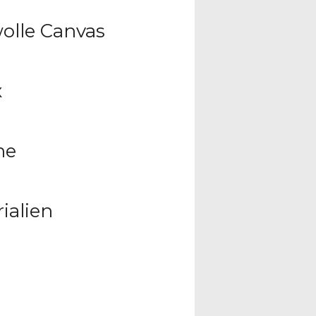
olle Canvas
x
he
ialien