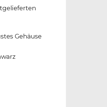
tgelieferten
.
ustes Gehäuse
hwarz