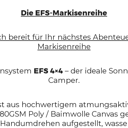
Die EFS-Markisenreihe
h bereit für Ihr nächstes Abenteu
Markisenreihe
ensystem
EFS 4×4
– der ideale Son
Camper.
ist aus hochwertigem atmungsakt
 280GSM Poly / Baimwolle Canvas ge
m Handumdrehen aufgestellt, wasser