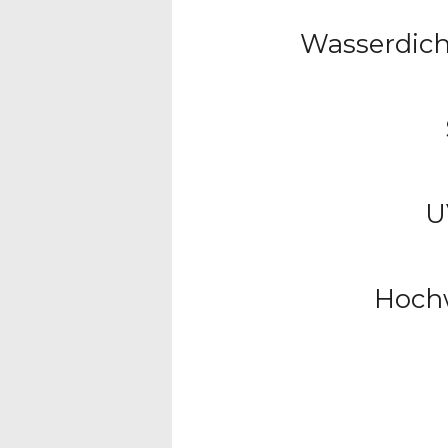
Wasserdich
U
Hochw