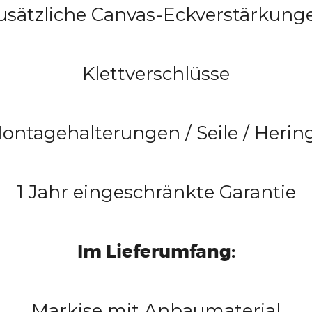
usätzliche Canvas-Eckverstärkung
Klettverschlüsse
ontagehalterungen / Seile / Herin
1 Jahr eingeschränkte Garantie
Im Lieferumfang:
Markise mit Anbaumaterial