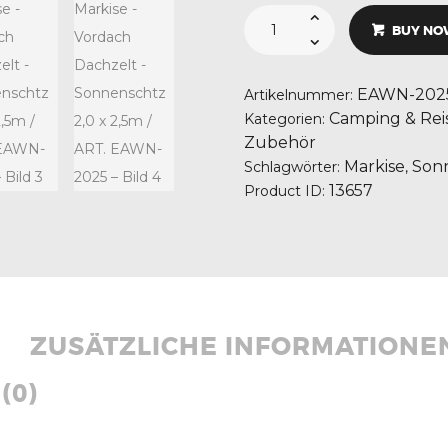
EFS
4x4
BUY NO
Markise
-
Vordach
Dachzelt
EAWN-202
Artikelnummer:
-
Sonnenschtz
Camping & Re
Kategorien:
2,0
x
Zubehör
2,5m
/
Markise
Son
Schlagwörter:
,
ART.
13657
Product ID:
EAWN-
2025
Menge
ZUSÄTZLICHE INFORMATIONE
(0)