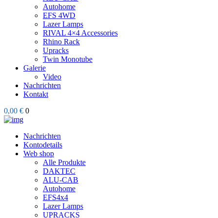
Autohome
EFS 4WD
Lazer Lamps
RIVAL 4×4 Accessories
Rhino Rack
Upracks
Twin Monotube
Galerie
Video
Nachrichten
Kontakt
0,00 €
0
Nachrichten
Kontodetails
Web shop
Alle Produkte
DAKTEC
ALU-CAB
Autohome
EFS4x4
Lazer Lamps
UPRACKS