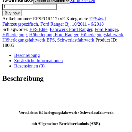
Gewichtsklasse
bis
Zurücksetzen
1.990,00 €
EFS
4x4
Buy now
SCHWERLAST
Artikelnummer:
EFSFOR112xxE
Kategorien:
EFS4wd
Höherlegungsfahrwerk
Fahrzeugspezifisch
,
Ford Ranger Bj. 10/2011 - 6/2018
ELITE
Schlagwörter:
EFS Elite
,
Fahrwerk Ford Ranger
,
Ford Ranger
,
+40mm
Höherlegung
,
Höherlegung Ford Ranger
,
Höherlegungsfahrwerk
,
für
Höherlegungsfahrwerk EFS
,
Schwerlastfahrwerk
Product ID:
Ford
18005
Ranger
Bj.
Beschreibung
10/2011
Zusätzliche Informationen
-
Rezensionen (0)
06/2018
mit
Beschreibung
ABE!
Menge
Verstärktes Höherlegungsfahrwerk / Schwerlastfahrwerk
mit Allgemeiner Betriebserlaubnis (ABE)