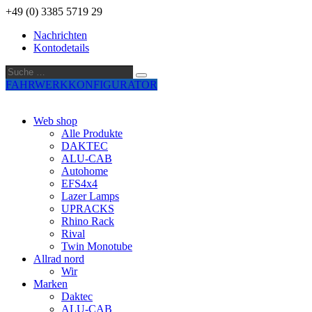
+49 (0) 3385 5719 29
Nachrichten
Kontodetails
Suche
Suche
…
FAHRWERKKONFIGURATOR
Web shop
Alle Produkte
DAKTEC
ALU-CAB
Autohome
EFS4x4
Lazer Lamps
UPRACKS
Rhino Rack
Rival
Twin Monotube
Allrad nord
Wir
Marken
Daktec
ALU-CAB