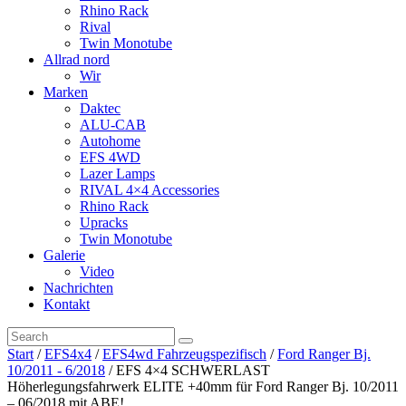
Rhino Rack
Rival
Twin Monotube
Allrad nord
Wir
Marken
Daktec
ALU-CAB
Autohome
EFS 4WD
Lazer Lamps
RIVAL 4×4 Accessories
Rhino Rack
Upracks
Twin Monotube
Galerie
Video
Nachrichten
Kontakt
Start
/
EFS4x4
/
EFS4wd Fahrzeugspezifisch
/
Ford Ranger Bj.
10/2011 - 6/2018
/ EFS 4×4 SCHWERLAST
Höherlegungsfahrwerk ELITE +40mm für Ford Ranger Bj. 10/2011
– 06/2018 mit ABE!