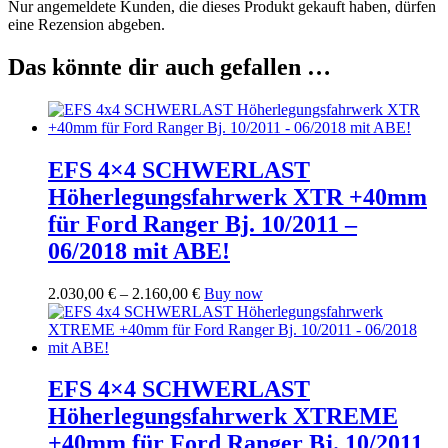
Nur angemeldete Kunden, die dieses Produkt gekauft haben, dürfen
eine Rezension abgeben.
Das könnte dir auch gefallen …
EFS 4×4 SCHWERLAST
Höherlegungsfahrwerk XTR +40mm
für Ford Ranger Bj. 10/2011 –
06/2018 mit ABE!
Preisspanne:
Dieses
2.030,00
€
–
2.160,00
€
Buy now
2.030,00 €
Produkt
bis
weist
2.160,00 €
mehrere
Varianten
auf.
EFS 4×4 SCHWERLAST
Die
Höherlegungsfahrwerk XTREME
Optionen
können
+40mm für Ford Ranger Bj. 10/2011