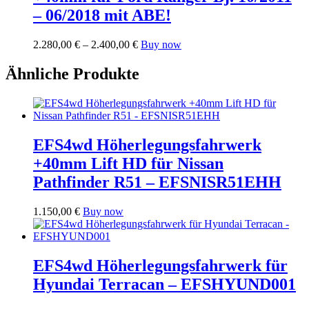
auf
– 06/2018 mit ABE!
der
Produktseite
gewählt
Preisspanne:
Dieses
2.280,00
€
–
2.400,00
€
Buy now
werden
2.280,00 €
Produkt
bis
weist
Ähnliche Produkte
2.400,00 €
mehrere
Varianten
auf.
Die
Optionen
EFS4wd Höherlegungsfahrwerk
können
auf
+40mm Lift HD für Nissan
der
Pathfinder R51 – EFSNISR51EHH
Produktseite
gewählt
werden
1.150,00
€
Buy now
EFS4wd Höherlegungsfahrwerk für
Hyundai Terracan – EFSHYUND001