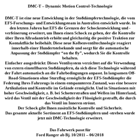
DMC-T – Dynamic Motion Control-Technologie
DMC-T ist eine neue Entwicklung in der Stoßdämpfertechnologie, die vom
EFS-Forschungs- und Entwicklungsteam in Australien entwickelt wurde. In
den letzten Jahren hat EFS die Grenzen der Schockentwicklung und -
verfeinerung erweitert, um Ihnen einen Schock zu geben, der die Kontrolle
über Ihren Allradantrieb erhöht und gleichzeitig die positive Traktion zur
Kontaktfläche beibehält. Diese neue Kolbenventiltechnologie reagiert
innerhalb einer Hundertstelsekunde und sorgt für die automatische
Anpassung der Stoßdämpfer “on the fly”, wodurch Sie die Kontrolle
behalten.
Einfacher ausgedrückt: Dieses Ventilsystem verzichtet auf die Verwendung
von extern einstellbaren Stoßdämpfern, da sich diese Technologie während
der Fahrt automatisch an die Fahrbedingungen anpasst. In langsamen Off-
Road-Situationen ohne Sturzflug ermöglicht der EFS-Stoßdämpfer die
Federung Ihres Fahrzeugs in einem entspannteren Zustand, was eine bessere
Artikulation und Kontrolle im Gelände ermöglicht. Und in Situationen mit
hoher Geschwindigkeit, z. B. bei Schotterstraßen und Wellen im Hinterland,
wird das Ventil mit der Geschwindigkeit der Flüssigkeit gestrafft, die durch
das Ventil im Inneren strömt.
Der Schock gibt Ihnen zusätzliche Kontrolle und Sicherheit.
Das gesamte aktuelle Sortiment an EFS-Stoßdämpfern und -streben wurde
jetzt mit DMC-Technologie erweitert.
Das Fahrwerk passt für
Ford Ranger ab Bj. 10/2011 – 06/2018