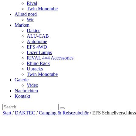
Rival
Twin Monotube
Allrad nord
Wir
Marken
Daktec
ALU-CAB
Autohome
EFS 4WD
Lazer Lamps
RIVAL 4×4 Accessories
Rhino Rack
Upracks
Twin Monotube
Galerie
Video
Nachrichten
Kontakt
Start
/
DAKTEC
/
Camping & Reisezubehör
/ EFS Schnellverschl