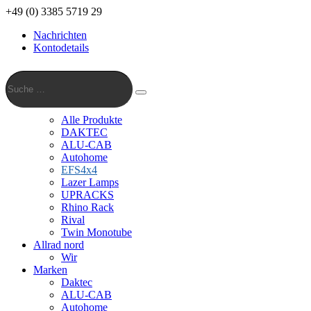
+49 (0) 3385 5719 29
Nachrichten
Kontodetails
Suche
…
Suche
Alle Produkte
DAKTEC
ALU-CAB
Autohome
EFS4x4
Lazer Lamps
UPRACKS
Rhino Rack
Rival
Twin Monotube
Allrad nord
Wir
Marken
Daktec
ALU-CAB
Autohome