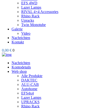
EFS 4WD
Lazer Lamps
RIVAL 4×4 Accessories
Rhino Rack
Upracks
Twin Monotube
Galerie
Video
Nachrichten
Kontakt
0,00 €
0
Nachrichten
Kontodetails
Web shop
Alle Produkte
DAKTEC
ALU-CAB
Autohome
EFS4x4
Lazer Lamps
UPRACKS
Rhino Rack