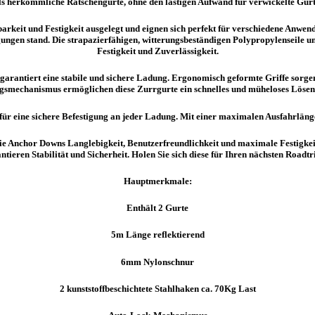
ls herkömmliche Ratschengurte, ohne den lästigen Aufwand für verwickelte Gurt
ltbarkeit und Festigkeit ausgelegt und eignen sich perfekt für verschiedene Anw
ungen stand. Die strapazierfähigen, witterungsbeständigen Polypropylenseile und
Festigkeit und Zuverlässigkeit.
garantiert eine stabile und sichere Ladung. Ergonomisch geformte Griffe sorg
gsmechanismus ermöglichen diese Zurrgurte ein schnelles und müheloses Lösen
für eine sichere Befestigung an jeder Ladung. Mit einer maximalen Ausfahrlänge
ie Anchor Downs Langlebigkeit, Benutzerfreundlichkeit und maximale Festigkeit
ntieren Stabilität und Sicherheit. Holen Sie sich diese für Ihren nächsten Roadtr
Hauptmerkmale:
Enthält 2 Gurte
5m Länge reflektierend
6mm Nylonschnur
2 kunststoffbeschichtete Stahlhaken ca. 70Kg Last