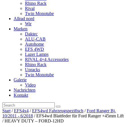
Rhino Rack
Rival
Twin Monotube
Allrad nord
Wir
Marken
Daktec
ALU-CAB
Autohome
EFS 4WD
Lazer Lamps
RIVAL 4×4 Accessories
Rhino Rack
Upracks
Twin Monotube
Galerie
Video
Nachrichten
Kontakt
Start
/
EFS4x4
/
EFS4wd Fahrzeugspezifisch
/
Ford Ranger Bj.
10/2011 - 6/2018
/ EFS4wd Blattfeder für Ford Ranger +45mm Lift
/ HEAVY DUTY – FORD-12HD