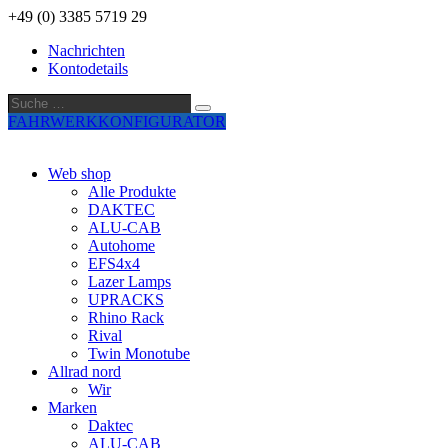
+49 (0) 3385 5719 29
Nachrichten
Kontodetails
Suche
Suche
…
FAHRWERKKONFIGURATOR
Web shop
Alle Produkte
DAKTEC
ALU-CAB
Autohome
EFS4x4
Lazer Lamps
UPRACKS
Rhino Rack
Rival
Twin Monotube
Allrad nord
Wir
Marken
Daktec
ALU-CAB