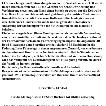
EFS-Forschungs- und Entwicklungsteam hier in Australien entwickelt wurde.
In den letzten Jahren hat EFS die Grenzen der Schockentwicklung und -
Verfeinerung erweitert, um Ihnen einen Schock zu geben, der die Kontrolle
über Ihren Allradantrieb erhöht und gleichzeitig die positive Traktion zur
Kontaktfläche beibehält. Diese neue Kolbenventiltechnologie reagiert
innerhalb einer Hundertstelsekunde und sorgt für die automatische
Anpassung der Stoßdämpfer “on the fly”, wodurch Sie die Kontrolle
behalten.
Einfacher ausgedrückt: Dieses Ventilsystem verzichtet auf die Verwendung
von extern einstellbaren Stoßdämpfern, da sich diese Technologie während
der Fahrt automatisch an die Fahrbedingungen anpasst. In langsamen Off-
Road-Situationen ohne Sturzflug ermöglicht der EFS-Stoßdämpfer die
Federung Ihres Fahrzeugs in einem enspannteren Zustand, was eine bessere
Artikulation und Kontrolle im Gelände ermöglicht. Und in Situationen mit
hoher Geschwindigkeit, z. B. bei Schotterstraßen und Wellen im Hinterland,
wird das Ventil mit der Geschwindigkeit der Flüssigkeit gestrafft, die durch
das Ventil im Inneren strömt
Der Schock gibt Ihnen zusätzliche Kontrolle und Sicherheit.
Das gesamte aktuelle Sortiment an EFS-Stoßdämpfern und -streben wurde
jetzt mit DMC-Technologie erweitert, um Ihnen bei Ihrem nächsten Allrad
Abenteuer ein.
Hersteller – EFS4wd
Für die Montage ist ein EFS4wd Buchsen Kit UK866 notwendig.