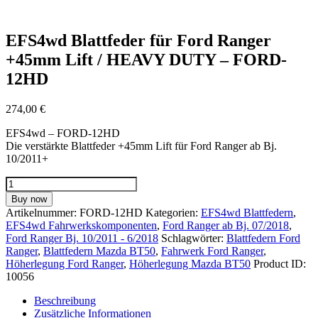
EFS4wd Blattfeder für Ford Ranger
+45mm Lift / HEAVY DUTY – FORD-
12HD
274,00
€
EFS4wd – FORD-12HD
Die verstärkte Blattfeder +45mm Lift für Ford Ranger ab Bj.
10/2011+
EFS4wd
Blattfeder
Buy now
für
Artikelnummer:
FORD-12HD
Kategorien:
EFS4wd Blattfedern
,
Ford
EFS4wd Fahrwerkskomponenten
,
Ford Ranger ab Bj. 07/2018
,
Ranger
Ford Ranger Bj. 10/2011 - 6/2018
Schlagwörter:
Blattfedern Ford
+45mm
Ranger
,
Blattfedern Mazda BT50
,
Fahrwerk Ford Ranger
,
Lift
Höherlegung Ford Ranger
,
Höherlegung Mazda BT50
Product ID:
/
10056
HEAVY
DUTY
Beschreibung
-
Zusätzliche Informationen