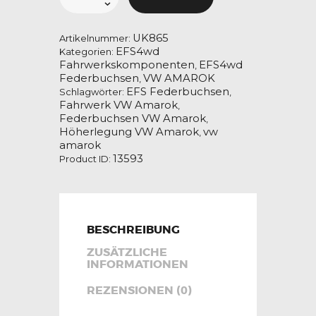
für
Volkswagen
Amarok,
Art.
UK865
UK865
Artikelnummer:
Menge
EFS4wd
Kategorien:
Fahrwerkskomponenten
EFS4wd
,
Federbuchsen
VW AMAROK
,
EFS Federbuchsen
Schlagwörter:
,
Fahrwerk VW Amarok
,
Federbuchsen VW Amarok
,
Höherlegung VW Amarok
vw
,
amarok
13593
Product ID:
BESCHREIBUNG
ZUSÄTZLICHE
INFORMATIONEN
REZENSIONEN (0)