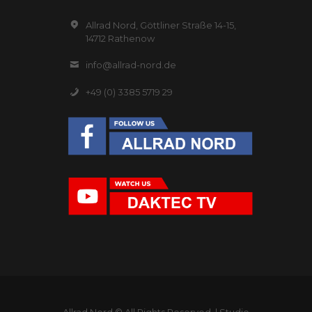
Allrad Nord, Göttliner Straße 14-15,
14712 Rathenow
info@allrad-nord.de
+49 (0) 3385 5719 29
Allrad Nord © All Rights Reserved. |
Studio