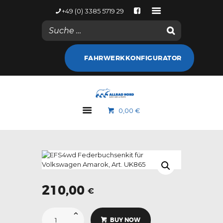
+49 (0) 3385 5719 29
NACHRICHTEN
FAHRWERKKONFIGURATOR
KONTODETAILS
WEB SHOP
ALLRAD NORD
0,00 €
MARKEN
GALERIE
NACHRICHTEN
KONTAKT
210,00
€
EFS4wd
Federbuchsenkit
BUY NOW