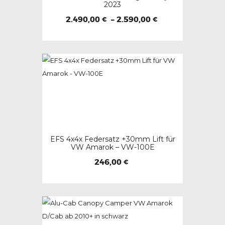
2023
Preisspanne:
2.490,00
–
2.590,00
€
€
2.490,00 €
Dieses
bis
2.590,00 €
Produkt
weist
mehrere
Varianten
auf.
Die
Optionen
EFS 4x4x Federsatz +30mm Lift für
können
VW Amarok – VW-100E
auf
246,00
€
der
Produktseite
gewählt
werden