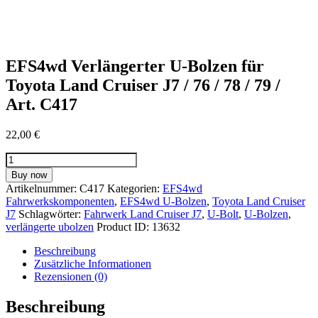
EFS4wd Verlängerter U-Bolzen für
Toyota Land Cruiser J7 / 76 / 78 / 79 /
Art. C417
22,00
€
EFS4wd
Verlängerter
Buy now
U-
Artikelnummer:
C417
Kategorien:
EFS4wd
Bolzen
Fahrwerkskomponenten
,
EFS4wd U-Bolzen
,
Toyota Land Cruiser
für
J7
Schlagwörter:
Fahrwerk Land Cruiser J7
,
U-Bolt
,
U-Bolzen
,
Toyota
verlängerte ubolzen
Product ID:
13632
Land
Cruiser
Beschreibung
J7
Zusätzliche Informationen
/
Rezensionen (0)
76
/
Beschreibung
78