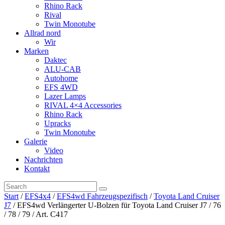
Rhino Rack
Rival
Twin Monotube
Allrad nord
Wir
Marken
Daktec
ALU-CAB
Autohome
EFS 4WD
Lazer Lamps
RIVAL 4×4 Accessories
Rhino Rack
Upracks
Twin Monotube
Galerie
Video
Nachrichten
Kontakt
Start
/
EFS4x4
/
EFS4wd Fahrzeugspezifisch
/
Toyota Land Cruiser
J7
/ EFS4wd Verlängerter U-Bolzen für Toyota Land Cruiser J7 / 76
/ 78 / 79 / Art. C417