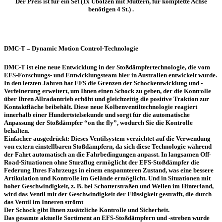
Der Preis ist für ein Set (1x Ubolzen mit Muttern, für komplette Achse
benötigen 4 St.) .
DMC-T – Dynamic Motion Control-Technologie
DMC-T ist eine neue Entwicklung in der Stoßdämpfertechnologie, die vom
EFS-Forschungs- und Entwicklungsteam hier in Australien entwickelt wurde.
In den letzten Jahren hat EFS die Grenzen der Schockentwicklung und -
Verfeinerung erweitert, um Ihnen einen Schock zu geben, der die Kontrolle
über Ihren Allradantrieb erhöht und gleichzeitig die positive Traktion zur
Kontaktfläche beibehält. Diese neue Kolbenventiltechnologie reagiert
innerhalb einer Hundertstelsekunde und sorgt für die automatische
Anpassung der Stoßdämpfer “on the fly”, wodurch Sie die Kontrolle
behalten.
Einfacher ausgedrückt: Dieses Ventilsystem verzichtet auf die Verwendung
von extern einstellbaren Stoßdämpfern, da sich diese Technologie während
der Fahrt automatisch an die Fahrbedingungen anpasst. In langsamen Off-
Road-Situationen ohne Sturzflug ermöglicht der EFS-Stoßdämpfer die
Federung Ihres Fahrzeugs in einem enspannteren Zustand, was eine bessere
Artikulation und Kontrolle im Gelände ermöglicht. Und in Situationen mit
hoher Geschwindigkeit, z. B. bei Schotterstraßen und Wellen im Hinterland,
wird das Ventil mit der Geschwindigkeit der Flüssigkeit gestrafft, die durch
das Ventil im Inneren strömt
Der Schock gibt Ihnen zusätzliche Kontrolle und Sicherheit.
Das gesamte aktuelle Sortiment an EFS-Stoßdämpfern und -streben wurde