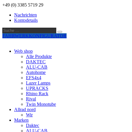
+49 (0) 3385 5719 29
Nachrichten
Kontodetails
Suche
Suche
…
FAHRWERKKONFIGURATOR
Web shop
Alle Produkte
DAKTEC
ALU-CAB
Autohome
EFS4x4
Lazer Lamps
UPRACKS
Rhino Rack
Rival
Twin Monotube
Allrad nord
Wir
Marken
Daktec
ALU-CAB