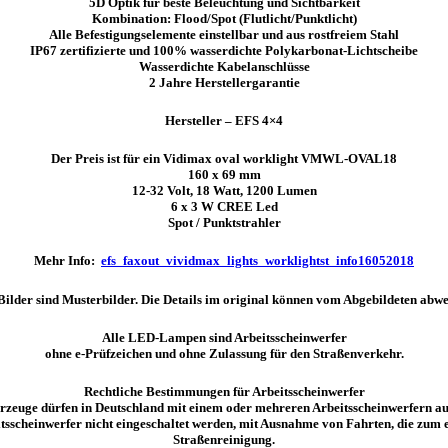
5D Optik für beste Beleuchtung und Sichtbarkeit
Kombination: Flood/Spot (Flutlicht/Punktlicht)
Alle Befestigungselemente einstellbar und aus rostfreiem Stahl
IP67 zertifizierte und 100% wasserdichte Polykarbonat-Lichtscheibe
Wasserdichte Kabelanschlüsse
2 Jahre Herstellergarantie
Hersteller – EFS 4×4
Der Preis ist für ein
Vidimax oval worklight VMWL-OVAL18
160 x 69 mm
12-32 Volt, 18 Watt, 1200 Lumen
6 x 3 W CREE Led
Spot / Punktstrahler
Mehr Info:
efs_faxout_vividmax_lights_worklightst_info16052018
e Bilder sind Musterbilder. Die Details im original können vom Abgebildeten abwe
Alle LED-Lampen sind Arbeitsscheinwerfer
ohne e-Prüfzeichen und ohne Zulassung für den Straßenverkehr.
Rechtliche Bestimmungen für Arbeitsscheinwerfer
zeuge dürfen in Deutschland mit einem oder mehreren Arbeitsscheinwerfern au
sscheinwerfer nicht eingeschaltet werden, mit Ausnahme von Fahrten, die zum 
Straßenreinigung.