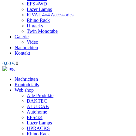
EFS 4WD
Lazer Lamps
RIVAL 4×4 Accessories
Rhino Rack
Upracks
Twin Monotube
Galerie
Video
Nachrichten
Kontakt
0,00 €
0
Nachrichten
Kontodetails
Web shop
Alle Produkte
DAKTEC
ALU-CAB
Autohome
EFS4x4
Lazer Lamps
UPRACKS
Rhino Rack