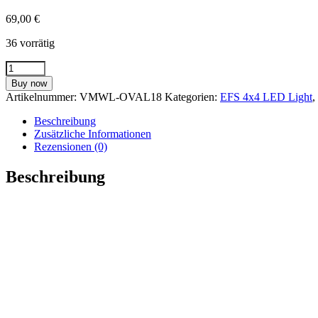
69,00
€
36 vorrätig
EFS4x4
LED
Buy now
Arbeitsscheinwerfer
Artikelnummer:
VMWL-OVAL18
Kategorien:
EFS 4x4 LED Light
,
-
18Watt/
Beschreibung
12
Zusätzliche Informationen
-
Rezensionen (0)
32V
Menge
Beschreibung