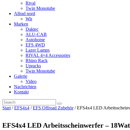
Rival
Twin Monotube
Allrad nord
Wir
Marken
Daktec
ALU-CAB
Autohome
EFS 4WD
Lazer Lamps
RIVAL 4×4 Accessories
Rhino Rack
Upracks
Twin Monotube
Galerie
Video
Nachrichten
Kontakt
Start
/
EFS4x4
/
EFS Offroad Zubehör
/ EFS4x4 LED Arbeitsscheinw
EFS4x4 LED Arbeitsscheinwerfer – 18Watt