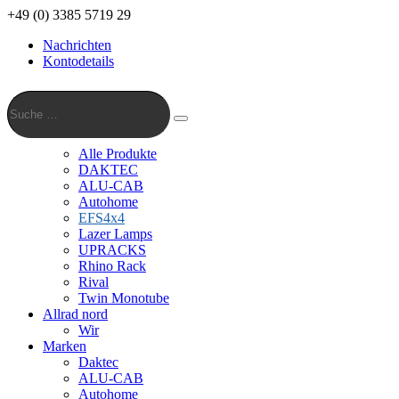
+49 (0) 3385 5719 29
Nachrichten
Kontodetails
Suche
…
Suche
Alle Produkte
DAKTEC
ALU-CAB
Autohome
EFS4x4
Lazer Lamps
UPRACKS
Rhino Rack
Rival
Twin Monotube
Allrad nord
Wir
Marken
Daktec
ALU-CAB
Autohome