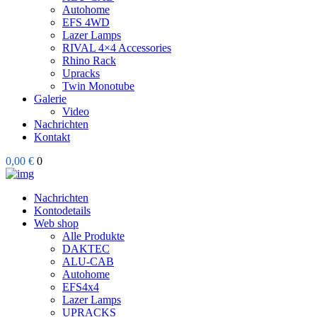
Autohome
EFS 4WD
Lazer Lamps
RIVAL 4×4 Accessories
Rhino Rack
Upracks
Twin Monotube
Galerie
Video
Nachrichten
Kontakt
0,00 €
0
Nachrichten
Kontodetails
Web shop
Alle Produkte
DAKTEC
ALU-CAB
Autohome
EFS4x4
Lazer Lamps
UPRACKS