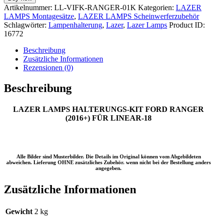
HALTERUNGS-
Artikelnummer:
LL-VIFK-RANGER-01K
Kategorien:
LAZER
KIT
LAMPS Montagesätze
,
LAZER LAMPS Scheinwerferzubehör
FORD
Schlagwörter:
Lampenhalterung
,
Lazer
,
Lazer Lamps
Product ID:
RANGER
16772
(2016+)
FÜR
Beschreibung
LINEAR-
Zusätzliche Informationen
18
Rezensionen (0)
Menge
Beschreibung
LAZER LAMPS HALTERUNGS-KIT FORD RANGER
(2016+) FÜR LINEAR-18
Alle Bilder sind Musterbilder. Die Details im Original können vom Abgebildeten
abweichen. Lieferung OHNE zusätzliches Zubehör. wenn nicht bei der Bestellung anders
angegeben.
Zusätzliche Informationen
Gewicht
2 kg