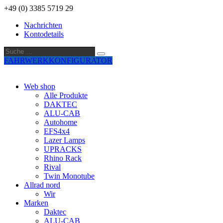
+49 (0) 3385 5719 29
Nachrichten
Kontodetails
Suche
Suche
…
FAHRWERKKONFIGURATOR
Web shop
Alle Produkte
DAKTEC
ALU-CAB
Autohome
EFS4x4
Lazer Lamps
UPRACKS
Rhino Rack
Rival
Twin Monotube
Allrad nord
Wir
Marken
Daktec
ALU-CAB