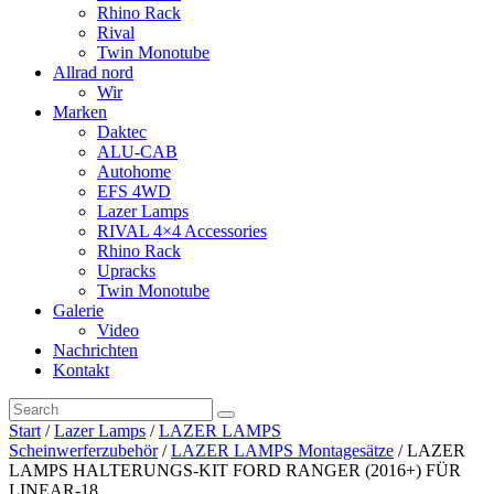
Rhino Rack
Rival
Twin Monotube
Allrad nord
Wir
Marken
Daktec
ALU-CAB
Autohome
EFS 4WD
Lazer Lamps
RIVAL 4×4 Accessories
Rhino Rack
Upracks
Twin Monotube
Galerie
Video
Nachrichten
Kontakt
Start
/
Lazer Lamps
/
LAZER LAMPS
Scheinwerferzubehör
/
LAZER LAMPS Montagesätze
/ LAZER
LAMPS HALTERUNGS-KIT FORD RANGER (2016+) FÜR
LINEAR-18