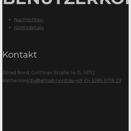
Nachrichten
Kontodetails
Kontakt
Allrad Nord, Göttliner Straße 14-15, 14712
Rathenow
info@allrad-nord.de
+49 (0) 3385 5719 29