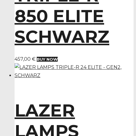
850 ELITE
SCHWARZ
457,00
€
BUY NOW
LAZER
LAMPS