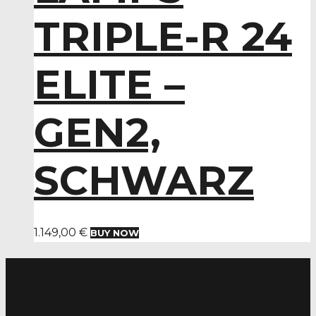
TRIPLE-R 24
ELITE –
GEN2,
SCHWARZ
1.149,00
€
BUY NOW