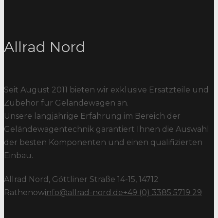
Allrad Nord
Seit August 2011 bieten wir exklusive Ersatzteile und
Zubehör für Geländewagen an.
Unsere langjährige Erfahrung im Bereich der
Geländewagentechnik garantiert Ihnen die Auswahl
der besten Komponenten und einen qualifizierten
Einbau.
Allrad Nord, Göttliner Straße 14-15, 14712
Rathenow
info@allrad-nord.de
+49 (0) 3385 5719 29