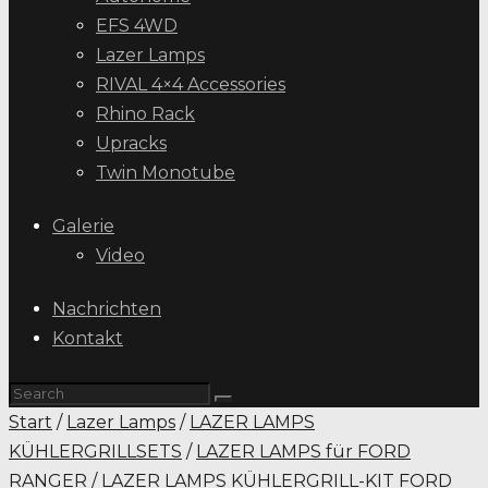
EFS 4WD
Lazer Lamps
RIVAL 4×4 Accessories
Rhino Rack
Upracks
Twin Monotube
Galerie
Video
Nachrichten
Kontakt
Start
/
Lazer Lamps
/
LAZER LAMPS
KÜHLERGRILLSETS
/
LAZER LAMPS für FORD
RANGER
/ LAZER LAMPS KÜHLERGRILL-KIT FORD