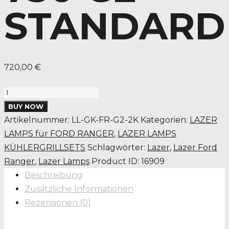
STANDARD
720,00
€
LAZER
LAMPS
BUY NOW
KÜHLERGRILL-
Artikelnummer:
LL-GK-FR-G2-2K
Kategorien:
LAZER
KIT
LAMPS für FORD RANGER
,
LAZER LAMPS
FORD
KÜHLERGRILLSETS
Schlagwörter:
Lazer
,
Lazer Ford
RANGER
Ranger
,
Lazer Lamps
Product ID:
16909
(2019+)
Beschreibung
INKL.
Zusätzliche Informationen
2X
Rezensionen (0)
TRIPLE-