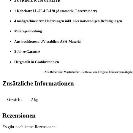
2 x TRIPLE-R 750 G2 ELITE
1 Kabelsatz LL-2L-LP-120 (Automatik, Lötverbinder)
4 maßgeschneiderte Halterungen inkl. aller notwendigen Befestigungen
Montageanleitung
Aus hochfestem, UV-stabilem ASA-Material
5 Jahre Garantie
Hergestellt in Großbritannien
Alle Bilder sind Musterbilder. Die Details im Original können vom Abgebi
Zusätzliche Informationen
Gewicht
2 kg
Rezensionen
Es gibt noch keine Rezensionen.