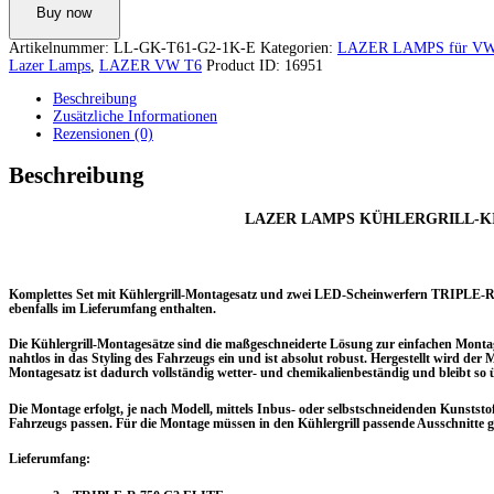
KÜHLERGRILL-
Buy now
KIT
VW
Artikelnummer:
LL-GK-T61-G2-1K-E
Kategorien:
LAZER LAMPS für VW 
T6.1
Lazer Lamps
,
LAZER VW T6
Product ID:
16951
(2019+)
INKL.
Beschreibung
2X
Zusätzliche Informationen
TRIPLE-
Rezensionen (0)
R
750
Beschreibung
G2
ELITE
Menge
LAZER LAMPS KÜHLERGRILL-KIT V
Komplettes Set mit Kühlergrill-Montagesatz und zwei LED-Scheinwerfern TRIPLE-R 
ebenfalls im Lieferumfang enthalten.
Die Kühlergrill-Montagesätze sind die maßgeschneiderte Lösung zur einfachen Monta
nahtlos in das Styling des Fahrzeugs ein und ist absolut robust. Hergestellt wird der 
Montagesatz ist dadurch vollständig wetter- und chemikalienbeständig und bleibt so
Die Montage erfolgt, je nach Modell, mittels Inbus- oder selbstschneidenden Kunststo
Fahrzeugs passen. Für die Montage müssen in den Kühlergrill passende Ausschnitte 
Lieferumfang: