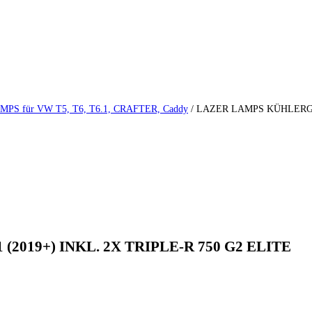
PS für VW T5, T6, T6.1, CRAFTER, Caddy
/ LAZER LAMPS KÜHLERG
2019+) INKL. 2X TRIPLE-R 750 G2 ELITE