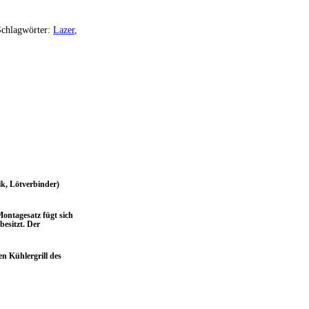
Schlagwörter:
Lazer
,
k, Lötverbinder)
ontagesatz fügt sich
besitzt. Der
en Kühlergrill des