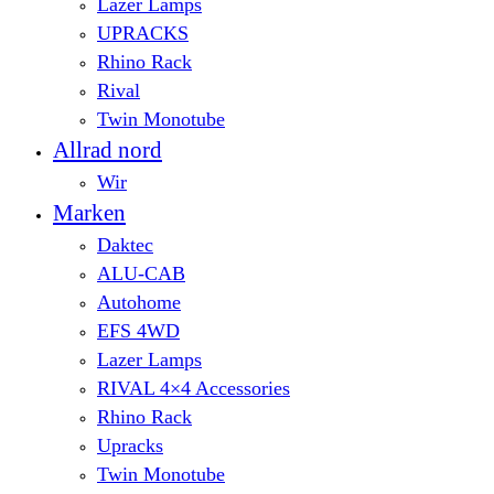
Lazer Lamps
UPRACKS
Rhino Rack
Rival
Twin Monotube
Allrad nord
Wir
Marken
Daktec
ALU-CAB
Autohome
EFS 4WD
Lazer Lamps
RIVAL 4×4 Accessories
Rhino Rack
Upracks
Twin Monotube