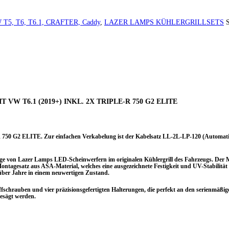
T5, T6, T6.1, CRAFTER, Caddy
,
LAZER LAMPS KÜHLERGRILLSETS
W T6.1 (2019+) INKL. 2X TRIPLE-R 750 G2 ELITE
750 G2 ELITE. Zur einfachen Verkabelung ist der Kabelsatz LL-2L-LP-120 (Automati
ge von Lazer Lamps LED-Scheinwerfern im originalen Kühlergrill des Fahrzeugs. Der M
Montagesatz aus ASA-Material, welches eine ausgezeichnete Festigkeit und UV-Stabilität 
 über Jahre in einem neuwertigen Zustand.
ffschrauben und vier präzisionsgefertigten Halterungen, die perfekt an den serienmäßig
gesägt werden.