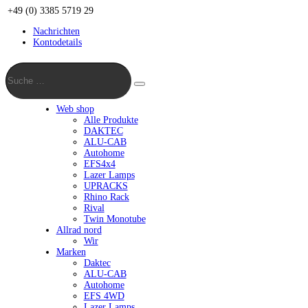
+49 (0) 3385 5719 29
Nachrichten
Kontodetails
Suche
…
Suche
Web shop
Alle Produkte
DAKTEC
ALU-CAB
Autohome
EFS4x4
Lazer Lamps
UPRACKS
Rhino Rack
Rival
Twin Monotube
Allrad nord
Wir
Marken
Daktec
ALU-CAB
Autohome
EFS 4WD
Lazer Lamps