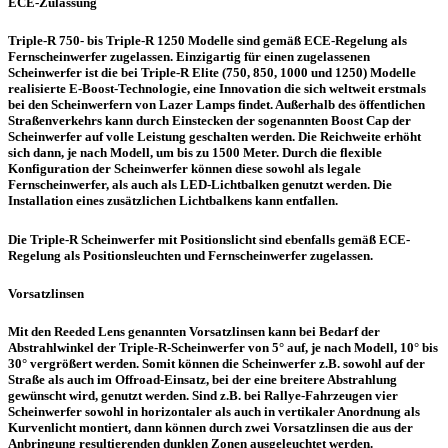
ECE-Zulassung
Triple-R 750- bis Triple-R 1250 Modelle sind gemäß ECE-Regelung als
Fernscheinwerfer zugelassen. Einzigartig für einen zugelassenen
Scheinwerfer ist die bei Triple-R Elite (750, 850, 1000 und 1250) Modelle
realisierte E-Boost-Technologie, eine Innovation die sich weltweit erstmals
bei den Scheinwerfern von Lazer Lamps findet. Außerhalb des öffentlichen
Straßenverkehrs kann durch Einstecken der sogenannten Boost Cap der
Scheinwerfer auf volle Leistung geschalten werden. Die Reichweite erhöht
sich dann, je nach Modell, um bis zu 1500 Meter. Durch die flexible
Konfiguration der Scheinwerfer können diese sowohl als legale
Fernscheinwerfer, als auch als LED-Lichtbalken genutzt werden. Die
Installation eines zusätzlichen Lichtbalkens kann entfallen.
Die Triple-R Scheinwerfer mit Positionslicht sind ebenfalls gemäß ECE-
Regelung als Positionsleuchten und Fernscheinwerfer zugelassen.
Vorsatzlinsen
Mit den Reeded Lens genannten Vorsatzlinsen kann bei Bedarf der
Abstrahlwinkel der Triple-R-Scheinwerfer von 5° auf, je nach Modell, 10° bis
30° vergrößert werden. Somit können die Scheinwerfer z.B. sowohl auf der
Straße als auch im Offroad-Einsatz, bei der eine breitere Abstrahlung
gewünscht wird, genutzt werden. Sind z.B. bei Rallye-Fahrzeugen vier
Scheinwerfer sowohl in horizontaler als auch in vertikaler Anordnung als
Kurvenlicht montiert, dann können durch zwei Vorsatzlinsen die aus der
Anbringung resultierenden dunklen Zonen ausgeleuchtet werden.