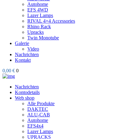
Autohome
EFS 4WD
Lazer Lamps
RIVAL 4×4 Accessories
Rhino Rack
Upracks
Twin Monotube
Galerie
Video
Nachrichten
Kontakt
0,00 €
0
Nachrichten
Kontodetails
Web shop
Alle Produkte
DAKTEC
ALU-CAB
Autohome
EFS4x4
Lazer Lamps
UPRACKS