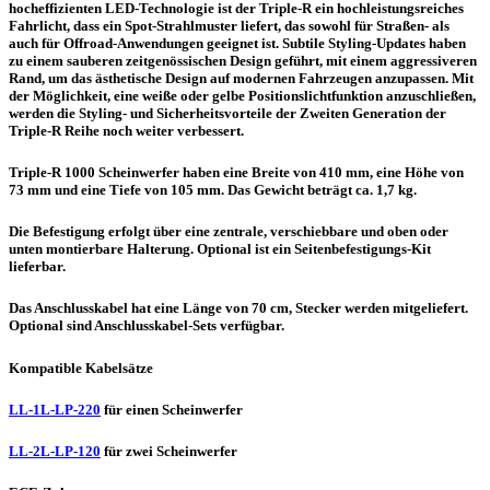
hocheffizienten LED-Technologie ist der Triple-R ein hochleistungsreiches
Fahrlicht, dass ein Spot-Strahlmuster liefert, das sowohl für Straßen- als
auch für Offroad-Anwendungen geeignet ist. Subtile Styling-Updates haben
zu einem sauberen zeitgenössischen Design geführt, mit einem aggressiveren
Rand, um das ästhetische Design auf modernen Fahrzeugen anzupassen. Mit
der Möglichkeit, eine weiße oder gelbe Positionslichtfunktion anzuschließen,
werden die Styling- und Sicherheitsvorteile der Zweiten Generation der
Triple-R Reihe noch weiter verbessert.
Triple-R 1000 Scheinwerfer haben eine Breite von 410 mm, eine Höhe von
73 mm und eine Tiefe von 105 mm. Das Gewicht beträgt ca. 1,7 kg.
Die Befestigung erfolgt über eine zentrale, verschiebbare und oben oder
unten montierbare Halterung. Optional ist ein Seitenbefestigungs-Kit
lieferbar.
Das Anschlusskabel hat eine Länge von 70 cm, Stecker werden mitgeliefert.
Optional sind Anschlusskabel-Sets verfügbar.
Kompatible Kabelsätze
LL-1L-LP-220
für einen Scheinwerfer
LL-2L-LP-120
für zwei Scheinwerfer