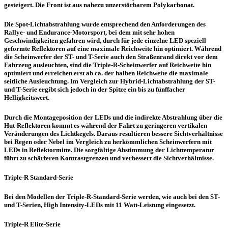
gesteigert. Die Front ist aus nahezu unzerstörbarem Polykarbonat.
Die Spot-Lichtabstrahlung wurde entsprechend den Anforderungen des
Rallye- und Endurance-Motorsport, bei dem mit sehr hohen
Geschwindigkeiten gefahren wird, durch für jede einzelne LED speziell
geformte Reflektoren auf eine maximale Reichweite hin optimiert. Während
die Scheinwerfer der ST- und T-Serie auch den Straßenrand direkt vor dem
Fahrzeug ausleuchten, sind die Triple-R-Scheinwerfer auf Reichweite hin
optimiert und erreichen erst ab ca. der halben Reichweite die maximale
seitliche Ausleuchtung. Im Vergleich zur Hybrid-Lichtabstrahlung der ST-
und T-Serie ergibt sich jedoch in der Spitze ein bis zu fünffacher
Helligkeitswert.
Durch die Montageposition der LEDs und die indirekte Abstrahlung über die
Hut-Reflektoren kommt es während der Fahrt zu geringeren vertikalen
Veränderungen des Lichtkegels. Daraus resultieren bessere Sichtverhältnisse
bei Regen oder Nebel im Vergleich zu herkömmlichen Scheinwerfern mit
LEDs in Reflektormitte. Die sorgfältige Abstimmung der Lichttemperatur
führt zu schärferen Kontrastgrenzen und verbessert die Sichtverhältnisse.
Triple-R Standard-Serie
Bei den Modellen der Triple-R-Standard-Serie werden, wie auch bei den ST-
und T-Serien, High Intensity-LEDs mit 11 Watt-Leistung eingesetzt.
Triple-R Elite-Serie