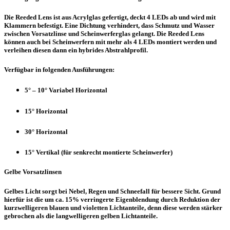
Die Reeded Lens ist aus Acrylglas gefertigt, deckt 4 LEDs ab und wird mit
Klammern befestigt. Eine Dichtung verhindert, dass Schmutz und Wasser
zwischen Vorsatzlinse und Scheinwerferglas gelangt. Die Reeded Lens
können auch bei Scheinwerfern mit mehr als 4 LEDs montiert werden und
verleihen diesen dann ein hybrides Abstrahlprofil.
Verfügbar in folgenden Ausführungen:
5° – 10° Variabel Horizontal
15° Horizontal
30° Horizontal
15° Vertikal (für senkrecht montierte Scheinwerfer)
Gelbe Vorsatzlinsen
Gelbes Licht sorgt bei Nebel, Regen und Schneefall für bessere Sicht. Grund
hierfür ist die um ca. 15% verringerte Eigenblendung durch Reduktion der
kurzwelligeren blauen und violetten Lichtanteile, denn diese werden stärker
gebrochen als die langwelligeren gelben Lichtanteile.