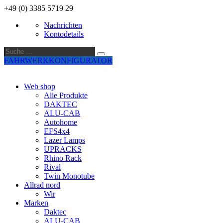
+49 (0) 3385 5719 29
Nachrichten
Kontodetails
Suche
Suche
…
FAHRWERKKONFIGURATOR
Web shop
Alle Produkte
DAKTEC
ALU-CAB
Autohome
EFS4x4
Lazer Lamps
UPRACKS
Rhino Rack
Rival
Twin Monotube
Allrad nord
Wir
Marken
Daktec
ALU-CAB