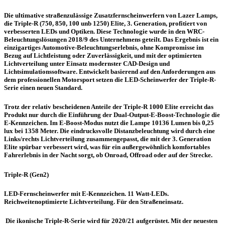
Die ultimative straßenzulässige Zusatzfernscheinwerfern von Lazer Lamps,
die Triple-R (750, 850, 100 unb 1250) Elite, 3. Generation, profitiert von
verbesserten LEDs und Optiken. Diese Technologie wurde in den WRC-
Beleuchtungslösungen 2018/9 des Unternehmens geteilt. Das Ergebnis ist ein
einzigartiges Automotive-Beleuchtungserlebnis, ohne Kompromisse im
Bezug auf Lichtleistung oder Zuverlässigkeit, und mit der optimierten
Lichtverteilung unter Einsatz modernster CAD-Design und
Lichtsimulationssoftware. Entwickelt basierend auf den Anforderungen aus
dem professionellen Motorsport setzen die LED-Scheinwerfer der Triple-R-
Serie einen neuen Standard.
Trotz der relativ bescheidenen Anteile der Triple-R 1000 Elite erreicht das
Produkt nur durch die Einführung der Dual-Output-E-Boost-Technologie die
E-Kennzeichen. Im E-Boost-Modus nutzt die Lampe 10136 Lumen bis 0,25
lux bei 1358 Meter. Die eindrucksvolle Distanzbeleuchtung wird durch eine
Links/rechts Lichtverteilung zusammengepasst, die mit der 3. Generation
Elite spürbar verbessert wird, was für ein außergewöhnlich komfortables
Fahrerlebnis in der Nacht sorgt, ob Onroad, Offroad oder auf der Strecke.
Triple-R (Gen2)
LED-Fernscheinwerfer mit E-Kennzeichen. 11 Watt-LEDs.
Reichweitenoptimierte Lichtverteilung. Für den Straßeneinsatz.
Die ikonische Triple-R-Serie wird für 2020/21 aufgerüstet. Mit der neuesten