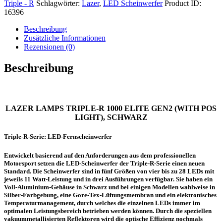
Triple - R
Schlagwörter:
Lazer
,
LED Scheinwerfer
Product ID:
1000
16396
-
GEN2
Beschreibung
(WITH
Zusätzliche Informationen
POS
Rezensionen (0)
LIGHT),
SCHWARZ
Beschreibung
Menge
LAZER LAMPS TRIPLE-R 1000 ELITE GEN2 (WITH POS
LIGHT), SCHWARZ
Triple-R-Serie: LED-Fernscheinwerfer
Entwickelt basierend auf den Anforderungen aus dem professionellen
Motorsport setzen die LED-Scheinwerfer der Triple-R-Serie einen neuen
Standard. Die Scheinwerfer sind in fünf Größen von vier bis zu 28 LEDs mit
jeweils 11 Watt-Leistung und in drei Ausführungen verfügbar. Sie haben ein
Voll-Aluminium-Gehäuse in Schwarz und bei einigen Modellen wahlweise in
Silber-Farbgebung, eine Gore-Tex-Lüftungsmembran und ein elektronisches
Temperaturmanagement, durch welches die einzelnen LEDs immer im
optimalen Leistungsbereich betrieben werden können. Durch die speziellen
vakuummetallisierten Reflektoren wird die optische Effizienz nochmals