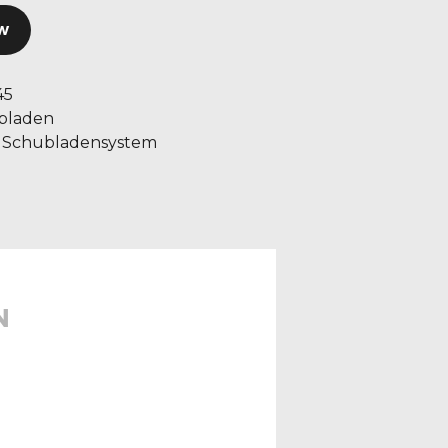
W
45
bladen
Schubladensystem
,
N