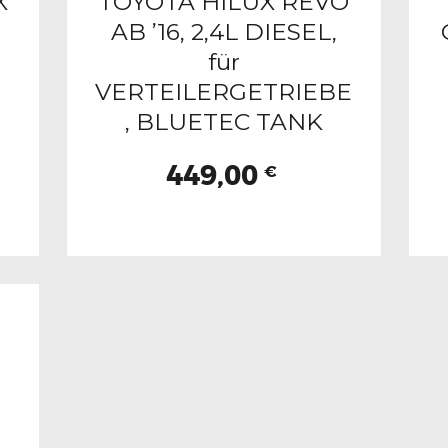
X
TOYOTA HILUX REVO
AB ’16, 2,4L DIESEL,
für
VERTEILERGETRIEBE
, BLUETEC TANK
449,00
€