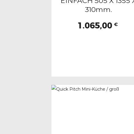
EINFACH 505 X 1355 
310mm.
1.065,00
€