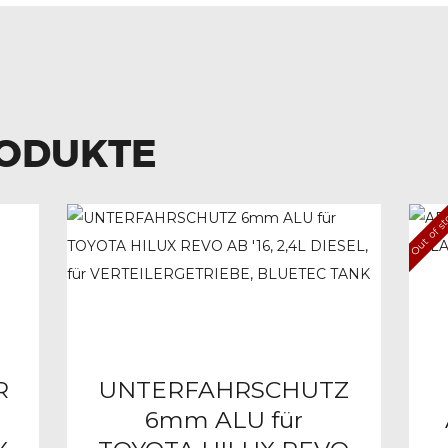
RODUKTE
Out of s
R
UNTERFAHRSCHUTZ
6mm ALU für