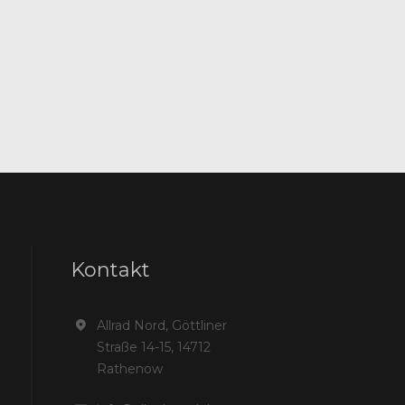
Kontakt
Allrad Nord, Göttliner
Straße 14-15, 14712
Rathenow