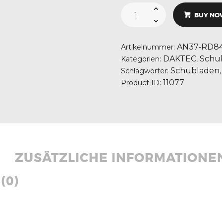
OUTBACK
MODULAR
BUY NO
SCHUBLADE,
EINFACH
535
X
AN37-RD8
Artikelnummer:
845
X
DAKTEC
Schu
Kategorien:
,
280mm
Menge
Schubladen
Schlagwörter:
11077
Product ID:
ZUSÄTZLICHE INFORMATIONE
(0)