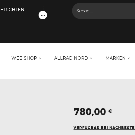
NACHRICHTEN
HRICHTEN
KONTODETAILS
WEB SHOP
ALLRAD NORD
MARKEN
WEB SHOP
ALLRAD NORD
MARKEN
GALERIE
NACHRICHTEN
KONTAKT
780,00
€
VERFÜGBAR BEI NACHBEST