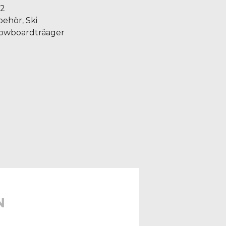
72
behör
Ski
,
owboardträager
N