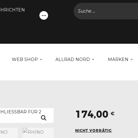
NACHRICHTEN
HRICHTEN
KONTODETAILS
WEB SHOP
ALLRAD NORD
MARKEN
WEB SHOP
ALLRAD NORD
MARKEN
GALERIE
NACHRICHTEN
KONTAKT
174,00
€
NICHT VORRÄTIG