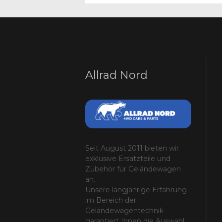
Allrad Nord
Seit August 2011 bieten wir
exklusive Ersatzteile und
Zubehör für Geländewagen
an.
Unsere langjährige Erfahrung
im Bereich der
Geländewagentechnik
garantiert Ihnen die Auswahl