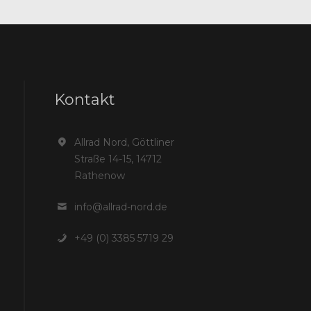
Kontakt
Allrad Nord, Göttliner
Straße 14-15, 14712
Rathenow
info@allrad-nord.de
+49 (0) 3385 5719 29