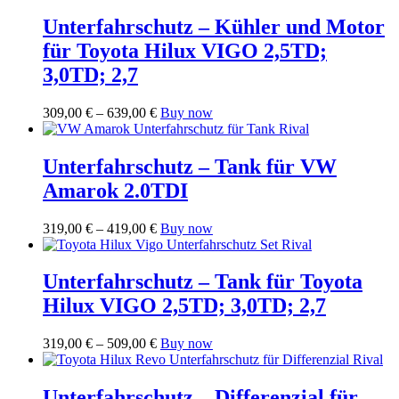
Unterfahrschutz – Kühler und Motor
für Toyota Hilux VIGO 2,5TD;
3,0TD; 2,7
Preisspanne:
Dieses
309,00
€
–
639,00
€
Buy now
309,00 €
Produkt
bis
weist
639,00 €
mehrere
Unterfahrschutz – Tank für VW
Varianten
Amarok 2.0TDI
auf.
Die
Optionen
Preisspanne:
Dieses
319,00
€
–
419,00
€
Buy now
können
319,00 €
Produkt
auf
bis
weist
der
419,00 €
mehrere
Unterfahrschutz – Tank für Toyota
Produktseite
Varianten
Hilux VIGO 2,5TD; 3,0TD; 2,7
gewählt
auf.
werden
Die
Optionen
Preisspanne:
Dieses
319,00
€
–
509,00
€
Buy now
können
319,00 €
Produkt
auf
bis
weist
der
509,00 €
mehrere
Unterfahrschutz – Differenzial für