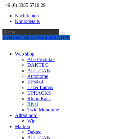
+49 (0) 3385 5719 29
Nachrichten
Kontodetails
Suche
Suche
…
FAHRWERKKONFIGURATOR
Web shop
Alle Produkte
DAKTEC
ALU-CAB
Autohome
EFS4x4
Lazer Lamps
UPRACKS
Rhino Rack
Rival
Twin Monotube
Allrad nord
Wir
Marken
Daktec
ALU-CAB