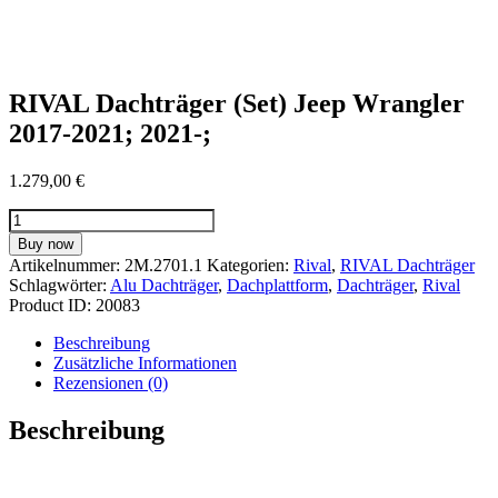
RIVAL Dachträger (Set) Jeep Wrangler
2017-2021; 2021-;
1.279,00
€
RIVAL
Dachträger
Buy now
(Set)
Artikelnummer:
2M.2701.1
Kategorien:
Rival
,
RIVAL Dachträger
Jeep
Schlagwörter:
Alu Dachträger
,
Dachplattform
,
Dachträger
,
Rival
Wrangler
Product ID:
20083
2017-
2021;
Beschreibung
2021-;
Zusätzliche Informationen
Menge
Rezensionen (0)
Beschreibung