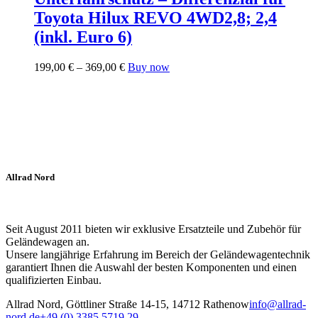
Produktseite
Varianten
Toyota Hilux REVO 4WD2,8; 2,4
gewählt
auf.
werden
Die
(inkl. Euro 6)
Optionen
können
Preisspanne:
Dieses
199,00
€
–
369,00
€
Buy now
auf
199,00 €
Produkt
der
bis
weist
Produktseite
369,00 €
mehrere
gewählt
Varianten
werden
auf.
Die
Optionen
können
Allrad Nord
auf
der
Produktseite
gewählt
Seit August 2011 bieten wir exklusive Ersatzteile und Zubehör für
werden
Geländewagen an.
Unsere langjährige Erfahrung im Bereich der Geländewagentechnik
garantiert Ihnen die Auswahl der besten Komponenten und einen
qualifizierten Einbau.
Allrad Nord, Göttliner Straße 14-15, 14712 Rathenow
info@allrad-
nord.de
+49 (0) 3385 5719 29