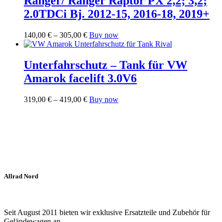
Ranger/ Ranger Raptor PX 2,2; 3,2;
2.0TDCi Bj. 2012-15, 2016-18, 2019+
Preisspanne:
Dieses
140,00
€
–
305,00
€
Buy now
140,00 €
Produkt
bis
weist
305,00 €
mehrere
Unterfahrschutz – Tank für VW
Varianten
Amarok facelift 3.0V6
auf.
Die
Optionen
Preisspanne:
Dieses
319,00
€
–
419,00
€
Buy now
können
319,00 €
Produkt
auf
bis
weist
der
419,00 €
mehrere
Produktseite
Varianten
gewählt
auf.
werden
Die
Optionen
können
Allrad Nord
auf
der
Produktseite
gewählt
Seit August 2011 bieten wir exklusive Ersatzteile und Zubehör für
werden
Geländewagen an.