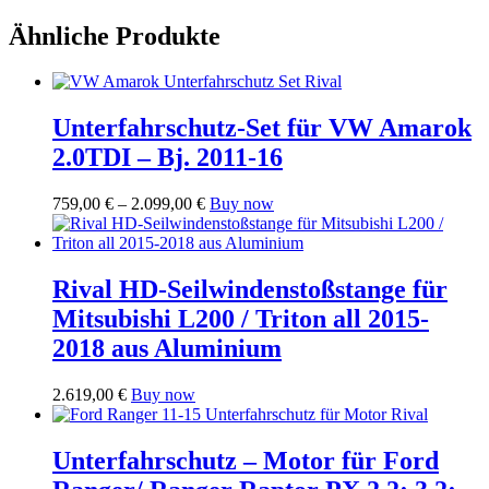
Ähnliche Produkte
Unterfahrschutz-Set für VW Amarok
2.0TDI – Bj. 2011-16
Preisspanne:
Dieses
759,00
€
–
2.099,00
€
Buy now
759,00 €
Produkt
bis
weist
2.099,00 €
mehrere
Varianten
Rival HD-Seilwindenstoßstange für
auf.
Mitsubishi L200 / Triton all 2015-
Die
Optionen
2018 aus Aluminium
können
auf
2.619,00
€
Buy now
der
Produktseite
gewählt
Unterfahrschutz – Motor für Ford
werden