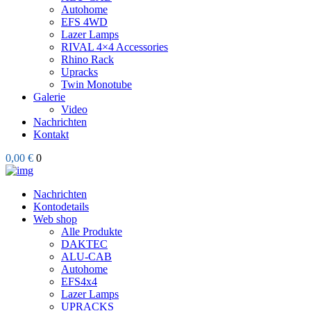
Autohome
EFS 4WD
Lazer Lamps
RIVAL 4×4 Accessories
Rhino Rack
Upracks
Twin Monotube
Galerie
Video
Nachrichten
Kontakt
0,00 €
0
Nachrichten
Kontodetails
Web shop
Alle Produkte
DAKTEC
ALU-CAB
Autohome
EFS4x4
Lazer Lamps
UPRACKS