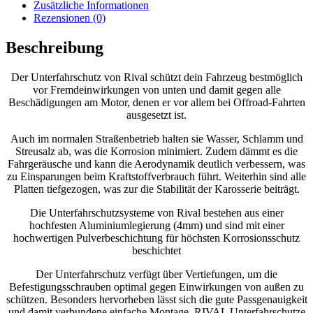
Shogun
Zusätzliche Informationen
IV
Rezensionen (0)
3,0;
3,2;
Beschreibung
3,8
(3-/5-
Der Unterfahrschutz von Rival schützt dein Fahrzeug bestmöglich
Türer)
vor Fremdeinwirkungen von unten und damit gegen alle
Menge
Beschädigungen am Motor, denen er vor allem bei Offroad-Fahrten
ausgesetzt ist.
Auch im normalen Straßenbetrieb halten sie Wasser, Schlamm und
Streusalz ab, was die Korrosion minimiert. Zudem dämmt es die
Fahrgeräusche und kann die Aerodynamik deutlich verbessern, was
zu Einsparungen beim Kraftstoffverbrauch führt. Weiterhin sind alle
Platten tiefgezogen, was zur die Stabilität der Karosserie beiträgt.
Die Unterfahrschutzsysteme von Rival bestehen aus einer
hochfesten Aluminiumlegierung (4mm) und sind mit einer
hochwertigen Pulverbeschichtung für höchsten Korrosionsschutz
beschichtet
Der Unterfahrschutz verfügt über Vertiefungen, um die
Befestigungsschrauben optimal gegen Einwirkungen von außen zu
schützen. Besonders hervorheben lässt sich die gute Passgenauigkeit
und damit verbundene einfache Montage. RIVAL Unterfahrschutze