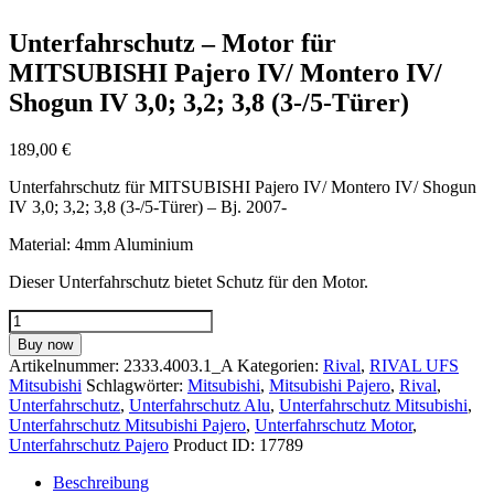
Unterfahrschutz – Motor für
MITSUBISHI Pajero IV/ Montero IV/
Shogun IV 3,0; 3,2; 3,8 (3-/5-Türer)
189,00
€
Unterfahrschutz für MITSUBISHI Pajero IV/ Montero IV/ Shogun
IV 3,0; 3,2; 3,8 (3-/5-Türer) – Bj. 2007-
Material: 4mm Aluminium
Dieser Unterfahrschutz bietet Schutz für den Motor.
Unterfahrschutz
-
Buy now
Motor
Artikelnummer:
2333.4003.1_A
Kategorien:
Rival
,
RIVAL UFS
für
Mitsubishi
Schlagwörter:
Mitsubishi
,
Mitsubishi Pajero
,
Rival
,
MITSUBISHI
Unterfahrschutz
,
Unterfahrschutz Alu
,
Unterfahrschutz Mitsubishi
,
Pajero
Unterfahrschutz Mitsubishi Pajero
,
Unterfahrschutz Motor
,
IV/
Unterfahrschutz Pajero
Product ID:
17789
Montero
IV/
Beschreibung