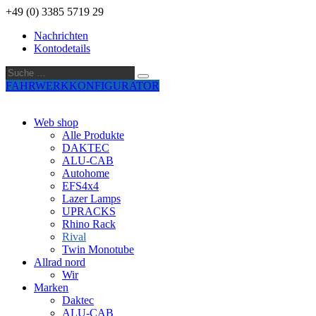
+49 (0) 3385 5719 29
Nachrichten
Kontodetails
Suche
Suche
…
FAHRWERKKONFIGURATOR
Web shop
Alle Produkte
DAKTEC
ALU-CAB
Autohome
EFS4x4
Lazer Lamps
UPRACKS
Rhino Rack
Rival
Twin Monotube
Allrad nord
Wir
Marken
Daktec
ALU-CAB