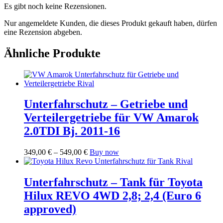
Es gibt noch keine Rezensionen.
Nur angemeldete Kunden, die dieses Produkt gekauft haben, dürfen
eine Rezension abgeben.
Ähnliche Produkte
Unterfahrschutz – Getriebe und
Verteilergetriebe für VW Amarok
2.0TDI Bj. 2011-16
Preisspanne:
Dieses
349,00
€
–
549,00
€
Buy now
349,00 €
Produkt
bis
weist
549,00 €
mehrere
Unterfahrschutz – Tank für Toyota
Varianten
Hilux REVO 4WD 2,8; 2,4 (Euro 6
auf.
Die
approved)
Optionen