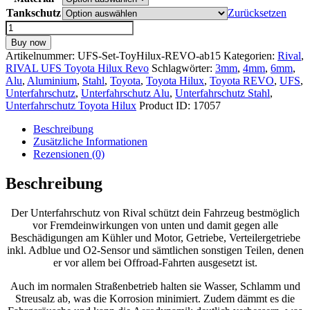
Tankschutz
Zurücksetzen
Unterfahrschutz-
Set
Buy now
für
Artikelnummer:
UFS-Set-ToyHilux-REVO-ab15
Kategorien:
Rival
,
Toyota
RIVAL UFS Toyota Hilux Revo
Schlagwörter:
3mm
,
4mm
,
6mm
,
Hilux
Alu
,
Aluminium
,
Stahl
,
Toyota
,
Toyota Hilux
,
Toyota REVO
,
UFS
,
REVO
Unterfahrschutz
,
Unterfahrschutz Alu
,
Unterfahrschutz Stahl
,
4WD2,8;
Unterfahrschutz Toyota Hilux
Product ID:
17057
2,4
(inkl.
Beschreibung
Euro6)
Zusätzliche Informationen
Menge
Rezensionen (0)
Beschreibung
Der Unterfahrschutz von Rival schützt dein Fahrzeug bestmöglich
vor Fremdeinwirkungen von unten und damit gegen alle
Beschädigungen am Kühler und Motor, Getriebe, Verteilergetriebe
inkl. Adblue und O2-Sensor und sämtlichen sonstigen Teilen, denen
er vor allem bei Offroad-Fahrten ausgesetzt ist.
Auch im normalen Straßenbetrieb halten sie Wasser, Schlamm und
Streusalz ab, was die Korrosion minimiert. Zudem dämmt es die