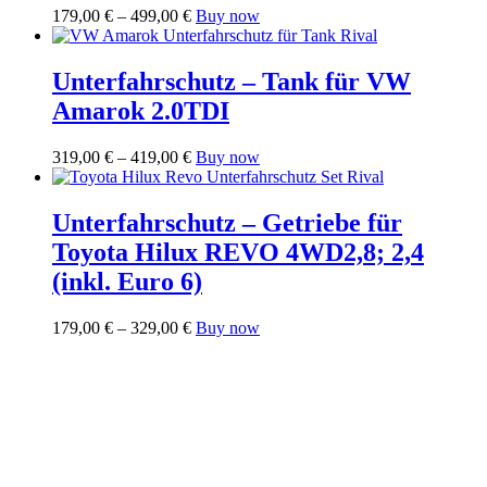
können
Preisspanne:
Dieses
179,00
€
–
499,00
€
Buy now
auf
179,00 €
Produkt
der
bis
weist
Produktseite
499,00 €
mehrere
Unterfahrschutz – Tank für VW
gewählt
Varianten
werden
Amarok 2.0TDI
auf.
Die
Optionen
Preisspanne:
Dieses
319,00
€
–
419,00
€
Buy now
können
319,00 €
Produkt
auf
bis
weist
der
419,00 €
mehrere
Unterfahrschutz – Getriebe für
Produktseite
Varianten
Toyota Hilux REVO 4WD2,8; 2,4
gewählt
auf.
werden
Die
(inkl. Euro 6)
Optionen
können
Preisspanne:
Dieses
179,00
€
–
329,00
€
Buy now
auf
179,00 €
Produkt
der
bis
weist
Produktseite
329,00 €
mehrere
gewählt
Varianten
werden
auf.
Die
Optionen
können