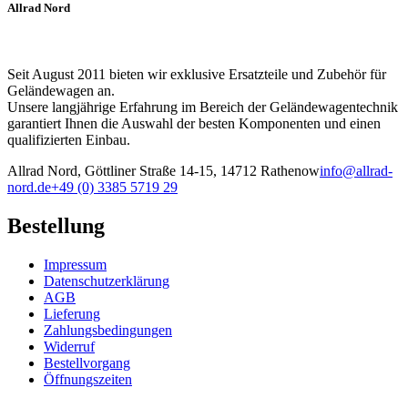
Allrad Nord
auf
der
Produktseite
gewählt
Seit August 2011 bieten wir exklusive Ersatzteile und Zubehör für
werden
Geländewagen an.
Unsere langjährige Erfahrung im Bereich der Geländewagentechnik
garantiert Ihnen die Auswahl der besten Komponenten und einen
qualifizierten Einbau.
Allrad Nord, Göttliner Straße 14-15, 14712 Rathenow
info@allrad-
nord.de
+49 (0) 3385 5719 29
Bestellung
Impressum
Datenschutzerklärung
AGB
Lieferung
Zahlungsbedingungen
Widerruf
Bestellvorgang
Öffnungszeiten