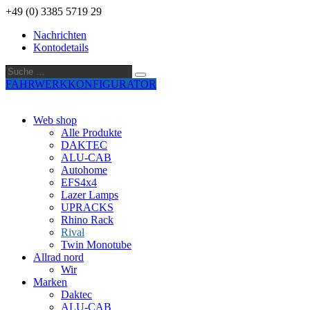
+49 (0) 3385 5719 29
Nachrichten
Kontodetails
Suche
Suche
…
FAHRWERKKONFIGURATOR
Web shop
Alle Produkte
DAKTEC
ALU-CAB
Autohome
EFS4x4
Lazer Lamps
UPRACKS
Rhino Rack
Rival
Twin Monotube
Allrad nord
Wir
Marken
Daktec
ALU-CAB