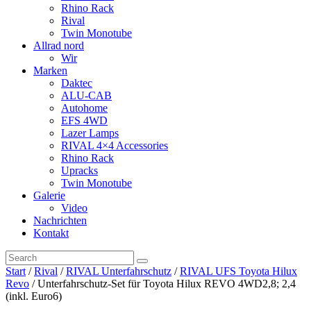
Rhino Rack
Rival
Twin Monotube
Allrad nord
Wir
Marken
Daktec
ALU-CAB
Autohome
EFS 4WD
Lazer Lamps
RIVAL 4×4 Accessories
Rhino Rack
Upracks
Twin Monotube
Galerie
Video
Nachrichten
Kontakt
Start
/
Rival
/
RIVAL Unterfahrschutz
/
RIVAL UFS Toyota Hilux
Revo
/ Unterfahrschutz-Set für Toyota Hilux REVO 4WD2,8; 2,4
(inkl. Euro6)