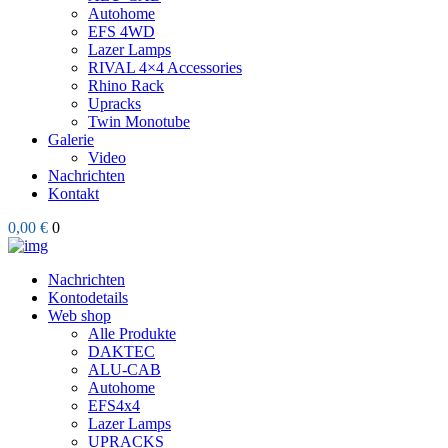
Autohome
EFS 4WD
Lazer Lamps
RIVAL 4×4 Accessories
Rhino Rack
Upracks
Twin Monotube
Galerie
Video
Nachrichten
Kontakt
0,00 €
0
Nachrichten
Kontodetails
Web shop
Alle Produkte
DAKTEC
ALU-CAB
Autohome
EFS4x4
Lazer Lamps
UPRACKS