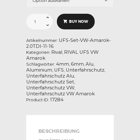
Unterfahrschutz-
Set
BUY NOW
für
VW
Amarok
2.0TDI
-
UFS-Set-VW-Amarok-
Artikelnummer:
Bj.
2.0TDI-11-16
2011-
Rival
RIVAL UFS VW
16
Kategorien:
,
Menge
Amarok
4mm
6mm
Alu
Schlagwörter:
,
,
,
Aluminium
UFS
Unterfahrschutz
,
,
,
Unterfahrschutz Alu
,
Unterfahrschutz Set
,
Unterfahrschutz VW
,
Unterfahrschutz VW Amarok
17284
Product ID:
BESCHREIBUNG