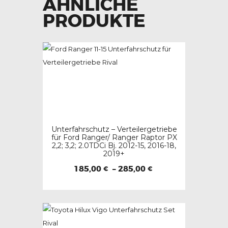
ÄHNLICHE
auf.
Die
PRODUKTE
Optionen
können
auf
der
Produktseite
gewählt
werden
Unterfahrschutz – Verteilergetriebe
für Ford Ranger/ Ranger Raptor PX
2,2; 3,2; 2.0TDCi Bj. 2012-15, 2016-18,
2019+
Preisspanne:
185,00
–
285,00
€
€
185,00 €
Dieses
bis
285,00 €
Produkt
weist
mehrere