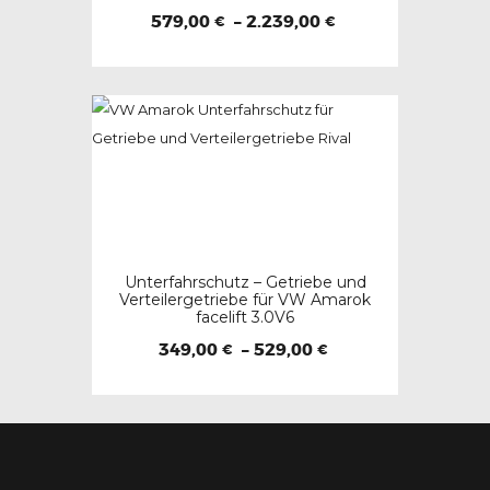
der
Preisspanne:
579,00
–
2.239,00
€
€
579,00 €
Produktseite
Dieses
bis
gewählt
2.239,00 €
Produkt
werden
weist
mehrere
Varianten
auf.
Die
Optionen
Unterfahrschutz – Getriebe und
können
Verteilergetriebe für VW Amarok
facelift 3.0V6
auf
der
Preisspanne:
349,00
–
529,00
€
€
349,00 €
Produktseite
Dieses
bis
gewählt
529,00 €
Produkt
werden
weist
mehrere