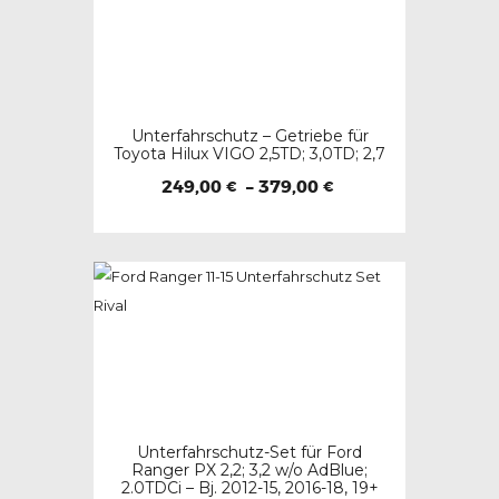
Varianten
auf.
Die
Optionen
Unterfahrschutz – Getriebe für
können
Toyota Hilux VIGO 2,5TD; 3,0TD; 2,7
auf
Preisspanne:
249,00
–
379,00
€
€
der
249,00 €
Dieses
bis
Produktseite
379,00 €
Produkt
gewählt
weist
werden
mehrere
Varianten
auf.
Die
Optionen
Unterfahrschutz-Set für Ford
können
Ranger PX 2,2; 3,2 w/o AdBlue;
2.0TDCi – Bj. 2012-15, 2016-18, 19+
auf