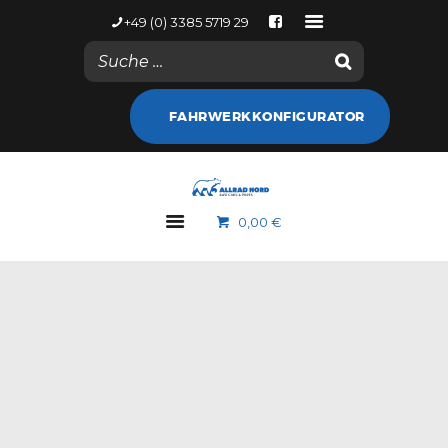
+49 (0) 3385 5719 29
NACHRICHTEN
FAHRWERKKONFIGURATOR
KONTODETAILS
WEB SHOP
ALLRAD NORD
0,00 €
MARKEN
GALERIE
NACHRICHTEN
KONTAKT