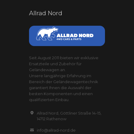
Varianten
auf.
Allrad Nord
Die
Optionen
können
auf
der
Produktseite
Seit August 2011 bieten wir exklusive
Ersatzteile und Zubehör für
gewählt
Geländewagen an.
werden
Unsere langjährige Erfahrung im
Bereich der Geländewagentechnik
garantiert Ihnen die Auswahl der
besten Komponenten und einen
qualifizierten Einbau.
Allrad Nord, Göttliner Straße 14-15,
14712 Rathenow
info@allrad-nord.de