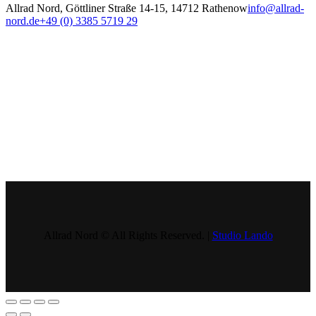
Allrad Nord, Göttliner Straße 14-15, 14712 Rathenow
info@allrad-
nord.de
+49 (0) 3385 5719 29
Allrad Nord © All Rights Reserved. |
Studio Lando