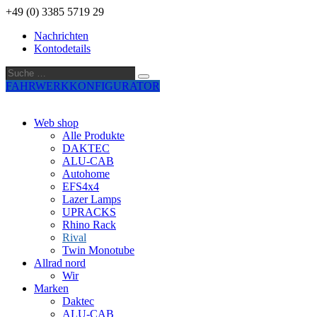
+49 (0) 3385 5719 29
Nachrichten
Kontodetails
Suche
Suche
…
FAHRWERKKONFIGURATOR
Web shop
Alle Produkte
DAKTEC
ALU-CAB
Autohome
EFS4x4
Lazer Lamps
UPRACKS
Rhino Rack
Rival
Twin Monotube
Allrad nord
Wir
Marken
Daktec
ALU-CAB