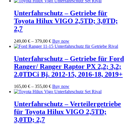
gewählt
auf.
werden
Die
Unterfahrschutz – Getriebe für
Optionen
können
Toyota Hilux VIGO 2,5TD; 3,0TD;
auf
2,7
der
Produktseite
gewählt
Preisspanne:
Dieses
249,00
€
–
379,00
€
Buy now
werden
249,00 €
Produkt
bis
weist
379,00 €
mehrere
Unterfahrschutz – Getriebe für Ford
Varianten
Ranger/ Ranger Raptor PX 2,2; 3,2;
auf.
Die
2.0TDCi Bj. 2012-15, 2016-18, 2019+
Optionen
können
Preisspanne:
Dieses
165,00
€
–
355,00
€
Buy now
auf
165,00 €
Produkt
der
bis
weist
Produktseite
355,00 €
mehrere
Unterfahrschutz – Verteilergetriebe
gewählt
Varianten
werden
für Toyota Hilux VIGO 2,5TD;
auf.
Die
3,0TD; 2,7
Optionen
können