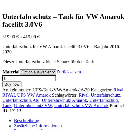
Unterfahrschutz – Tank für VW Amarok
facelift 3.0V6
Preisspanne:
319,00
€
–
419,00
€
319,00 €
Unterfahrschutz für VW Amarok facelift 3.0V6 – Baujahr 2016-
bis
2020
419,00 €
Dieser Unterfahrschutz bietet Schutz für den Tank.
Material
Zurücksetzen
Unterfahrschutz
-
Buy now
Tank
Artikelnummer:
UFS-Tank-VW-Amarok-16-20
Kategorien:
Rival
,
für
RIVAL UFS VW Amarok
Schlagwörter:
Rival
,
Unterfahrschutz
,
VW
Unterfahrschutz Alu
,
Unterfahrschutz Amarok
,
Unterfahrschutz
Amarok
Tank
,
Unterfahrschutz VW
,
Unterfahrschutz VW Amarok
Product
facelift
ID:
17213
3.0V6
Menge
Beschreibung
Zusätzliche Informationen