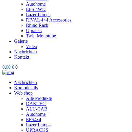
Autohome
EFS 4WD
Lazer Lamps
RIVAL 4×4 Accessories
Rhino Rack
Upracks
Twin Monotube
Galerie
Video
Nachrichten
Kontakt
0,00 €
0
Nachrichten
Kontodetails
Web shop
Alle Produkte
DAKTEC
ALU-CAB
Autohome
EFS4x4
Lazer Lamps
UPRACKS