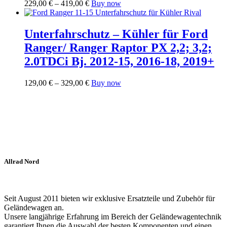
Preisspanne:
Dieses
229,00
€
–
419,00
€
Buy now
auf
229,00 €
Produkt
der
bis
weist
Produktseite
419,00 €
mehrere
Unterfahrschutz – Kühler für Ford
gewählt
Varianten
werden
Ranger/ Ranger Raptor PX 2,2; 3,2;
auf.
Die
2.0TDCi Bj. 2012-15, 2016-18, 2019+
Optionen
können
Preisspanne:
Dieses
129,00
€
–
329,00
€
Buy now
auf
129,00 €
Produkt
der
bis
weist
Produktseite
329,00 €
mehrere
gewählt
Varianten
werden
auf.
Die
Optionen
können
Allrad Nord
auf
der
Produktseite
gewählt
Seit August 2011 bieten wir exklusive Ersatzteile und Zubehör für
werden
Geländewagen an.
Unsere langjährige Erfahrung im Bereich der Geländewagentechnik
garantiert Ihnen die Auswahl der besten Komponenten und einen