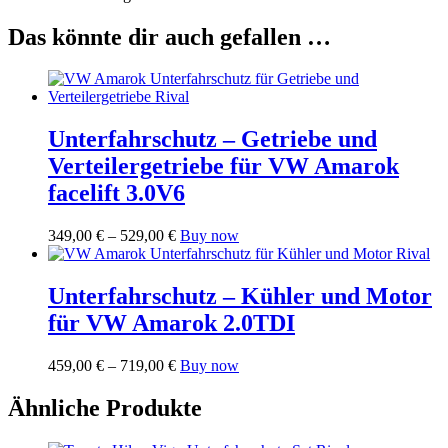
Das könnte dir auch gefallen …
Unterfahrschutz – Getriebe und
Verteilergetriebe für VW Amarok
facelift 3.0V6
Preisspanne:
Dieses
349,00
€
–
529,00
€
Buy now
349,00 €
Produkt
bis
weist
529,00 €
mehrere
Unterfahrschutz – Kühler und Motor
Varianten
für VW Amarok 2.0TDI
auf.
Die
Optionen
Preisspanne:
Dieses
459,00
€
–
719,00
€
Buy now
können
459,00 €
Produkt
auf
bis
weist
Ähnliche Produkte
der
719,00 €
mehrere
Produktseite
Varianten