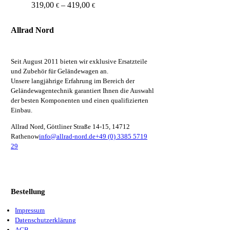
Preisspanne:
319,00
–
419,00
Dieses
der
€
€
319,00 €
Produkt
Produktseite
bis
weist
gewählt
Allrad Nord
419,00 €
mehrere
werden
Varianten
auf.
Seit August 2011 bieten wir exklusive Ersatzteile
Die
und Zubehör für Geländewagen an.
Optionen
Unsere langjährige Erfahrung im Bereich der
können
Geländewagentechnik garantiert Ihnen die Auswahl
auf
der besten Komponenten und einen qualifizierten
der
Einbau.
Produktseite
gewählt
Allrad Nord, Göttliner Straße 14-15, 14712
werden
Rathenow
info@allrad-nord.de
+49 (0) 3385 5719
29
Bestellung
Impressum
Datenschutzerklärung
AGB