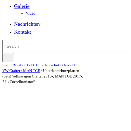
Galerie
Video
Nachrichten
Kontakt
Start
/
Rival
/
RIVAL Unterfahrschutz
/
Rival UFS
VW Crafter / MAN TGE
/ Unterfahrschutzplatten
(Sets) Volkswagen Crafter 2016-; MAN TGE 2017-;
2 l. / Dieselkraftstoff