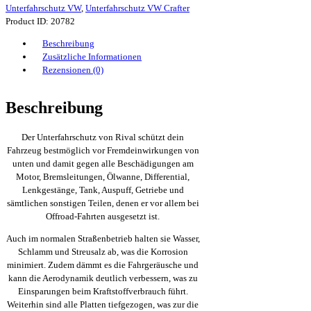
TGE
Unterfahrschutz VW
,
Unterfahrschutz VW Crafter
2017-;
Product ID:
20782
2
l.
Beschreibung
/
Zusätzliche Informationen
Dieselkraftstoff
Rezensionen (0)
Menge
Beschreibung
Der Unterfahrschutz von Rival schützt dein
Fahrzeug bestmöglich vor Fremdeinwirkungen von
unten und damit gegen alle Beschädigungen am
Motor, Bremsleitungen, Ölwanne, Differential,
Lenkgestänge, Tank, Auspuff, Getriebe und
sämtlichen sonstigen Teilen, denen er vor allem bei
Offroad-Fahrten ausgesetzt ist.
Auch im normalen Straßenbetrieb halten sie Wasser,
Schlamm und Streusalz ab, was die Korrosion
minimiert. Zudem dämmt es die Fahrgeräusche und
kann die Aerodynamik deutlich verbessern, was zu
Einsparungen beim Kraftstoffverbrauch führt.
Weiterhin sind alle Platten tiefgezogen, was zur die