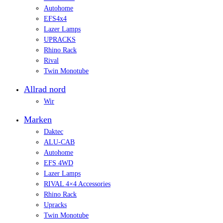
Autohome
EFS4x4
Lazer Lamps
UPRACKS
Rhino Rack
Rival
Twin Monotube
Allrad nord
Wir
Marken
Daktec
ALU-CAB
Autohome
EFS 4WD
Lazer Lamps
RIVAL 4×4 Accessories
Rhino Rack
Upracks
Twin Monotube