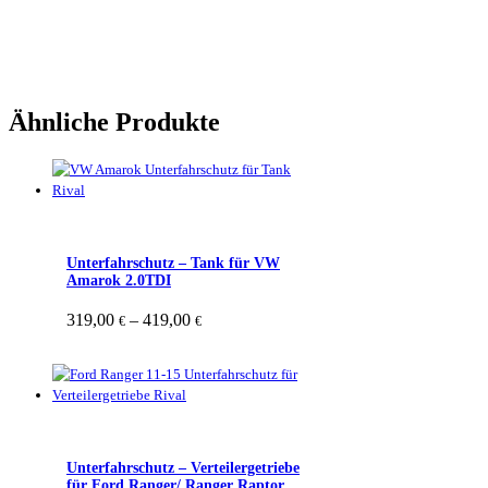
Ähnliche Produkte
Unterfahrschutz – Tank für VW
Amarok 2.0TDI
Preisspanne:
319,00
–
419,00
Dieses
€
€
319,00 €
Produkt
bis
weist
419,00 €
mehrere
Varianten
auf.
Die
Optionen
Unterfahrschutz – Verteilergetriebe
können
für Ford Ranger/ Ranger Raptor