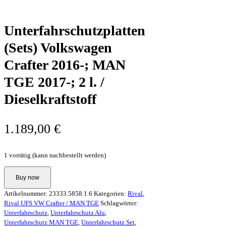
Unterfahrschutzplatten
(Sets) Volkswagen
Crafter 2016-; MAN
TGE 2017-; 2 l. /
Dieselkraftstoff
1.189,00
€
1 vorrätig (kann nachbestellt werden)
Unterfahrschutzplatten
Buy now
(Sets)
Volkswagen
Artikelnummer:
23333.5858.1.6
Kategorien:
Rival
,
Crafter
Rival UFS VW Crafter / MAN TGE
Schlagwörter:
2016-;
Unterfahrschutz
,
Unterfahrschutz Alu
,
MAN
Unterfahrschutz MAN TGE
,
Unterfahrschutz Set
,