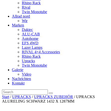
Rhino Rack
Rival
Twin Monotube
Allrad nord
Wir
Marken
Daktec
ALU-CAB
Autohome
EFS 4WD
Lazer Lamps
RIVAL 4×4 Accessories
Rhino Rack
Upracks
Twin Monotube
Galerie
Video
Nachrichten
Kontakt
Start
/
UPRACKS
/
UPRACKS ZUBEHÖR
/ UPRACKS
ALURELING SCHWARZ 1432 X 1287MM