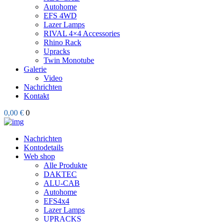
Autohome
EFS 4WD
Lazer Lamps
RIVAL 4×4 Accessories
Rhino Rack
Upracks
Twin Monotube
Galerie
Video
Nachrichten
Kontakt
0,00 €
0
Nachrichten
Kontodetails
Web shop
Alle Produkte
DAKTEC
ALU-CAB
Autohome
EFS4x4
Lazer Lamps
UPRACKS