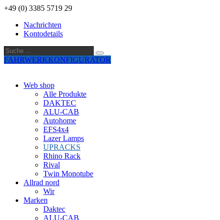
+49 (0) 3385 5719 29
Nachrichten
Kontodetails
Suche
Suche
…
FAHRWERKKONFIGURATOR
Web shop
Alle Produkte
DAKTEC
ALU-CAB
Autohome
EFS4x4
Lazer Lamps
UPRACKS
Rhino Rack
Rival
Twin Monotube
Allrad nord
Wir
Marken
Daktec
ALU-CAB