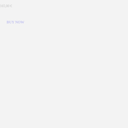
165,00
€
BUY NOW