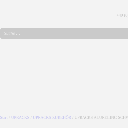
NACHRICHTEN
+49 (0
KONTODETAILS
WEB SHOP
ALLRAD NORD
MARKEN
GALERIE
NACHRICHTEN
KONTAKT
Start
/
UPRACKS
/
UPRACKS ZUBEHÖR
/ UPRACKS ALURELING SCHW