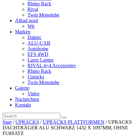
Rhino Rack
Rival
Twin Monotube
Allrad nord
Wir
Marken
Daktec
ALU-CAB
Autohome
EFS 4WD
Lazer Lamps
RIVAL 4×4 Accessories
Rhino Rack
Upracks
Twin Monotube
Galerie
Video
Nachrichten
Kontakt
Start
/
UPRACKS
/
UPRACKS PLATTFORMEN
/ UPRACKS
DACHTRÄGER ALU SCHWARZ 1432 X 1097MM, OHNE
FUßSATZ