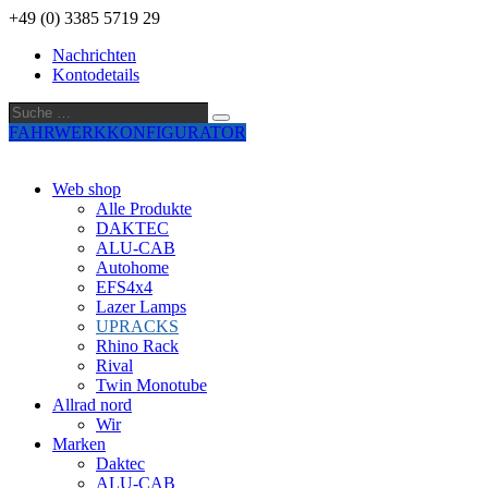
+49 (0) 3385 5719 29
Nachrichten
Kontodetails
Suche
Suche
…
FAHRWERKKONFIGURATOR
Web shop
Alle Produkte
DAKTEC
ALU-CAB
Autohome
EFS4x4
Lazer Lamps
UPRACKS
Rhino Rack
Rival
Twin Monotube
Allrad nord
Wir
Marken
Daktec
ALU-CAB