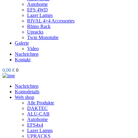
Autohome
EFS 4WD
Lazer Lamps
RIVAL 4×4 Accessories
Rhino Rack
Upracks
Twin Monotube
Galerie
Video
Nachrichten
Kontakt
0,00 €
0
Nachrichten
Kontodetails
Web shop
Alle Produkte
DAKTEC
ALU-CAB
Autohome
EFS4x4
Lazer Lamps
UPRACKS