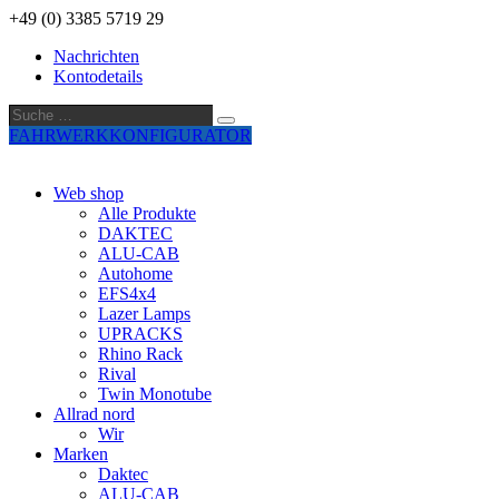
+49 (0) 3385 5719 29
Nachrichten
Kontodetails
Suche
Suche
…
FAHRWERKKONFIGURATOR
Web shop
Alle Produkte
DAKTEC
ALU-CAB
Autohome
EFS4x4
Lazer Lamps
UPRACKS
Rhino Rack
Rival
Twin Monotube
Allrad nord
Wir
Marken
Daktec
ALU-CAB