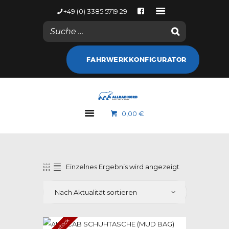
+49 (0) 3385 5719 29
NACHRICHTEN
FAHRWERKKONFIGURATOR
KONTODETAILS
WEB SHOP
ALLRAD NORD
0,00 €
MARKEN
GALERIE
NACHRICHTEN
KONTAKT
Einzelnes Ergebnis wird angezeigt