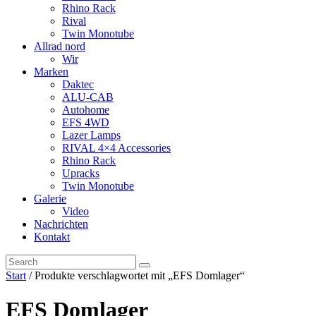
Rhino Rack
Rival
Twin Monotube
Allrad nord
Wir
Marken
Daktec
ALU-CAB
Autohome
EFS 4WD
Lazer Lamps
RIVAL 4×4 Accessories
Rhino Rack
Upracks
Twin Monotube
Galerie
Video
Nachrichten
Kontakt
Start
/ Produkte verschlagwortet mit „EFS Domlager“
EFS Domlager