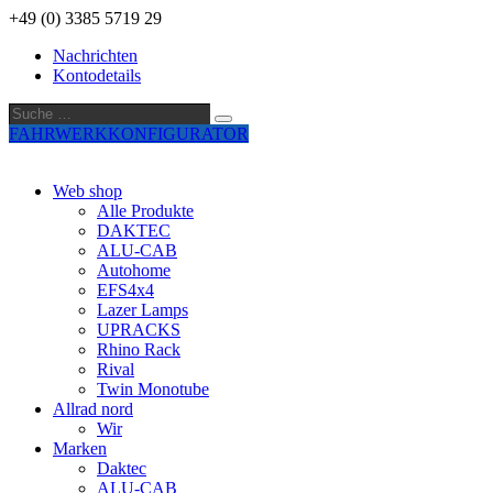
+49 (0) 3385 5719 29
Nachrichten
Kontodetails
Suche
Suche
…
FAHRWERKKONFIGURATOR
Web shop
Alle Produkte
DAKTEC
ALU-CAB
Autohome
EFS4x4
Lazer Lamps
UPRACKS
Rhino Rack
Rival
Twin Monotube
Allrad nord
Wir
Marken
Daktec
ALU-CAB