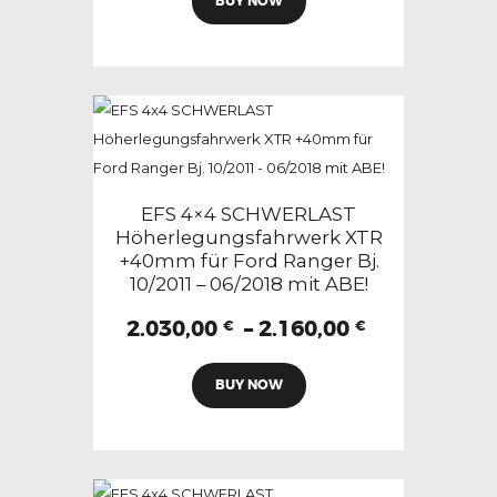
BUY NOW
Produkt
2.050,00 €
weist
mehrere
Varianten
auf.
Die
Optionen
können
EFS 4×4 SCHWERLAST
auf
Höherlegungsfahrwerk XTR
+40mm für Ford Ranger Bj.
der
10/2011 – 06/2018 mit ABE!
Produktseite
gewählt
Preisspann
2.030,00
–
2.160,00
€
€
2.030,00 €
werden
Dieses
bis
BUY NOW
Produkt
2.160,00 €
weist
mehrere
Varianten