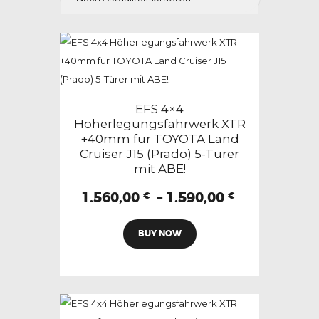
EFS 4×4
Höherlegungsfahrwerk XTR
+40mm für TOYOTA Land
Cruiser J15 (Prado) 5-Türer
mit ABE!
Preisspann
1.560,00
–
1.590,00
€
€
1.560,00 €
Dieses
bis
BUY NOW
Produkt
1.590,00 €
weist
mehrere
Varianten
auf.