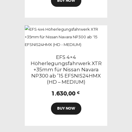
BUY NOW
EFS 4×4
Höherlegungsfahrwerk XTR
+35mm für Nissan Navara
NP300 ab ’15 EFSNIS24HMX
(HD – MEDIUM)
1.630,00
€
BUY NOW