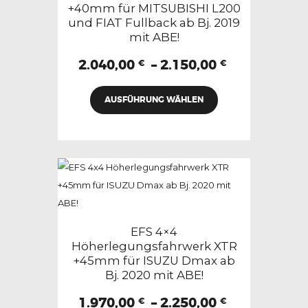
+40mm für MITSUBISHI L200
der
und FIAT Fullback ab Bj. 2019
Produktseite
mit ABE!
gewählt
Preisspann
2.040,00
–
2.150,00
werden
€
€
2.040,00 €
Dieses
bis
AUSFÜHRUNG WÄHLEN
Produkt
2.150,00 €
weist
mehrere
Varianten
auf.
Die
Optionen
können
EFS 4×4
auf
Höherlegungsfahrwerk XTR
+45mm für ISUZU Dmax ab
der
Bj. 2020 mit ABE!
Produktseite
gewählt
Preisspann
1.970,00
–
2.250,00
€
€