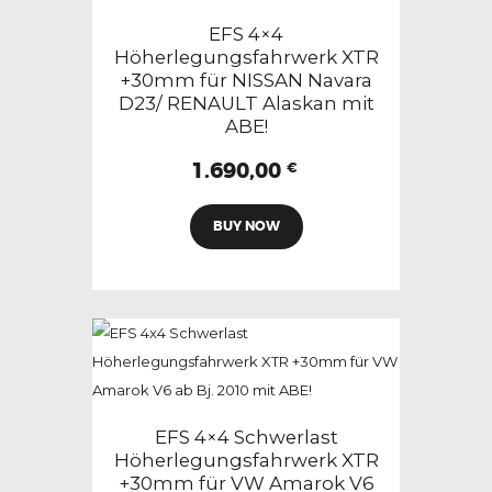
können
EFS 4×4
auf
Höherlegungsfahrwerk XTR
+30mm für NISSAN Navara
der
D23/ RENAULT Alaskan mit
Produktseite
ABE!
gewählt
1.690,00
werden
€
Dieses
BUY NOW
Produkt
weist
mehrere
Varianten
auf.
Die
Optionen
können
EFS 4×4 Schwerlast
auf
Höherlegungsfahrwerk XTR
+30mm für VW Amarok V6
der