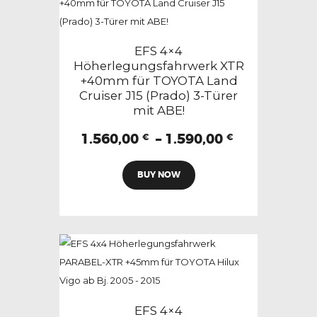
Die
Optionen
können
EFS 4×4
auf
Höherlegungsfahrwerk XTR
+40mm für TOYOTA Land
der
Cruiser J15 (Prado) 3-Türer
Produktseite
mit ABE!
gewählt
Preisspann
1.560,00
–
1.590,00
werden
€
€
1.560,00 €
Dieses
bis
BUY NOW
Produkt
1.590,00 €
weist
mehrere
Varianten
auf.
Die
Optionen
können
EFS 4×4