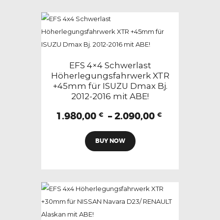
Varianten
auf.
Die
Optionen
können
EFS 4×4 Schwerlast
auf
Höherlegungsfahrwerk XTR
+45mm für ISUZU Dmax Bj.
der
2012-2016 mit ABE!
Produktseite
gewählt
Preisspann
1.980,00
–
2.090,00
€
€
1.980,00 €
werden
Dieses
bis
BUY NOW
Produkt
2.090,00 €
weist
mehrere
Varianten
auf.
Die
Optionen