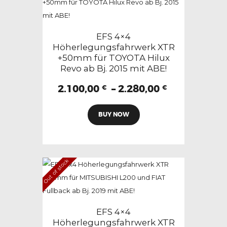
Die
Optionen
können
EFS 4×4
auf
Höherlegungsfahrwerk XTR
+50mm für TOYOTA Hilux
der
Revo ab Bj. 2015 mit ABE!
Produktseite
gewählt
Preisspann
2.100,00
–
2.280,00
€
€
2.100,00 €
werden
Dieses
bis
BUY NOW
Produkt
2.280,00 €
weist
mehrere
Varianten
Out of stock
auf.
Die
Optionen
können
EFS 4×4
auf
Höherlegungsfahrwerk XTR