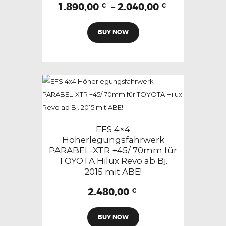
gewählt
Preisspann
1.890,00
–
2.040,00
€
€
1.890,00 €
werden
Dieses
bis
BUY NOW
Produkt
2.040,00 €
weist
mehrere
Varianten
auf.
Die
Optionen
können
EFS 4×4
auf
Höherlegungsfahrwerk
PARABEL-XTR +45/ 70mm für
der
TOYOTA Hilux Revo ab Bj.
Produktseite
2015 mit ABE!
gewählt
2.480,00
werden
€
Dieses
BUY NOW
Produkt