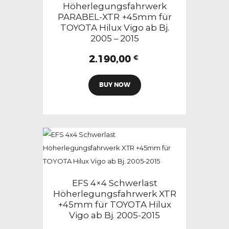
auf
Höherlegungsfahrwerk
PARABEL-XTR +45mm für
der
TOYOTA Hilux Vigo ab Bj.
Produktseite
2005 – 2015
gewählt
2.190,00
werden
€
Dieses
BUY NOW
Produkt
weist
mehrere
Varianten
auf.
Die
Optionen
können
EFS 4×4 Schwerlast
auf
Höherlegungsfahrwerk XTR
+45mm für TOYOTA Hilux
der
Vigo ab Bj. 2005-2015
Produktseite