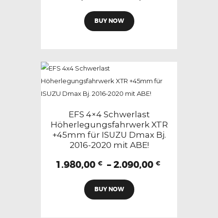
1.970,00 €
werden
Dieses
bis
BUY NOW
Produkt
2.250,00 €
weist
mehrere
Varianten
auf.
Die
Optionen
können
EFS 4×4 Schwerlast
auf
Höherlegungsfahrwerk XTR
+45mm für ISUZU Dmax Bj.
der
2016-2020 mit ABE!
Produktseite
gewählt
Preisspann
1.980,00
–
2.090,00
€
€
1.980,00 €
werden
Dieses
bis
BUY NOW
Produkt
2.090,00 €
weist
mehrere