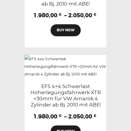
ab Bj. 2010 mit ABE!
Produktseite
gewählt
Preisspann
1.980,00
–
2.050,00
€
€
1.980,00 €
werden
Dieses
bis
BUY NOW
Produkt
2.050,00 €
weist
mehrere
Varianten
auf.
Die
Optionen
können
EFS 4×4 Schwerlast
auf
Höherlegungsfahrwerk XTR
+30mm für VW Amarok 4
der
Zylinder ab Bj. 2010 mit ABE!
Produktseite
gewählt
Preisspann
1.980,00
–
2.050,00
€
€
1.980,00 €
werden
Dieses
bis