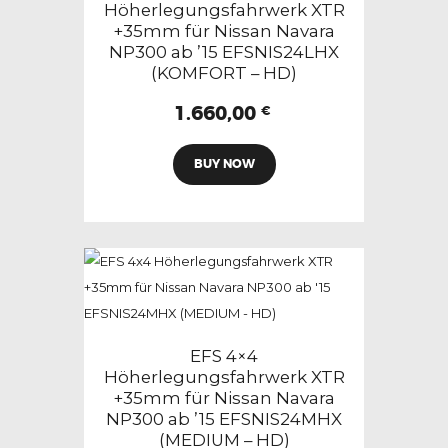
auf
Höherlegungsfahrwerk XTR
+35mm für Nissan Navara
der
NP300 ab ’15 EFSNIS24LHX
Produktseite
(KOMFORT – HD)
gewählt
1.660,00
werden
€
BUY NOW
EFS 4×4
Höherlegungsfahrwerk XTR
+35mm für Nissan Navara
NP300 ab ’15 EFSNIS24MHX
(MEDIUM – HD)