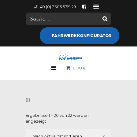
+49 (0) 3385 5719 29
NACHRICHTEN
FAHRWERKKONFIGURATOR
KONTODETAILS
WEB SHOP
ALLRAD NORD
0,00 €
MARKEN
GALERIE
NACHRICHTEN
KONTAKT
Ergebnisse 1 – 20 von 22 werden
angezeigt
Nach
Aktualität
sortiert