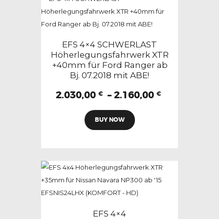
auf.
Die
Optionen
können
EFS 4×4 SCHWERLAST
auf
Höherlegungsfahrwerk XTR
+40mm für Ford Ranger ab
der
Bj. 07.2018 mit ABE!
Produktseite
gewählt
Preisspann
2.030,00
–
2.160,00
€
€
2.030,00 €
werden
Dieses
bis
BUY NOW
Produkt
2.160,00 €
weist
mehrere
Varianten
auf.
Die
Optionen
können
EFS 4×4