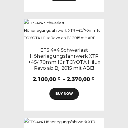
weist
mehrere
Varianten
auf.
Die
Optionen
können
EFS 4×4 Schwerlast
auf
Höherlegungsfahrwerk XTR
+45/ 70mm für TOYOTA Hilux
der
Revo ab Bj. 2015 mit ABE!
Produktseite
gewählt
Preisspann
2.100,00
–
2.370,00
€
€
2.100,00 €
werden
Dieses
bis
BUY NOW
Produkt
2.370,00 €
weist
mehrere
Varianten
auf.