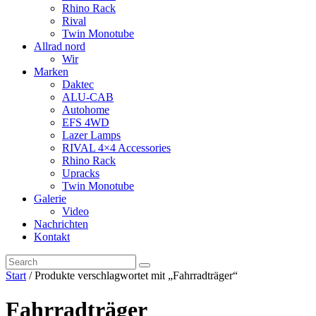
Rhino Rack
Rival
Twin Monotube
Allrad nord
Wir
Marken
Daktec
ALU-CAB
Autohome
EFS 4WD
Lazer Lamps
RIVAL 4×4 Accessories
Rhino Rack
Upracks
Twin Monotube
Galerie
Video
Nachrichten
Kontakt
Start
/ Produkte verschlagwortet mit „Fahrradträger“
Fahrradträger