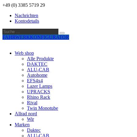
+49 (0) 3385 5719 29
Nachrichten
Kontodetails
Suche
Suche
…
FAHRWERKKONFIGURATOR
Web shop
Alle Produkte
DAKTEC
ALU-CAB
Autohome
EFS4x4
Lazer Lamps
UPRACKS
Rhino Rack
Rival
Twin Monotube
Allrad nord
Wir
Marken
Daktec
ALU-CAB