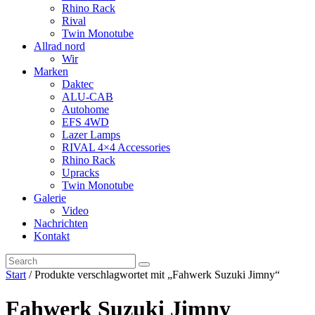
Rhino Rack
Rival
Twin Monotube
Allrad nord
Wir
Marken
Daktec
ALU-CAB
Autohome
EFS 4WD
Lazer Lamps
RIVAL 4×4 Accessories
Rhino Rack
Upracks
Twin Monotube
Galerie
Video
Nachrichten
Kontakt
Start
/ Produkte verschlagwortet mit „Fahwerk Suzuki Jimny“
Fahwerk Suzuki Jimny