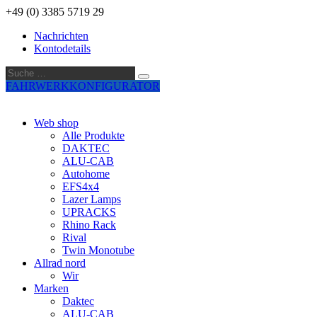
+49 (0) 3385 5719 29
Nachrichten
Kontodetails
Suche
Suche
…
FAHRWERKKONFIGURATOR
Web shop
Alle Produkte
DAKTEC
ALU-CAB
Autohome
EFS4x4
Lazer Lamps
UPRACKS
Rhino Rack
Rival
Twin Monotube
Allrad nord
Wir
Marken
Daktec
ALU-CAB