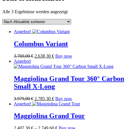
Nach
Alle 3 Ergebnisse werden angezeigt
Aktualität
sortiert
Angebot!
Columbus Variant
Ursprünglicher
Aktueller
Dieses
3.769,00
€
2.638,30
€
Buy now
Preis
Preis
Produkt
Angebot!
war:
ist:
weist
3.769,00 €
2.638,30 €.
mehrere
Varianten
Maggiolina Grand Tour 360° Carbon
auf.
Small X-Long
Die
Optionen
können
Ursprünglicher
Aktueller
3.979,00
€
2.785,30
€
Buy now
auf
Preis
Preis
Angebot!
der
war:
ist:
Produktseite
3.979,00 €
2.785,30 €.
Maggiolina Grand Tour
gewählt
werden
Preisspanne:
Dieses
2.407,30
€
–
2.749,60
€
Buy now