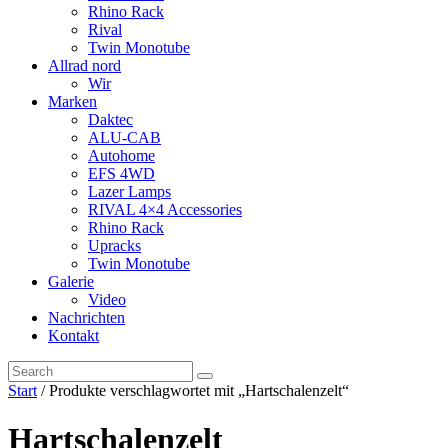
Rhino Rack
Rival
Twin Monotube
Allrad nord
Wir
Marken
Daktec
ALU-CAB
Autohome
EFS 4WD
Lazer Lamps
RIVAL 4×4 Accessories
Rhino Rack
Upracks
Twin Monotube
Galerie
Video
Nachrichten
Kontakt
Start
/ Produkte verschlagwortet mit „Hartschalenzelt“
Hartschalenzelt