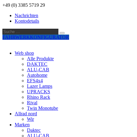
+49 (0) 3385 5719 29
Nachrichten
Kontodetails
Suche
Suche
…
FAHRWERKKONFIGURATOR
Web shop
Alle Produkte
DAKTEC
ALU-CAB
Autohome
EFS4x4
Lazer Lamps
UPRACKS
Rhino Rack
Rival
Twin Monotube
Allrad nord
Wir
Marken
Daktec
ALU-CAB