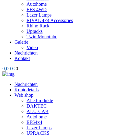
Autohome
EFS 4WD
Lazer Lamps
RIVAL 4×4 Accessories
Rhino Rack
Upracks
Twin Monotube
Galerie
Video
Nachrichten
Kontakt
0,00 €
0
Nachrichten
Kontodetails
Web shop
Alle Produkte
DAKTEC
ALU-CAB
Autohome
EFS4x4
Lazer Lamps
UPRACKS