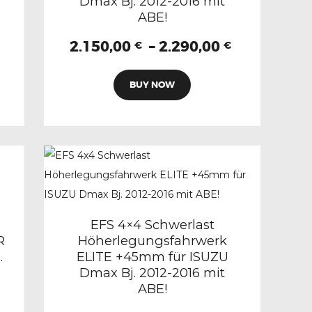
Dmax Bj. 2012-2016 mit
eite
gewählt
ABE!
werden
Preisspanne:
Preisspan
2.150,00
–
2.290,00
€
€
1.780,00 €
2.150,00 €
Dieses
bis
bis
BUY NOW
Produkt
1.890,00 €
2.290,00 €
weist
mehrere
n
Varianten
auf.
Die
n
Optionen
können
EFS 4×4 Schwerlast
R
Höherlegungsfahrwerk
auf
.
ELITE +45mm für ISUZU
der
Dmax Bj. 2012-2016 mit
eite
Produktseite
ABE!
Preisspanne:
gewählt