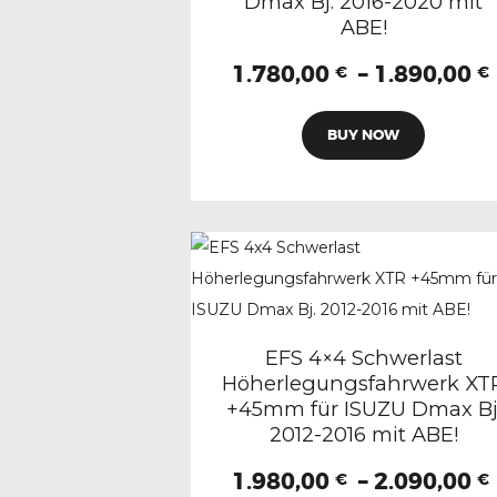
Dmax Bj. 2016-2020 mit
Produkts
ABE!
gewählt
1.780,00
–
1.890,00
€
€
werden
Dieses
BUY NOW
Produkt
weist
mehrere
Variante
auf.
Die
Optione
können
EFS 4×4 Schwerlast
Höherlegungsfahrwerk XT
auf
+45mm für ISUZU Dmax Bj
der
2012-2016 mit ABE!
Produkts
1.980,00
–
2.090,00
gewählt
€
€