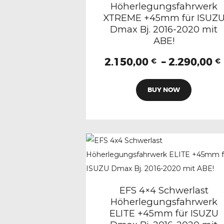
Höherlegungsfahrwerk
auf
XTREME +45mm für ISUZ
der
Dmax Bj. 2016-2020 mit
Produkts
ABE!
gewählt
2.150,00
–
2.290,00
€
€
werden
Dieses
BUY NOW
Produkt
weist
mehrere
Variante
auf.
Die
Optione
können
EFS 4×4 Schwerlast
Höherlegungsfahrwerk
auf
ELITE +45mm für ISUZU
der