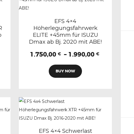
Die
Optionen
können
EFS 4×4
R
Höherlegungsfahrwerk
auf
b
ELITE +45mm für ISUZU
der
Dmax ab Bj. 2020 mit ABE!
Produktseite
Preisspanne:
Preisspan
1.750,00
–
1.990,00
gewählt
€
€
1.970,00 €
1.750,00 €
werden
Dieses
bis
bis
BUY NOW
Produkt
2.250,00 €
1.990,00 €
weist
mehrere
n
Varianten
auf.
Die
n
Optionen
können
EFS 4×4 Schwerlast