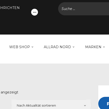
NACHRICHTEN
HRICHTEN
KONTODETAILS
WEB SHOP
ALLRAD NORD
MARKEN
WEB SHOP
ALLRAD NORD
MARKEN
GALERIE
NACHRICHTEN
KONTAKT
n angezeigt
Nach
Aktualität
sortiert