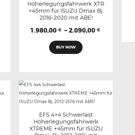
Höherlegungsfahrwerk XTR
auf
U
+45mm für ISUZU Dmax Bj.
der
2016-2020 mit ABE!
eite
Produktseite
Preisspan
1.980,00
–
2.090,00
gewählt
€
€
Preisspanne:
1.980,00 €
werden
Dieses
2.150,00 €
bis
BUY NOW
Produkt
bis
2.090,00 €
weist
2.290,00 €
mehrere
Varianten
n
auf.
Die
Optionen
n
können
EFS 4×4 Schwerlast
auf
Höherlegungsfahrwerk
der
XTREME +45mm für ISUZU
Produktseite