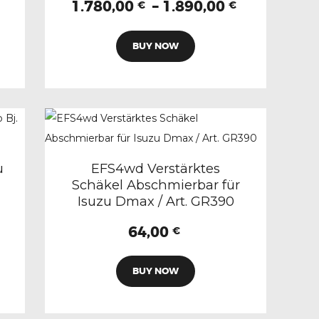
Preisspan
1.780,00
–
1.890,00
1.980,00 €
€
€
werden
1.780,00 €
bis
Dieses
bis
2.090,00 €
BUY NOW
Produkt
1.890,00 €
weist
mehrere
n
Varianten
auf.
Die
n
Optionen
u
EFS4wd Verstärktes
Schäkel Abschmierbar für
können
Isuzu Dmax / Art. GR390
auf
der
64,00
eite
€
Produktseite
gewählt
BUY NOW
werden