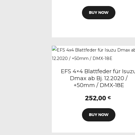
werden
Dieses
BUY NOW
Produkt
weist
mehrere
Variante
auf.
Die
Optione
EFS 4×4 Blattfeder für Isuz
können
Dmax ab Bj. 12.2020 /
auf
+50mm / DMX-18E
der
252,00
Produkts
€
gewählt
werden
BUY NOW