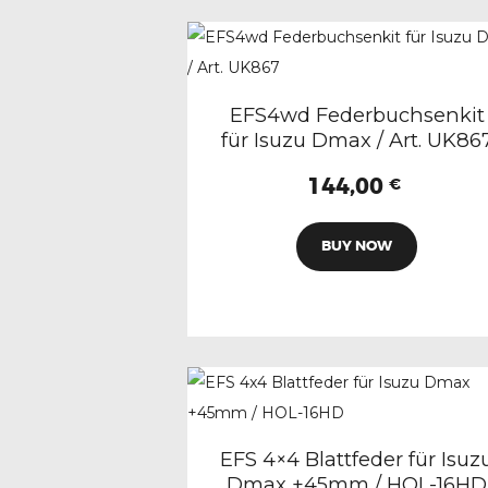
EFS4wd Federbuchsenkit
für Isuzu Dmax / Art. UK86
144,00
€
BUY NOW
EFS 4×4 Blattfeder für Isuz
Dmax +45mm / HOL-16HD