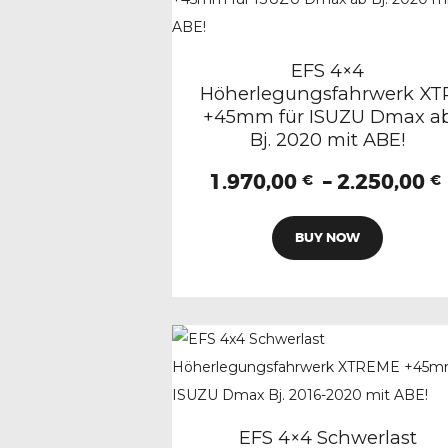
EFS 4×4
Höherlegungsfahrwerk XT
+45mm für ISUZU Dmax a
Bj. 2020 mit ABE!
1.970,00
–
2.250,00
€
€
Dieses
BUY NOW
Produkt
weist
mehrere
Variante
auf.
Die
Optione
können
EFS 4×4 Schwerlast