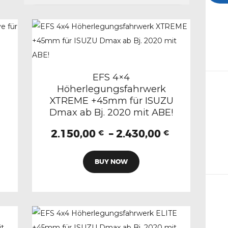
EFS 4×4
Höherlegungsfahrwerk
XTREME +45mm für ISUZU
Dmax ab Bj. 2020 mit ABE!
Preisspan
2.150,00
–
2.430,00
€
€
CH
2.150,00 €
Dieses
bis
BUY NOW
Produkt
2.430,00 €
weist
mehrere
Varianten
auf.