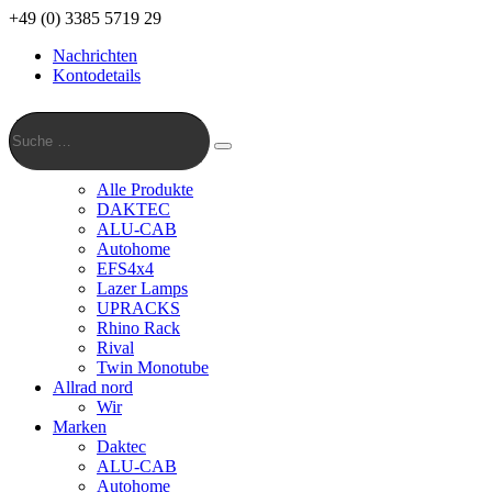
+49 (0) 3385 5719 29
Nachrichten
Kontodetails
Suche
…
Suche
Alle Produkte
DAKTEC
ALU-CAB
Autohome
EFS4x4
Lazer Lamps
UPRACKS
Rhino Rack
Rival
Twin Monotube
Allrad nord
Wir
Marken
Daktec
ALU-CAB
Autohome