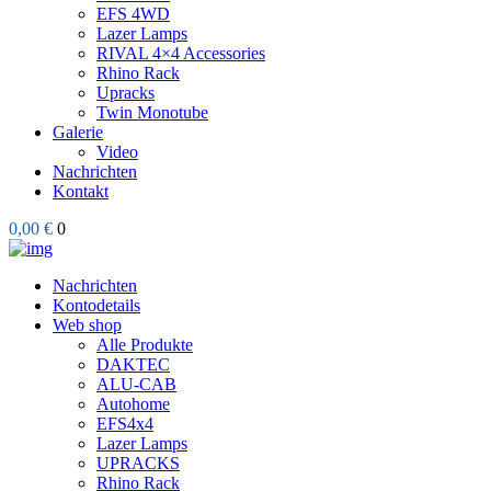
EFS 4WD
Lazer Lamps
RIVAL 4×4 Accessories
Rhino Rack
Upracks
Twin Monotube
Galerie
Video
Nachrichten
Kontakt
0,00 €
0
Nachrichten
Kontodetails
Web shop
Alle Produkte
DAKTEC
ALU-CAB
Autohome
EFS4x4
Lazer Lamps
UPRACKS
Rhino Rack