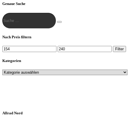
Genaue Suche
Suche
…
Suche
Nach Preis filtern
Min.
Max.
Filter
Preis
Preis
Kategorien
Allrad Nord