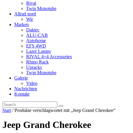
Rival
Twin Monotube
Allrad nord
Wir
Marken
Daktec
ALU-CAB
Autohome
EFS 4WD
Lazer Lamps
RIVAL 4×4 Accessories
Rhino Rack
Upracks
Twin Monotube
Galerie
Video
Nachrichten
Kontakt
Start
/ Produkte verschlagwortet mit „Jeep Grand Cherokee“
Jeep Grand Cherokee