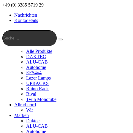
+49 (0) 3385 5719 29
Nachrichten
Kontodetails
Suche
…
Suche
Alle Produkte
DAKTEC
ALU-CAB
Autohome
EFS4x4
Lazer Lamps
UPRACKS
Rhino Rack
Rival
Twin Monotube
Allrad nord
Wir
Marken
Daktec
ALU-CAB
Autohome