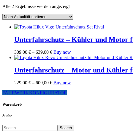
Nach
Alle 2 Ergebnisse werden angezeigt
Aktualität
sortiert
Unterfahrschutz – Kühler und Motor f
Preisspanne:
Dieses
309,00
€
–
639,00
€
Buy now
309,00 €
Produkt
bis
weist
639,00 €
mehrere
Unterfahrschutz – Motor und Kühler 
Varianten
auf.
Preisspanne:
Dieses
229,00
€
–
609,00
€
Buy now
Die
229,00 €
Produkt
Optionen
FAHRWERKKONFIGURATOR
bis
weist
können
609,00 €
mehrere
auf
Varianten
Warenkorb
der
auf.
Produktseite
Die
gewählt
Suche
Optionen
werden
können
Search
auf