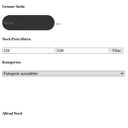
der
Genaue Suche
Produktseite
gewählt
Suche
werden
…
Suche
Nach Preis filtern
Min.
Max.
Filter
Preis
Preis
Kategorien
Allrad Nord