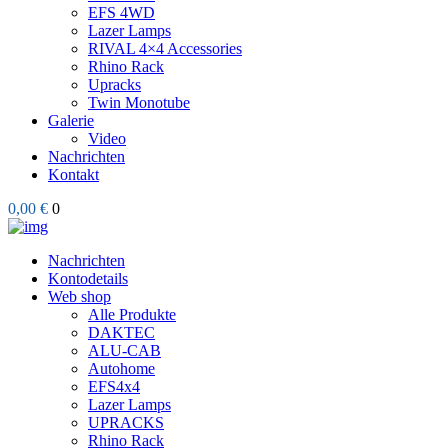
EFS 4WD
Lazer Lamps
RIVAL 4×4 Accessories
Rhino Rack
Upracks
Twin Monotube
Galerie
Video
Nachrichten
Kontakt
0,00 €
0
Nachrichten
Kontodetails
Web shop
Alle Produkte
DAKTEC
ALU-CAB
Autohome
EFS4x4
Lazer Lamps
UPRACKS
Rhino Rack