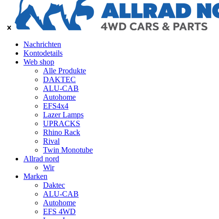
Nachrichten
Kontodetails
Web shop
Alle Produkte
DAKTEC
ALU-CAB
Autohome
EFS4x4
Lazer Lamps
UPRACKS
Rhino Rack
Rival
Twin Monotube
Allrad nord
Wir
Marken
Daktec
ALU-CAB
Autohome
EFS 4WD