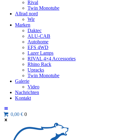
Rival
Twin Monotube
Allrad nord
Wir
Marken
Daktec
ALU-CAB
Autohome
EFS 4WD
Lazer Lamps
RIVAL 4×4 Accessories
Rhino Rack
Upracks
Twin Monotube
Galerie
Video
Nachrichten
Kontakt
0,00 €
0