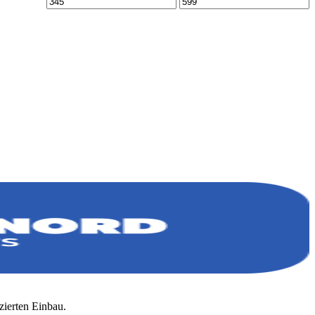
Min.
Max.
Preis
Preis
zierten Einbau.