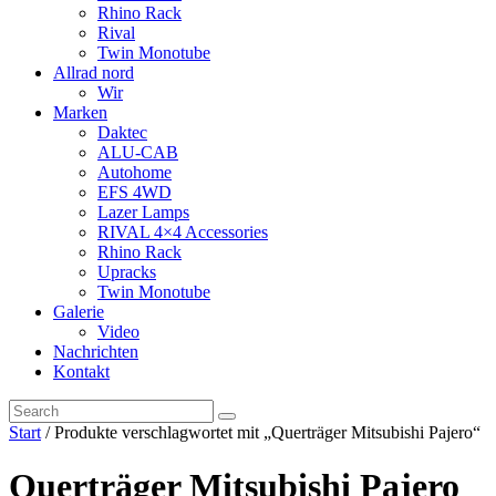
Rhino Rack
Rival
Twin Monotube
Allrad nord
Wir
Marken
Daktec
ALU-CAB
Autohome
EFS 4WD
Lazer Lamps
RIVAL 4×4 Accessories
Rhino Rack
Upracks
Twin Monotube
Galerie
Video
Nachrichten
Kontakt
Start
/ Produkte verschlagwortet mit „Querträger Mitsubishi Pajero“
Querträger Mitsubishi Pajero