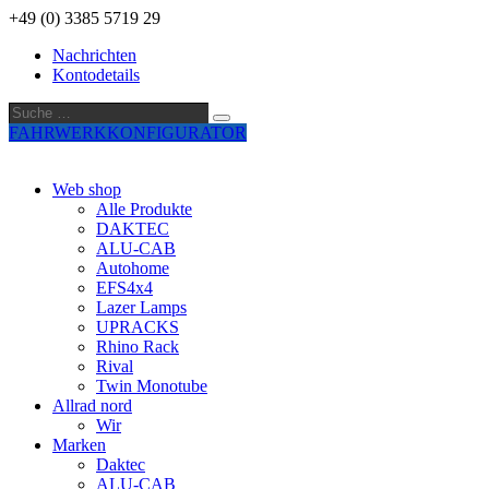
+49 (0) 3385 5719 29
Nachrichten
Kontodetails
Suche
Suche
…
FAHRWERKKONFIGURATOR
Web shop
Alle Produkte
DAKTEC
ALU-CAB
Autohome
EFS4x4
Lazer Lamps
UPRACKS
Rhino Rack
Rival
Twin Monotube
Allrad nord
Wir
Marken
Daktec
ALU-CAB