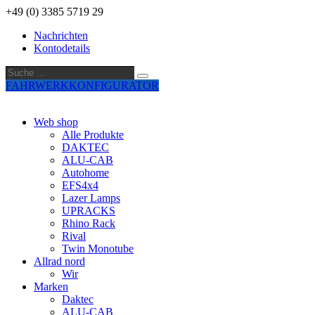
+49 (0) 3385 5719 29
Nachrichten
Kontodetails
Suche
Suche
…
FAHRWERKKONFIGURATOR
Web shop
Alle Produkte
DAKTEC
ALU-CAB
Autohome
EFS4x4
Lazer Lamps
UPRACKS
Rhino Rack
Rival
Twin Monotube
Allrad nord
Wir
Marken
Daktec
ALU-CAB