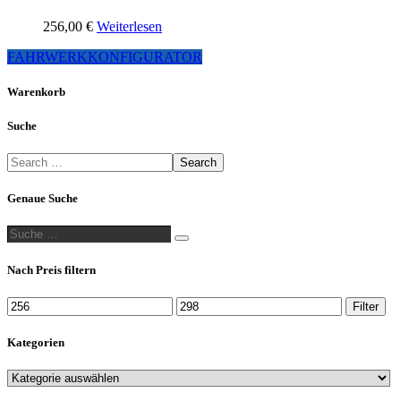
256,00
€
Weiterlesen
FAHRWERKKONFIGURATOR
Warenkorb
Suche
Search
Genaue Suche
Suche
Suche
…
Nach Preis filtern
Min.
Max.
Filter
Preis
Preis
Kategorien