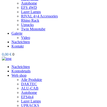
Autohome
EFS 4WD
Lazer Lamps
RIVAL 4×4 Accessories
Rhino Rack
Upracks
Twin Monotube
Galerie
Video
Nachrichten
Kontakt
0,00 €
0
Nachrichten
Kontodetails
Web shop
Alle Produkte
DAKTEC
ALU-CAB
Autohome
EFS4x4
Lazer Lamps
UPRACKS