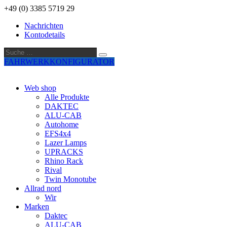
+49 (0) 3385 5719 29
Nachrichten
Kontodetails
Suche
Suche
…
FAHRWERKKONFIGURATOR
Web shop
Alle Produkte
DAKTEC
ALU-CAB
Autohome
EFS4x4
Lazer Lamps
UPRACKS
Rhino Rack
Rival
Twin Monotube
Allrad nord
Wir
Marken
Daktec
ALU-CAB