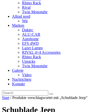
Rhino Rack
Rival
Twin Monotube
Allrad nord
Wir
Marken
Daktec
ALU-CAB
Autohome
EFS 4WD
Lazer Lamps
RIVAL 4×4 Accessories
Rhino Rack
Upracks
Twin Monotube
Galerie
Video
Nachrichten
Kontakt
Start
/ Produkte verschlagwortet mit „Schublade Jeep“
Schublade Jeep