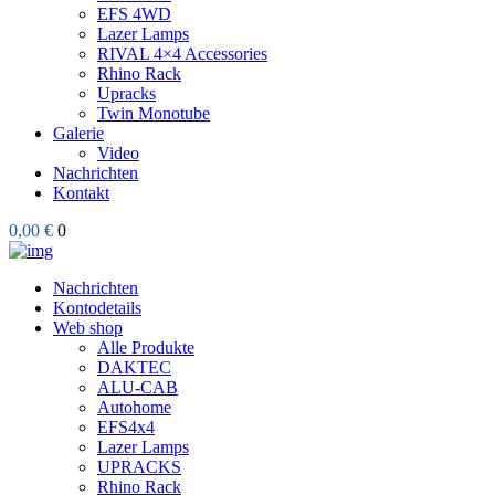
EFS 4WD
Lazer Lamps
RIVAL 4×4 Accessories
Rhino Rack
Upracks
Twin Monotube
Galerie
Video
Nachrichten
Kontakt
0,00 €
0
Nachrichten
Kontodetails
Web shop
Alle Produkte
DAKTEC
ALU-CAB
Autohome
EFS4x4
Lazer Lamps
UPRACKS
Rhino Rack