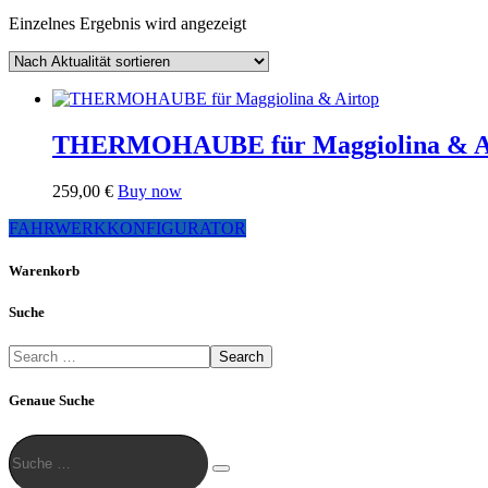
Einzelnes Ergebnis wird angezeigt
THERMOHAUBE für Maggiolina & A
Dieses
259,00
€
Buy now
Produkt
FAHRWERKKONFIGURATOR
weist
mehrere
Varianten
Warenkorb
auf.
Die
Suche
Optionen
können
Search
auf
der
Genaue Suche
Produktseite
gewählt
Suche
werden
…
Suche