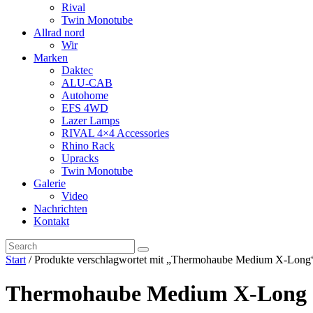
Rival
Twin Monotube
Allrad nord
Wir
Marken
Daktec
ALU-CAB
Autohome
EFS 4WD
Lazer Lamps
RIVAL 4×4 Accessories
Rhino Rack
Upracks
Twin Monotube
Galerie
Video
Nachrichten
Kontakt
Start
/ Produkte verschlagwortet mit „Thermohaube Medium X-Long
Thermohaube Medium X-Long