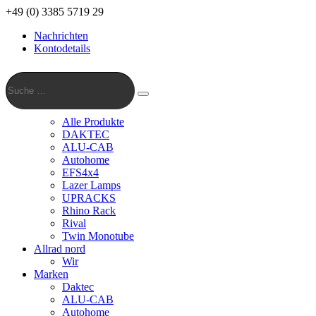
+49 (0) 3385 5719 29
Nachrichten
Kontodetails
Suche
…
Suche
Alle Produkte
DAKTEC
ALU-CAB
Autohome
EFS4x4
Lazer Lamps
UPRACKS
Rhino Rack
Rival
Twin Monotube
Allrad nord
Wir
Marken
Daktec
ALU-CAB
Autohome